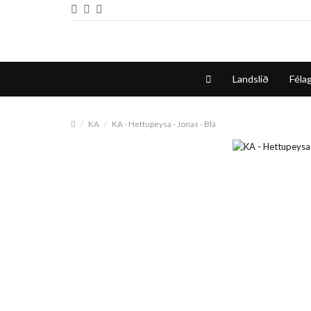
Landslið
Félag
KA
KA - Hettupeysa - Jonas - Blá