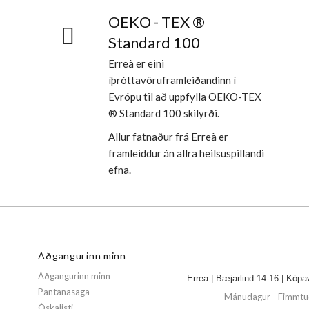
OEKO - TEX ®
Standard 100
Erreà er eini
íþróttavöruframleiðandinn í
Evrópu til að uppfylla OEKO-TEX
® Standard 100 skilyrði.
Allur fatnaður frá Erreà er
framleiddur án allra heilsuspillandi
efna.
Aðgangurinn minn
Aðgangurinn minn
Errea | Bæjarlind 14-16 | Kópa
Pantanasaga
Mánudagur - Fimmtud
Óskalisti