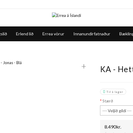
slið
Erlend lið
Errea vörur
Innanundirfatnaður
Bæklin
+
KA - Het
Til á lager
Stærð
8.490kr.