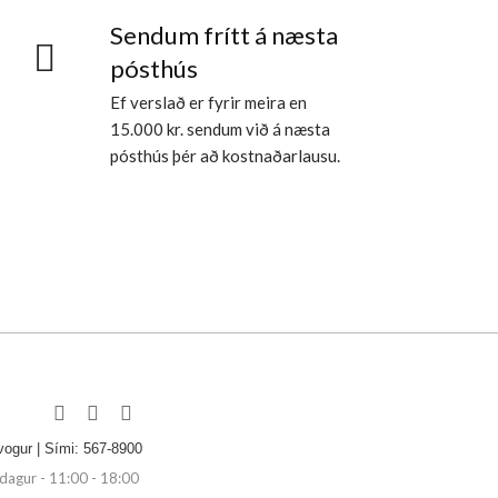
Sendum frítt á næsta
pósthús
Ef verslað er fyrir meira en
15.000 kr. sendum við á næsta
pósthús þér að kostnaðarlausu.
vogur | Sími: 567-8900
agur - 11:00 - 18:00