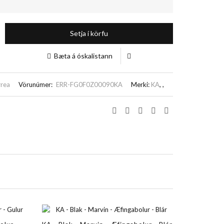
Setja í körfu
Bæta á óskalistann
rrea
Vörunúmer:
ERR-FG0F0Z00090KA
Merki:
KA
,
,