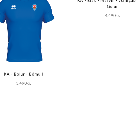
KA - Blak - Marvin - Æfingab
Gulur
4.490kr.
KA - Bolur - Bómull
3.490kr.