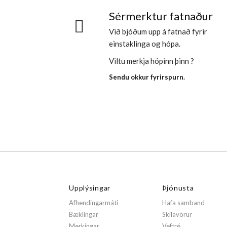
Sérmerktur fatnaður
Við bjóðum upp á fatnað fyrir
einstaklinga og hópa.
Viltu merkja hópinn þinn ?
Sendu okkur fyrirspurn.
Upplýsingar
Þjónusta
Afhendingarmáti
Hafa samband
Bæklingar
Skilavörur
Merkingar
Veftré