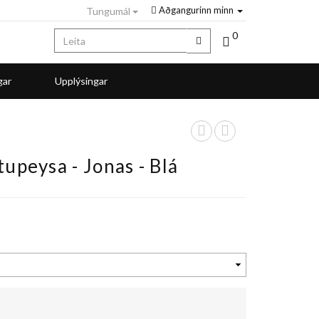
Aðgangurinn minn
Tungumál
0
gar
Upplýsingar
tupeysa - Jonas - Blá