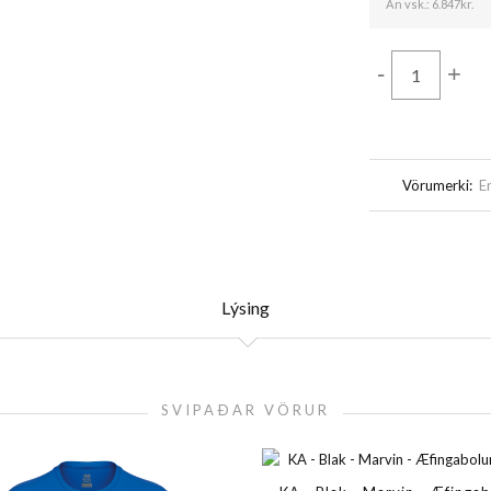
Án vsk.:
6.847kr.
-
+
Vörumerki:
E
Lýsing
SVIPAÐAR VÖRUR