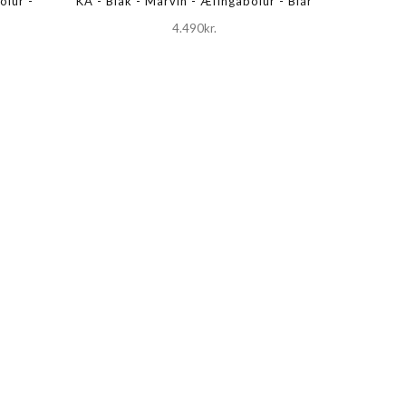
olur -
KA - Blak - Marvin - Æfingabolur - Blár
4.490kr.