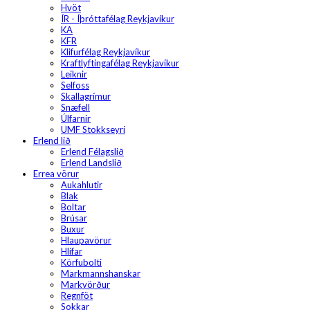
Hvöt
ÍR - Íþróttafélag Reykjavíkur
KA
KFR
Klifurfélag Reykjavíkur
Kraftlyftingafélag Reykjavíkur
Leiknir
Selfoss
Skallagrímur
Snæfell
Úlfarnir
UMF Stokkseyri
Erlend lið
Erlend Félagslið
Erlend Landslið
Errea vörur
Aukahlutir
Blak
Boltar
Brúsar
Buxur
Hlaupavörur
Hlífar
Körfubolti
Markmannshanskar
Markvörður
Regnföt
Sokkar