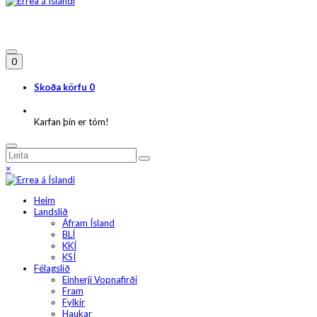
0
Skoða körfu
0
Karfan þín er tóm!
×
Heim
Landslið
Áfram Ísland
BLÍ
KKÍ
KSÍ
Félagslið
Einherji Vopnafirði
Fram
Fylkir
Haukar