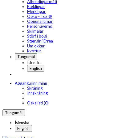
Afhendingarmáti
Bæklingar
Merkingar
Oeko - Tex ®
Opnunartímar
Persónuvernd
Skilmálar
Störf í boði
Stærðir í Errea
Um okkur
Þvottur
Tungumál
Íslenska
English
Aðgangurinn minn
Skráning
Innskráning
Óskalisti (0)
Tungumál
Íslenska
English