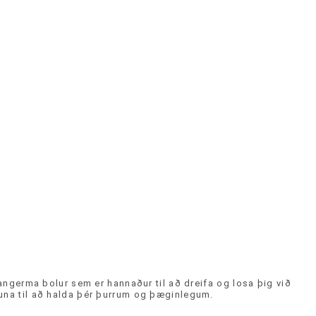
Langerma bolur sem er hannaður til að dreifa og losa þig við
una til að halda þér þurrum og þæginlegum.