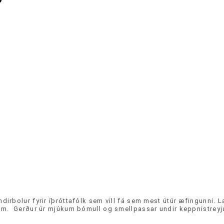
dirbolur fyrir íþróttafólk sem vill fá sem mest útúr æfingunni. 
íkum. Gerður úr mjúkum bómull og smellpassar undir keppnistreyj