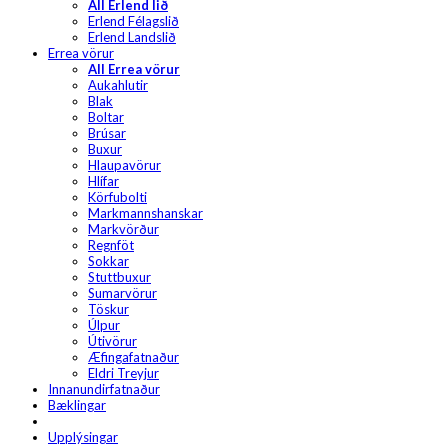
All Erlend lið
Erlend Félagslið
Erlend Landslið
Errea vörur
All Errea vörur
Aukahlutir
Blak
Boltar
Brúsar
Buxur
Hlaupavörur
Hlífar
Körfubolti
Markmannshanskar
Markvörður
Regnföt
Sokkar
Stuttbuxur
Sumarvörur
Töskur
Úlpur
Útivörur
Æfingafatnaður
Eldri Treyjur
Innanundirfatnaður
Bæklingar
Upplýsingar