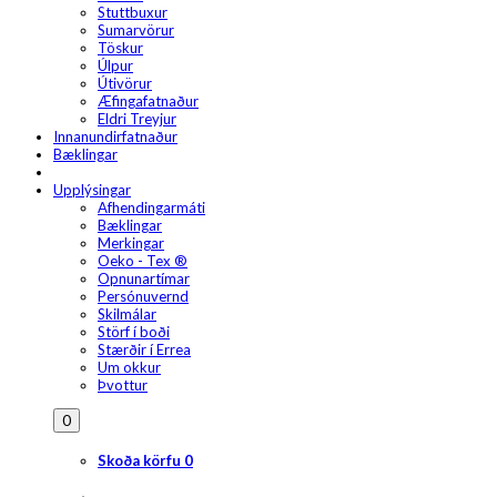
Stuttbuxur
Sumarvörur
Töskur
Úlpur
Útivörur
Æfingafatnaður
Eldri Treyjur
Innanundirfatnaður
Bæklingar
Upplýsingar
Afhendingarmáti
Bæklingar
Merkingar
Oeko - Tex ®
Opnunartímar
Persónuvernd
Skilmálar
Störf í boði
Stærðir í Errea
Um okkur
Þvottur
0
Skoða körfu
0