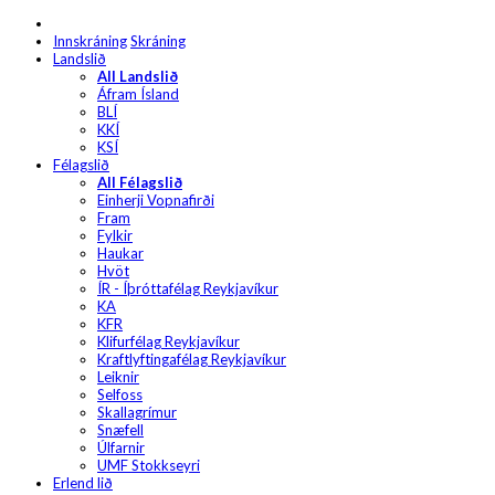
Innskráning
Skráning
Landslið
All Landslið
Áfram Ísland
BLÍ
KKÍ
KSÍ
Félagslið
All Félagslið
Einherji Vopnafirði
Fram
Fylkir
Haukar
Hvöt
ÍR - Íþróttafélag Reykjavíkur
KA
KFR
Klifurfélag Reykjavíkur
Kraftlyftingafélag Reykjavíkur
Leiknir
Selfoss
Skallagrímur
Snæfell
Úlfarnir
UMF Stokkseyri
Erlend lið