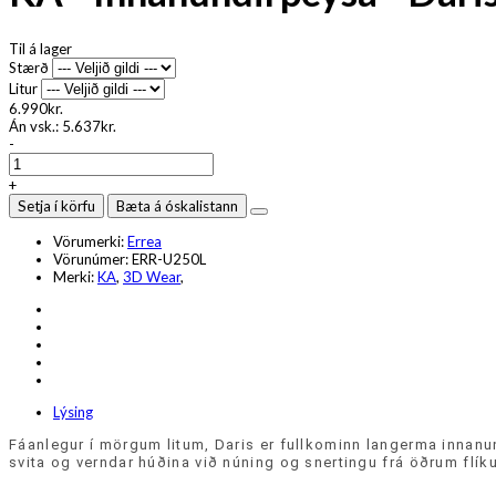
Til á lager
Stærð
Litur
6.990kr.
Án vsk.:
5.637kr.
-
+
Setja í körfu
Bæta á óskalistann
Vörumerki:
Errea
Vörunúmer:
ERR-U250L
Merki:
KA
,
3D Wear
,
Lýsing
Fáanlegur í mörgum litum, Daris er fullkominn langerma innanun
svita og verndar húðina við núning og snertingu frá öðrum fl