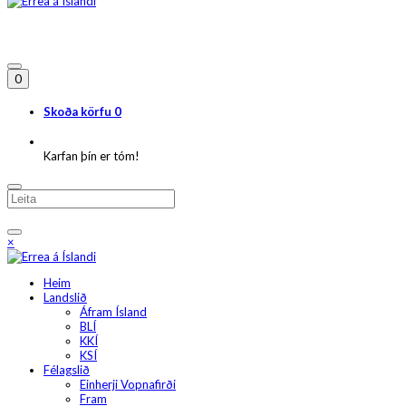
0
Skoða körfu
0
Karfan þín er tóm!
×
Heim
Landslið
Áfram Ísland
BLÍ
KKÍ
KSÍ
Félagslið
Einherji Vopnafirði
Fram