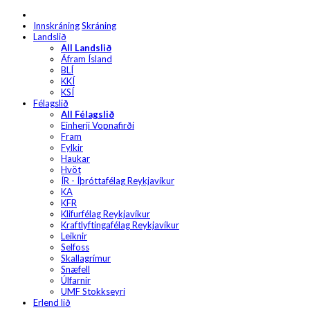
Innskráning
Skráning
Landslið
All Landslið
Áfram Ísland
BLÍ
KKÍ
KSÍ
Félagslið
All Félagslið
Einherji Vopnafirði
Fram
Fylkir
Haukar
Hvöt
ÍR - Íþróttafélag Reykjavíkur
KA
KFR
Klifurfélag Reykjavíkur
Kraftlyftingafélag Reykjavíkur
Leiknir
Selfoss
Skallagrímur
Snæfell
Úlfarnir
UMF Stokkseyri
Erlend lið