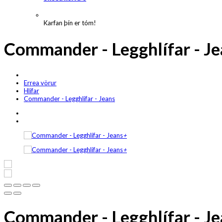
Karfan þín er tóm!
Commander - Legghlífar - Je
Errea vörur
Hlífar
Commander - Legghlífar - Jeans
+
+
Commander - Legghlífar - Je