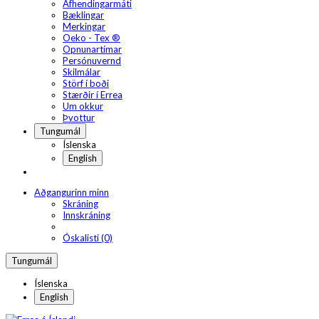
Afhendingarmáti
Bæklingar
Merkingar
Oeko - Tex ®
Opnunartímar
Persónuvernd
Skilmálar
Störf í boði
Stærðir í Errea
Um okkur
Þvottur
Tungumál
Íslenska
English
Aðgangurinn minn
Skráning
Innskráning
Óskalisti (0)
Tungumál
Íslenska
English