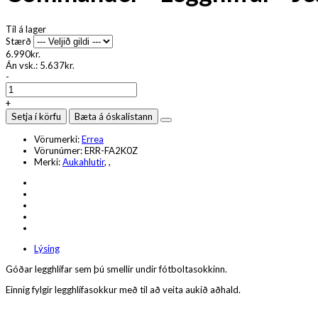
Til á lager
Stærð
6.990kr.
Án vsk.:
5.637kr.
-
+
Setja í körfu
Bæta á óskalistann
Vörumerki:
Errea
Vörunúmer:
ERR-FA2K0Z
Merki:
Aukahlutir
,
,
Lýsing
Góðar legghlífar sem þú smellir undir fótboltasokkinn.
Einnig fylgir legghlífasokkur með til að veita aukið aðhald.