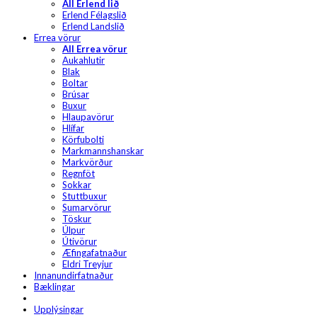
All Erlend lið
Erlend Félagslið
Erlend Landslið
Errea vörur
All Errea vörur
Aukahlutir
Blak
Boltar
Brúsar
Buxur
Hlaupavörur
Hlífar
Körfubolti
Markmannshanskar
Markvörður
Regnföt
Sokkar
Stuttbuxur
Sumarvörur
Töskur
Úlpur
Útivörur
Æfingafatnaður
Eldri Treyjur
Innanundirfatnaður
Bæklingar
Upplýsingar