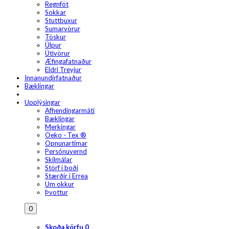
Regnföt
Sokkar
Stuttbuxur
Sumarvörur
Töskur
Úlpur
Útivörur
Æfingafatnaður
Eldri Treyjur
Innanundirfatnaður
Bæklingar
Upplýsingar
Afhendingarmáti
Bæklingar
Merkingar
Oeko - Tex ®
Opnunartímar
Persónuvernd
Skilmálar
Störf í boði
Stærðir í Errea
Um okkur
Þvottur
0
Skoða körfu
0