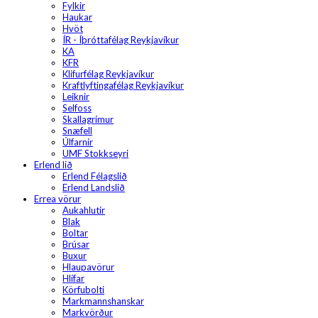
Fylkir
Haukar
Hvöt
ÍR - Íþróttafélag Reykjavíkur
KA
KFR
Klifurfélag Reykjavíkur
Kraftlyftingafélag Reykjavíkur
Leiknir
Selfoss
Skallagrímur
Snæfell
Úlfarnir
UMF Stokkseyri
Erlend lið
Erlend Félagslið
Erlend Landslið
Errea vörur
Aukahlutir
Blak
Boltar
Brúsar
Buxur
Hlaupavörur
Hlífar
Körfubolti
Markmannshanskar
Markvörður