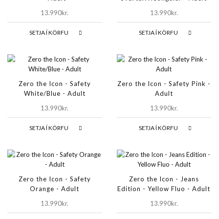
13.990kr.
13.990kr.
SETJA Í KÖRFU
SETJA Í KÖRFU
Zero the Icon - Safety
Zero the Icon - Safety Pink -
White/Blue - Adult
Adult
13.990kr.
13.990kr.
SETJA Í KÖRFU
SETJA Í KÖRFU
Zero the Icon - Safety
Zero the Icon - Jeans
Orange - Adult
Edition - Yellow Fluo - Adult
13.990kr.
13.990kr.