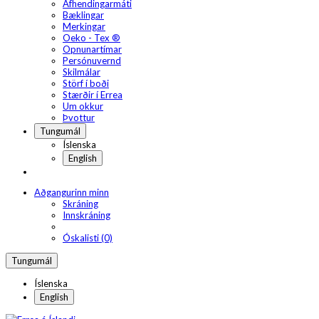
Afhendingarmáti
Bæklingar
Merkingar
Oeko - Tex ®
Opnunartímar
Persónuvernd
Skilmálar
Störf í boði
Stærðir í Errea
Um okkur
Þvottur
Tungumál
Íslenska
English
Aðgangurinn minn
Skráning
Innskráning
Óskalisti (0)
Tungumál
Íslenska
English