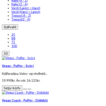
Nafni (A - Z)
Nafni (Z - A)
Verði (Lægst > Hæst)
Verði (Hæst > Lægst)
Tegund (A - Z)
Tegund(Z - A)
Sjálfvalið
25
50
75
100
50
Vegas - Puffer - Svört
Þjálfaraúlpa..Vatns- og vindheld...
19.990kr.
Án vsk: 16.121kr.
Setja í körfu
Vegas Coach - Puffer - Dökkblá