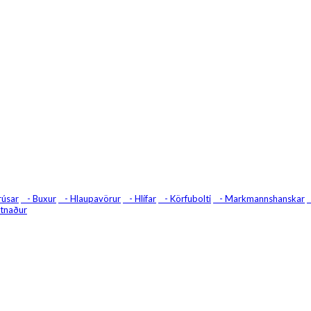
úsar
- Buxur
- Hlaupavörur
- Hlífar
- Körfubolti
- Markmannshanskar
atnaður