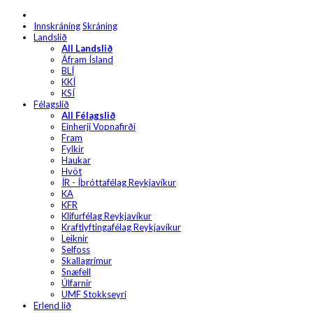
Innskráning
Skráning
Landslið
All Landslið
Áfram Ísland
BLÍ
KKÍ
KSÍ
Félagslið
All Félagslið
Einherji Vopnafirði
Fram
Fylkir
Haukar
Hvöt
ÍR - Íþróttafélag Reykjavíkur
KA
KFR
Klifurfélag Reykjavíkur
Kraftlyftingafélag Reykjavíkur
Leiknir
Selfoss
Skallagrímur
Snæfell
Úlfarnir
UMF Stokkseyri
Erlend lið