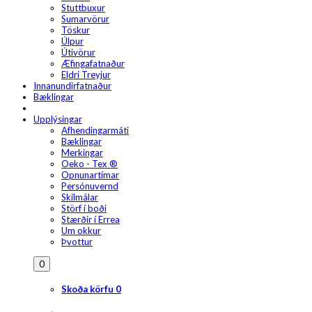
Stuttbuxur
Sumarvörur
Töskur
Úlpur
Útivörur
Æfingafatnaður
Eldri Treyjur
Innanundirfatnaður
Bæklingar
Upplýsingar
Afhendingarmáti
Bæklingar
Merkingar
Oeko - Tex ®
Opnunartímar
Persónuvernd
Skilmálar
Störf í boði
Stærðir í Errea
Um okkur
Þvottur
0
Skoða körfu
0