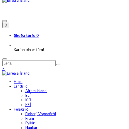
0
Skoða körfu
0
Karfan þín er tóm!
×
Heim
Landslið
Áfram Ísland
BLÍ
KKÍ
KSÍ
Félagslið
Einherji Vopnafirði
Fram
Fylkir
Haukar