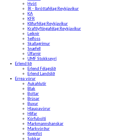
Hvöt
ÍR - Íþróttafélag Reykjavíkur
KA
KFR
Klifurfélag Reykjavíkur
Kraftlyftingafélag Reykjavíkur
Leiknir
Selfoss
Skallagrímur
Snæfell
Úlfarnir
UMF Stokkseyri
Erlend lið
Erlend Félagslið
Erlend Landslið
Errea vörur
Aukahlutir
Blak
Boltar
Brúsar
Buxur
Hlaupavörur
Hlífar
Körfubolti
Markmannshanskar
Markvörður
Regnföt
Sokkar