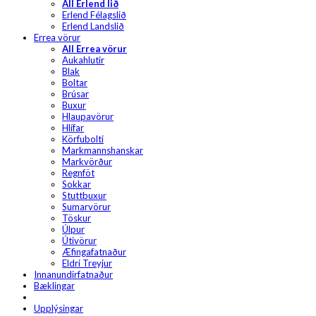
All Erlend lið
Erlend Félagslið
Erlend Landslið
Errea vörur
All Errea vörur
Aukahlutir
Blak
Boltar
Brúsar
Buxur
Hlaupavörur
Hlífar
Körfubolti
Markmannshanskar
Markvörður
Regnföt
Sokkar
Stuttbuxur
Sumarvörur
Töskur
Úlpur
Útivörur
Æfingafatnaður
Eldri Treyjur
Innanundirfatnaður
Bæklingar
Upplýsingar