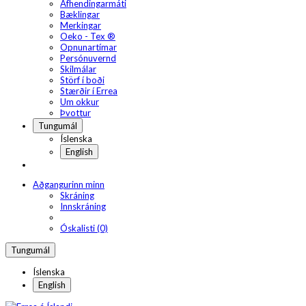
Afhendingarmáti
Bæklingar
Merkingar
Oeko - Tex ®
Opnunartímar
Persónuvernd
Skilmálar
Störf í boði
Stærðir í Errea
Um okkur
Þvottur
Tungumál
Íslenska
English
Aðgangurinn minn
Skráning
Innskráning
Óskalisti (0)
Tungumál
Íslenska
English