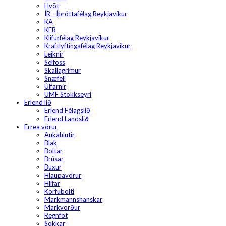
Hvöt
ÍR - Íþróttafélag Reykjavíkur
KA
KFR
Klifurfélag Reykjavíkur
Kraftlyftingafélag Reykjavíkur
Leiknir
Selfoss
Skallagrímur
Snæfell
Úlfarnir
UMF Stokkseyri
Erlend lið
Erlend Félagslið
Erlend Landslið
Errea vörur
Aukahlutir
Blak
Boltar
Brúsar
Buxur
Hlaupavörur
Hlífar
Körfubolti
Markmannshanskar
Markvörður
Regnföt
Sokkar