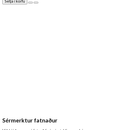
Setja í körfu
Sérmerktur fatnaður