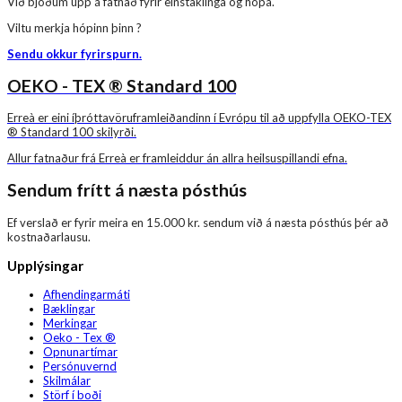
Við bjóðum upp á fatnað fyrir einstaklinga og hópa.
Viltu merkja hópinn þinn ?
Sendu okkur fyrirspurn.
OEKO - TEX ® Standard 100
Erreà er eini íþróttavöruframleiðandinn í Evrópu til að uppfylla OEKO-TEX
® Standard 100 skilyrði.
Allur fatnaður frá Erreà er framleiddur án allra heilsuspillandi efna.
Sendum frítt á næsta pósthús
Ef verslað er fyrir meira en 15.000 kr. sendum við á næsta pósthús þér að
kostnaðarlausu.
Upplýsingar
Afhendingarmáti
Bæklingar
Merkingar
Oeko - Tex ®
Opnunartímar
Persónuvernd
Skilmálar
Störf í boði