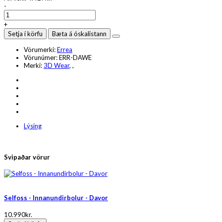
-
+
Setja í körfu
Bæta á óskalistann
Vörumerki:
Errea
Vörunúmer:
ERR-DAWE
Merki:
3D Wear
,
,
Lýsing
Svipaðar vörur
Selfoss - Innanundirbolur - Davor
10.990kr.