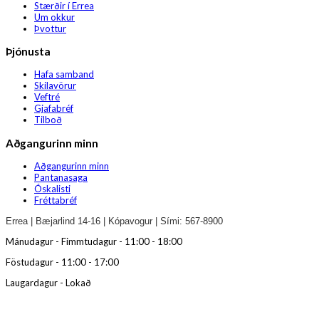
Stærðir í Errea
Um okkur
Þvottur
Þjónusta
Hafa samband
Skilavörur
Veftré
Gjafabréf
Tilboð
Aðgangurinn minn
Aðgangurinn minn
Pantanasaga
Óskalisti
Fréttabréf
Errea | Bæjarlind 14-16 | Kópavogur | Sími: 567-8900
Mánudagur - Fimmtudagur - 11:00 - 18:00
Föstudagur - 11:00 - 17:00
Laugardagur - Lokað