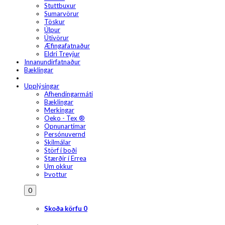
Stuttbuxur
Sumarvörur
Töskur
Úlpur
Útivörur
Æfingafatnaður
Eldri Treyjur
Innanundirfatnaður
Bæklingar
Upplýsingar
Afhendingarmáti
Bæklingar
Merkingar
Oeko - Tex ®
Opnunartímar
Persónuvernd
Skilmálar
Störf í boði
Stærðir í Errea
Um okkur
Þvottur
0
Skoða körfu
0