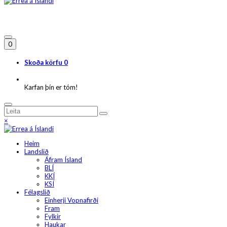
0
Skoða körfu
0
Karfan þín er tóm!
×
Heim
Landslið
Áfram Ísland
BLÍ
KKÍ
KSÍ
Félagslið
Einherji Vopnafirði
Fram
Fylkir
Haukar