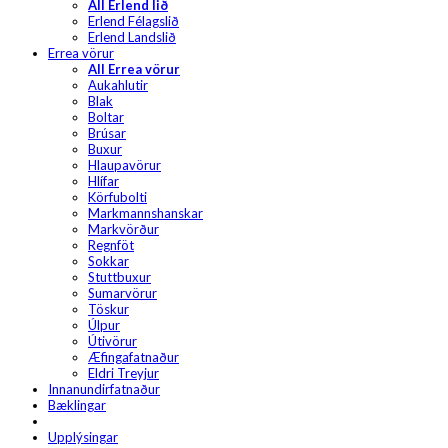
All Erlend lið
Erlend Félagslið
Erlend Landslið
Errea vörur
All Errea vörur
Aukahlutir
Blak
Boltar
Brúsar
Buxur
Hlaupavörur
Hlífar
Körfubolti
Markmannshanskar
Markvörður
Regnföt
Sokkar
Stuttbuxur
Sumarvörur
Töskur
Úlpur
Útivörur
Æfingafatnaður
Eldri Treyjur
Innanundirfatnaður
Bæklingar
Upplýsingar