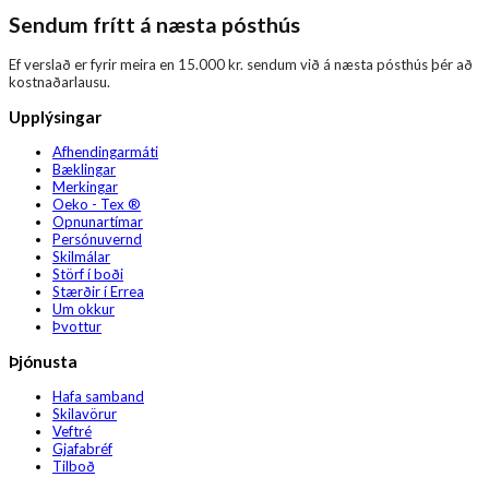
Sendum frítt á næsta pósthús
Ef verslað er fyrir meira en 15.000 kr. sendum við á næsta pósthús þér að
kostnaðarlausu.
Upplýsingar
Afhendingarmáti
Bæklingar
Merkingar
Oeko - Tex ®
Opnunartímar
Persónuvernd
Skilmálar
Störf í boði
Stærðir í Errea
Um okkur
Þvottur
Þjónusta
Hafa samband
Skilavörur
Veftré
Gjafabréf
Tilboð