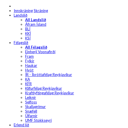
Innskráning
Skráning
Landslið
All Landslið
Áfram Ísland
BLÍ
KKÍ
KSÍ
Félagslið
All Félagslið
Einherji Vopnafirði
Fram
Fylkir
Haukar
Hvöt
ÍR - Íþróttafélag Reykjavíkur
KA
KFR
Klifurfélag Reykjavíkur
Kraftlyftingafélag Reykjavíkur
Leiknir
Selfoss
Skallagrímur
Snæfell
Úlfarnir
UMF Stokkseyri
Erlend lið