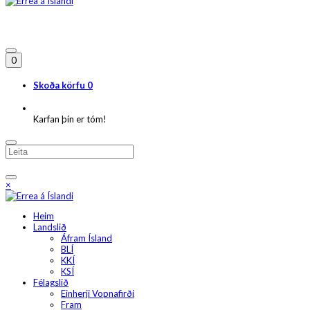
0
Skoða körfu
0
Karfan þín er tóm!
×
Heim
Landslið
Áfram Ísland
BLÍ
KKÍ
KSÍ
Félagslið
Einherji Vopnafirði
Fram