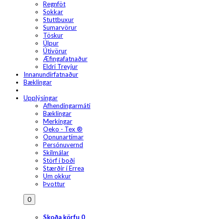
Regnföt
Sokkar
Stuttbuxur
Sumarvörur
Töskur
Úlpur
Útivörur
Æfingafatnaður
Eldri Treyjur
Innanundirfatnaður
Bæklingar
Upplýsingar
Afhendingarmáti
Bæklingar
Merkingar
Oeko - Tex ®
Opnunartímar
Persónuvernd
Skilmálar
Störf í boði
Stærðir í Errea
Um okkur
Þvottur
0
Skoða körfu
0