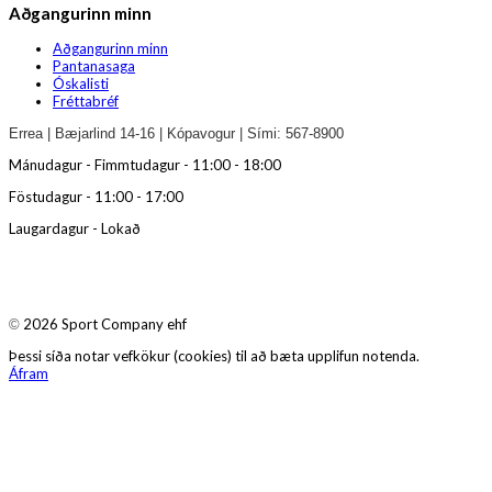
Aðgangurinn minn
Aðgangurinn minn
Pantanasaga
Óskalisti
Fréttabréf
Errea | Bæjarlind 14-16 | Kópavogur | Sími: 567-8900
Mánudagur - Fimmtudagur - 11:00 - 18:00
Föstudagur - 11:00 - 17:00
Laugardagur - Lokað
2026 Sport Company ehf
©
Þessi síða notar vefkökur (cookies) til að bæta upplifun notenda.
Áfram