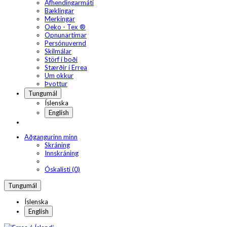
Afhendingarmáti
Bæklingar
Merkingar
Oeko - Tex ®
Opnunartímar
Persónuvernd
Skilmálar
Störf í boði
Stærðir í Errea
Um okkur
Þvottur
Tungumál
Íslenska
English
Aðgangurinn minn
Skráning
Innskráning
Óskalisti (0)
Tungumál
Íslenska
English