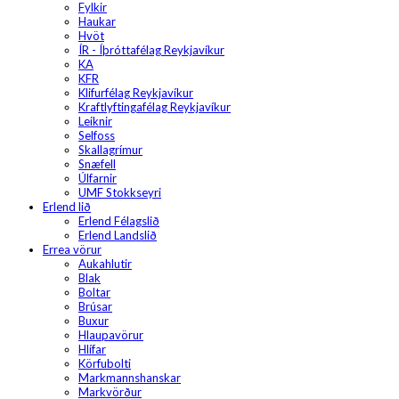
Fylkir
Haukar
Hvöt
ÍR - Íþróttafélag Reykjavíkur
KA
KFR
Klifurfélag Reykjavíkur
Kraftlyftingafélag Reykjavíkur
Leiknir
Selfoss
Skallagrímur
Snæfell
Úlfarnir
UMF Stokkseyri
Erlend lið
Erlend Félagslið
Erlend Landslið
Errea vörur
Aukahlutir
Blak
Boltar
Brúsar
Buxur
Hlaupavörur
Hlífar
Körfubolti
Markmannshanskar
Markvörður