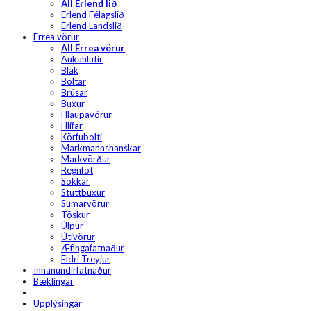
All Erlend lið
Erlend Félagslið
Erlend Landslið
Errea vörur
All Errea vörur
Aukahlutir
Blak
Boltar
Brúsar
Buxur
Hlaupavörur
Hlífar
Körfubolti
Markmannshanskar
Markvörður
Regnföt
Sokkar
Stuttbuxur
Sumarvörur
Töskur
Úlpur
Útivörur
Æfingafatnaður
Eldri Treyjur
Innanundirfatnaður
Bæklingar
Upplýsingar