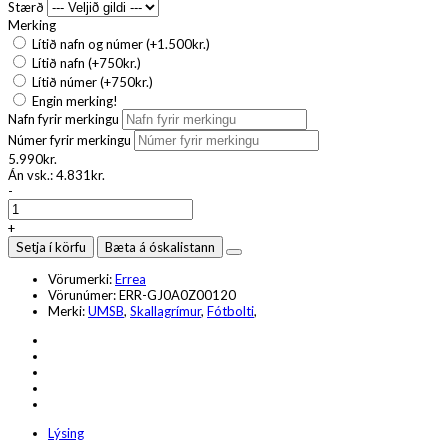
Stærð
Merking
Lítið nafn og númer (+1.500kr.)
Lítið nafn (+750kr.)
Lítið númer (+750kr.)
Engin merking!
Nafn fyrir merkingu
Númer fyrir merkingu
5.990kr.
Án vsk.:
4.831kr.
-
+
Setja í körfu
Bæta á óskalistann
Vörumerki:
Errea
Vörunúmer:
ERR-GJ0A0Z00120
Merki:
UMSB
,
Skallagrímur
,
Fótbolti
,
Lýsing