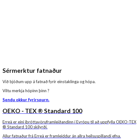
Sérmerktur fatnaður
Við bjóðum upp á fatnað fyrir einstaklinga og hópa.
Viltu merkja hópinn þinn ?
Sendu okkur fyrirspurn.
OEKO - TEX ® Standard 100
Erreà er eini íþróttavöruframleiðandinn í Evrópu til að uppfylla OEKO-TEX
® Standard 100 skilyrði.
Allur fatnaður frá Erreà er framleiddur án allra heilsuspillandi efna.