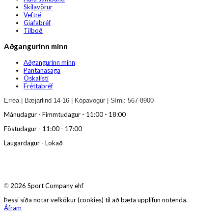
Skilavörur
Veftré
Gjafabréf
Tilboð
Aðgangurinn minn
Aðgangurinn minn
Pantanasaga
Óskalisti
Fréttabréf
Errea | Bæjarlind 14-16 | Kópavogur | Sími: 567-8900
Mánudagur - Fimmtudagur - 11:00 - 18:00
Föstudagur - 11:00 - 17:00
Laugardagur - Lokað
2026 Sport Company ehf
©
Þessi síða notar vefkökur (cookies) til að bæta upplifun notenda.
Áfram