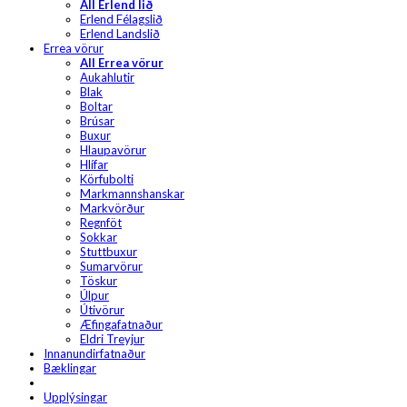
All Erlend lið
Erlend Félagslið
Erlend Landslið
Errea vörur
All Errea vörur
Aukahlutir
Blak
Boltar
Brúsar
Buxur
Hlaupavörur
Hlífar
Körfubolti
Markmannshanskar
Markvörður
Regnföt
Sokkar
Stuttbuxur
Sumarvörur
Töskur
Úlpur
Útivörur
Æfingafatnaður
Eldri Treyjur
Innanundirfatnaður
Bæklingar
Upplýsingar