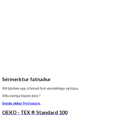
Sérmerktur fatnaður
Við bjóðum upp á fatnað fyrir einstaklinga og hópa.
Viltu merkja hópinn þinn ?
Sendu okkur fyrirspurn.
OEKO - TEX ® Standard 100