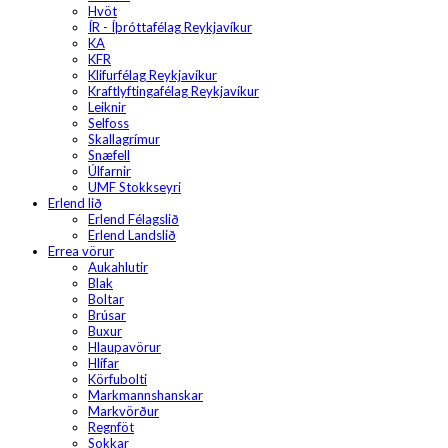
Hvöt
ÍR - Íþróttafélag Reykjavíkur
KA
KFR
Klifurfélag Reykjavíkur
Kraftlyftingafélag Reykjavíkur
Leiknir
Selfoss
Skallagrímur
Snæfell
Úlfarnir
UMF Stokkseyri
Erlend lið
Erlend Félagslið
Erlend Landslið
Errea vörur
Aukahlutir
Blak
Boltar
Brúsar
Buxur
Hlaupavörur
Hlífar
Körfubolti
Markmannshanskar
Markvörður
Regnföt
Sokkar