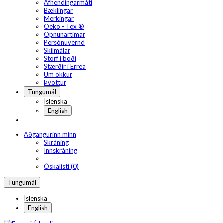
Afhendingarmáti
Bæklingar
Merkingar
Oeko - Tex ®
Opnunartímar
Persónuvernd
Skilmálar
Störf í boði
Stærðir í Errea
Um okkur
Þvottur
Tungumál
Íslenska
English
Aðgangurinn minn
Skráning
Innskráning
Óskalisti (0)
Tungumál
Íslenska
English