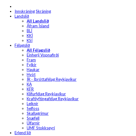
Innskráning
Skráning
Landslið
All Landslið
Áfram Ísland
BLÍ
KKÍ
KSÍ
Félagslið
All Félagslið
Einherji Vopnafirði
Fram
Fylkir
Haukar
Hvöt
ÍR - Íþróttafélag Reykjavíkur
KA
KFR
Klifurfélag Reykjavíkur
Kraftlyftingafélag Reykjavíkur
Leiknir
Selfoss
Skallagrímur
Snæfell
Úlfarnir
UMF Stokkseyri
Erlend lið