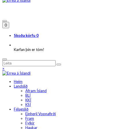
0
Skoða körfu
0
Karfan þín er tóm!
×
Heim
Landslið
Áfram Ísland
BLÍ
KKÍ
KSÍ
Félagslið
Einherji Vopnafirði
Fram
Fylkir
Haukar