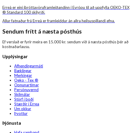
Erreà er eini íþróttavöruframleiðandinn í Evrópu til að uppfylla OEKO-TEX
® Standard 100 skilyrði.
Allur fatnaður frá Erreà er framleiddur án allra heilsuspillandi efna.
Sendum frítt á næsta pósthús
Ef verslað er fyrir meira en 15.000 kr. sendum við á næsta pósthús þér að
kostnaðarlausu.
Upplýsingar
Afhendingarmáti
Bæklingar
Merkingar
Oeko - Tex ®
Opnunartímar
Persónuvernd
Skilmálar
Störf í boði
Stærðir í Errea
Um okkur
Þvottur
Þjónusta
Hafa samband