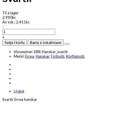
Til á lager
2.990kr.
Án vsk.:
2.411kr.
-
+
Setja í körfu
Bæta á óskalistann
Vörunúmer:
ERR-Hanskar_svartir
Merki:
Errea
,
Hanskar
,
Fótbolti
,
Körftubolti
,
Lýsing
Svartir Errea hanskar