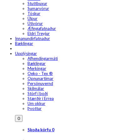
Stuttbuxur
Sumarvörur
Töskur
Úlpur
Útivörur
Æfingafatnaður
Eldri Treyjur
Innanundirfatnaður
Bæklingar
Upplýsingar
Afhendingarmáti
Bæklingar
Merkingar
Oeko - Tex ®
Opnunartímar
Persónuvernd
Skilmálar
Störf í boði
Stærðir í Errea
Um okkur
Þvottur
0
Skoða körfu
0