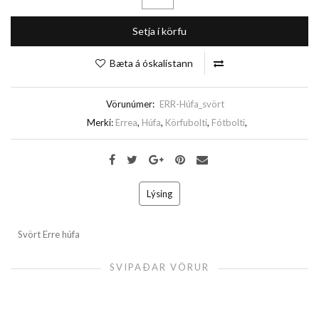
Setja í körfu
Bæta á óskalistann
Vörunúmer:
ERR-Húfa_svört
Merki:
Errea
,
Húfa
,
Körfubolti
,
Fótbolti
,
Lýsing
Svört Erre húfa
SVIPAÐAR VÖRUR