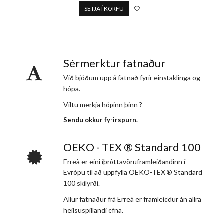
SETJA Í KÖRFU
Sérmerktur fatnaður
Við bjóðum upp á fatnað fyrir einstaklinga og
hópa.
Viltu merkja hópinn þinn ?
Sendu okkur fyrirspurn.
OEKO - TEX ® Standard 100
Erreà er eini íþróttavöruframleiðandinn í
Evrópu til að uppfylla OEKO-TEX ® Standard
100 skilyrði.
Allur fatnaður frá Erreà er framleiddur án allra
heilsuspillandi efna.