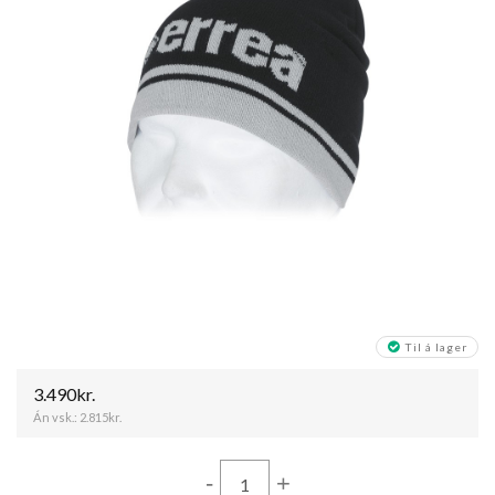
Til á lager
3.490kr.
Án vsk.:
2.815kr.
-
+