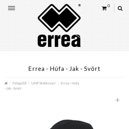
0
Errea - Húfa - Jak - Svört
Félagslið
UMF Stokkseyri
Errea - Húfa
- Jak - Svört
+