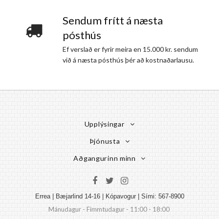
Sendum frítt á næsta
pósthús
Ef verslað er fyrir meira en 15.000 kr. sendum
við á næsta pósthús þér að kostnaðarlausu.
Upplýsingar
Þjónusta
Aðgangurinn minn
Errea | Bæjarlind 14-16 | Kópavogur | Sími: 567-8900
Mánudagur - Fimmtudagur - 11:00 - 18:00