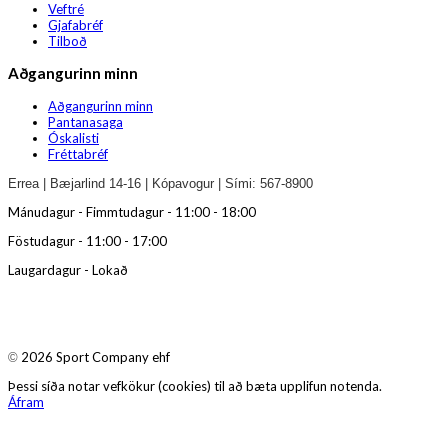
Veftré
Gjafabréf
Tilboð
Aðgangurinn minn
Aðgangurinn minn
Pantanasaga
Óskalisti
Fréttabréf
Errea | Bæjarlind 14-16 | Kópavogur | Sími: 567-8900
Mánudagur - Fimmtudagur - 11:00 - 18:00
Föstudagur - 11:00 - 17:00
Laugardagur - Lokað
2026 Sport Company ehf
©
Þessi síða notar vefkökur (cookies) til að bæta upplifun notenda.
Áfram