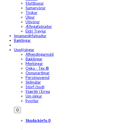
Stuttbuxur
Sumarvörur
Töskur
Úlpur
Útivörur
Æfingafatnaður
Eldri Treyjur
Innanundirfatnaður
Bæklingar
Upplýsingar
Afhendingarmáti
Bæklingar
Merkingar
Oeko - Tex ®
Opnunartímar
Persónuvernd
Skilmálar
Störf í boði
Stærðir í Errea
Um okkur
Þvottur
0
Skoða körfu
0