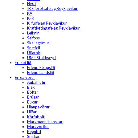
Hvöt
ÍR - Íþróttafélag Reykjavíkur
KA
KFR
Klifurfélag Reykjavíkur
Kraftlyftingafélag Reykjavíkur
Leiknir
Selfoss
Skallagrímur
Snæfell
Úlfarnir
UMF Stokkseyri
Erlend lið
Erlend Félagslið
Erlend Landslið
Errea vörur
Aukahlutir
Blak
Boltar
Brúsar
Buxur
Hlaupavörur
Hlífar
Körfubolti
Markmannshanskar
Markvörður
Regnföt
Sokkar