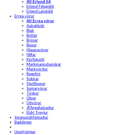
All Erlend lið
Erlend Félagslið
Erlend Landslið
Errea vörur
All Errea vörur
Aukahlutir
Blak
Boltar
Brúsar
Buxur
Hlaupavörur
Hlífar
Körfubolti
Markmannshanskar
Markvörður
Regnföt
Sokkar
Stuttbuxur
Sumarvörur
Töskur
Úlpur
Útivörur
Æfingafatnaður
Eldri Treyjur
Innanundirfatnaður
Bæklingar
Upplýsingar