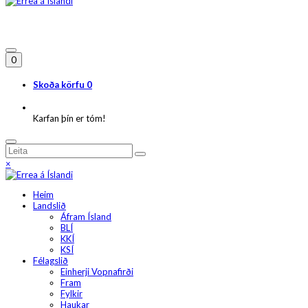
0
Skoða körfu
0
Karfan þín er tóm!
×
Heim
Landslið
Áfram Ísland
BLÍ
KKÍ
KSÍ
Félagslið
Einherji Vopnafirði
Fram
Fylkir
Haukar