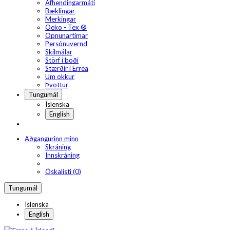
Afhendingarmáti
Bæklingar
Merkingar
Oeko - Tex ®
Opnunartímar
Persónuvernd
Skilmálar
Störf í boði
Stærðir í Errea
Um okkur
Þvottur
Tungumál
Íslenska
English
Aðgangurinn minn
Skráning
Innskráning
Óskalisti (0)
Tungumál
Íslenska
English