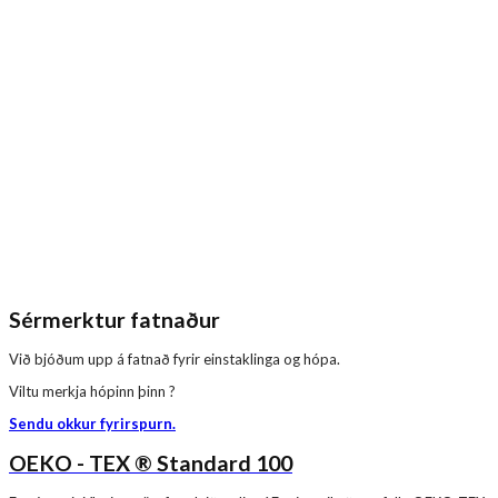
Sérmerktur fatnaður
Við bjóðum upp á fatnað fyrir einstaklinga og hópa.
Viltu merkja hópinn þinn ?
Sendu okkur fyrirspurn.
OEKO - TEX ® Standard 100