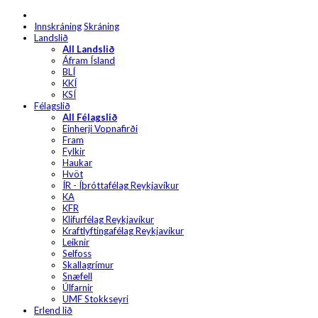
Innskráning
Skráning
Landslið
All Landslið
Áfram Ísland
BLÍ
KKÍ
KSÍ
Félagslið
All Félagslið
Einherji Vopnafirði
Fram
Fylkir
Haukar
Hvöt
ÍR - Íþróttafélag Reykjavíkur
KA
KFR
Klifurfélag Reykjavíkur
Kraftlyftingafélag Reykjavíkur
Leiknir
Selfoss
Skallagrímur
Snæfell
Úlfarnir
UMF Stokkseyri
Erlend lið