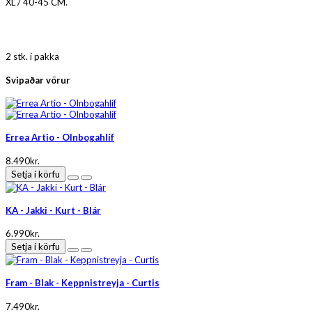
XL / 40-45 CM.
2 stk. í pakka
Svipaðar vörur
Errea Artio - Olnbogahlíf
8.490kr.
Setja í körfu
KA - Jakki - Kurt - Blár
6.990kr.
Setja í körfu
Fram - Blak - Keppnistreyja - Curtis
7.490kr.