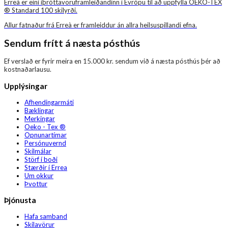
Erreà er eini íþróttavöruframleiðandinn í Evrópu til að uppfylla OEKO-TEX
® Standard 100 skilyrði.
Allur fatnaður frá Erreà er framleiddur án allra heilsuspillandi efna.
Sendum frítt á næsta pósthús
Ef verslað er fyrir meira en 15.000 kr. sendum við á næsta pósthús þér að
kostnaðarlausu.
Upplýsingar
Afhendingarmáti
Bæklingar
Merkingar
Oeko - Tex ®
Opnunartímar
Persónuvernd
Skilmálar
Störf í boði
Stærðir í Errea
Um okkur
Þvottur
Þjónusta
Hafa samband
Skilavörur