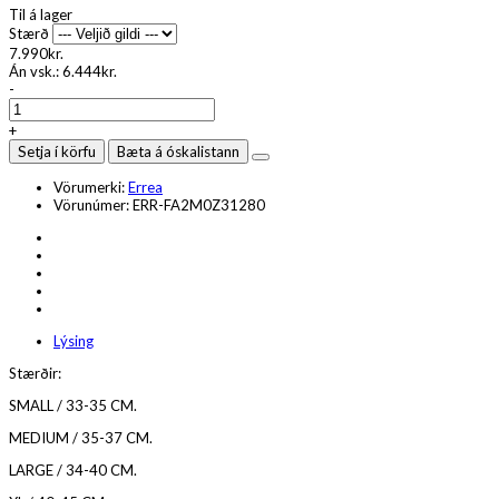
Til á lager
Stærð
7.990kr.
Án vsk.:
6.444kr.
-
+
Setja í körfu
Bæta á óskalistann
Vörumerki:
Errea
Vörunúmer:
ERR-FA2M0Z31280
Lýsing
Stærðir:
SMALL / 33-35 CM.
MEDIUM / 35-37 CM.
LARGE / 34-40 CM.