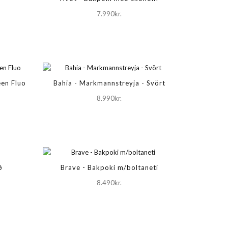
7.990kr.
een Fluo
Bahia - Markmannstreyja - Svört
8.990kr.
ð
Brave - Bakpoki m/boltaneti
8.490kr.