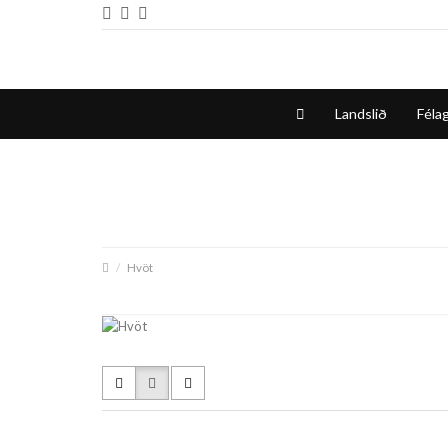
Landslið
Félag
Hvöt