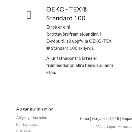
OEKO - TEX ®
Standard 100
Erreà er eini
íþróttavöruframleiðandinn í
Evrópu til að uppfylla OEKO-TEX
® Standard 100 skilyrði.
Allur fatnaður frá Erreà er
framleiddur án allra heilsuspillandi
efna.
Aðgangurinn minn
Aðgangurinn minn
Errea | Bæjarlind 14-16 | Kópa
Pantanasaga
Mánudagur - Fimmtud
Óskalisti