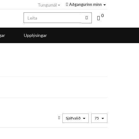
Aðgangurinn minn
Tungumál
0
gar
Upplýsingar
Sjálfvalið
75