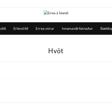
slið
Erlend lið
Errea vörur
Innanundirfatnaður
Bæklin
Hvöt