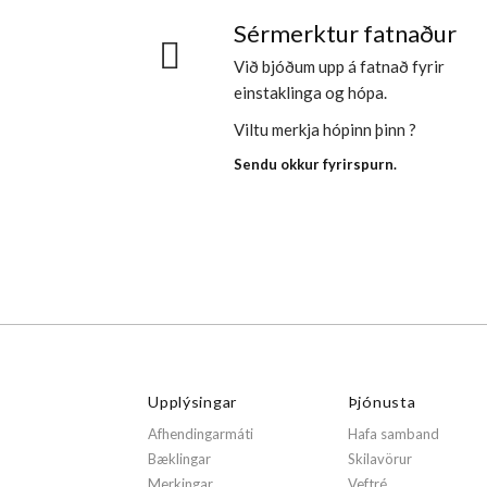
Sérmerktur fatnaður
Við bjóðum upp á fatnað fyrir
einstaklinga og hópa.
Viltu merkja hópinn þinn ?
Sendu okkur fyrirspurn.
Upplýsingar
Þjónusta
Afhendingarmáti
Hafa samband
Bæklingar
Skilavörur
Merkingar
Veftré