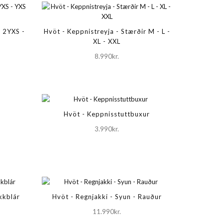
r 2YXS -
Hvöt - Keppnistreyja - Stærðir M - L -
XL - XXL
8.990kr.
Hvöt - Keppnisstuttbuxur
3.990kr.
kkblár
Hvöt - Regnjakki - Syun - Rauður
11.990kr.