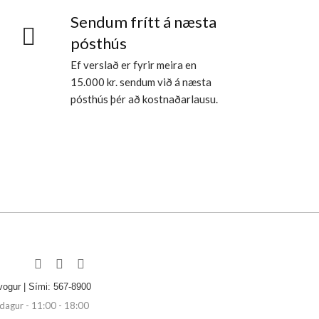
Sendum frítt á næsta
pósthús
Ef verslað er fyrir meira en
15.000 kr. sendum við á næsta
pósthús þér að kostnaðarlausu.
vogur | Sími: 567-8900
agur - 11:00 - 18:00