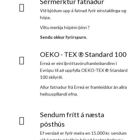
Sérmerktur fatnaður
Við bjóðum upp á fatnað fyrir einstaklinga og
hópa.
Viltu merkja hópinn þinn ?
Sendu okkur fyrirspurn.
OEKO - TEX ® Standard 100
Erreà er eini íþróttavöruframleiðandinn í
Evrópu til að uppfylla OEKO-TEX ® Standard
100 skilyrði.
Allur fatnaður frá Erreà er framleiddur án allra
heilsuspillandi efna.
Sendum frítt á næsta
pósthús
Ef verslað er fyrir meira en 15.000 kr. sendum
við á næsta pósthús þér að kostnaðarlausu.