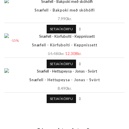
Snæfell - Bakpoki með skóhólfi
7.990kr.
SETJA Í KÖRFU
-15%
Snæfell - Körfubolti - Keppnissett
14.480kr.
12.308kr.
SETJA Í KÖRFU
Snæfell - Hettupeysa - Jonas - Svört
8.490kr.
SETJA Í KÖRFU