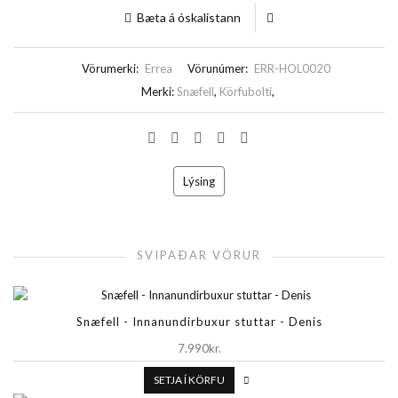
Bæta á óskalistann
Vörumerki:
Errea
Vörunúmer:
ERR-HOL0020
Merki:
Snæfell
,
Körfubolti
,
Lýsing
SVIPAÐAR VÖRUR
Snæfell - Innanundirbuxur stuttar - Denis
7.990kr.
SETJA Í KÖRFU