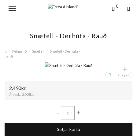
0
Snæfell - Derhúfa - Rauð
Félagslið
Snæfell
Snæfell - Derhúfa -
Rauð
+
Til á lager
2.490kr.
Án vsk.:
2.008kr.
-
+
Setja í körfu