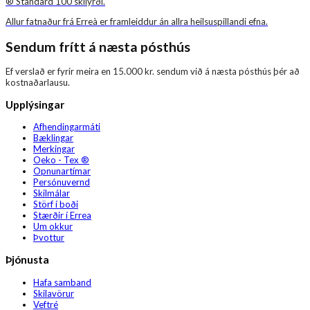
® Standard 100 skilyrði.
Allur fatnaður frá Erreà er framleiddur án allra heilsuspillandi efna.
Sendum frítt á næsta pósthús
Ef verslað er fyrir meira en 15.000 kr. sendum við á næsta pósthús þér að
kostnaðarlausu.
Upplýsingar
Afhendingarmáti
Bæklingar
Merkingar
Oeko - Tex ®
Opnunartímar
Persónuvernd
Skilmálar
Störf í boði
Stærðir í Errea
Um okkur
Þvottur
Þjónusta
Hafa samband
Skilavörur
Veftré