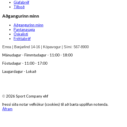
Gjafabréf
Tilboð
Aðgangurinn minn
Aðgangurinn minn
Pantanasaga
Óskalisti
Fréttabréf
Errea | Bæjarlind 14-16 | Kópavogur | Sími: 567-8900
Mánudagur - Fimmtudagur - 11:00 - 18:00
Föstudagur - 11:00 - 17:00
Laugardagur - Lokað
2026 Sport Company ehf
©
Þessi síða notar vefkökur (cookies) til að bæta upplifun notenda.
Áfram