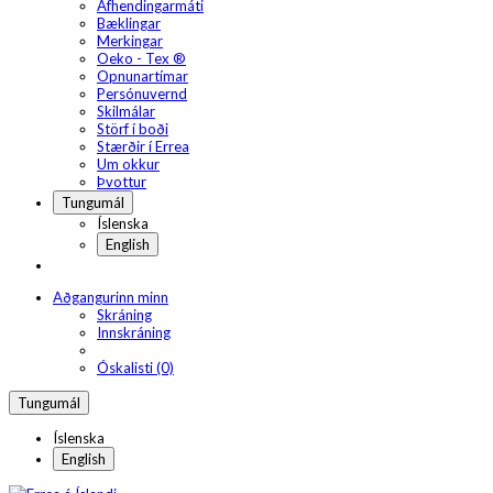
Afhendingarmáti
Bæklingar
Merkingar
Oeko - Tex ®
Opnunartímar
Persónuvernd
Skilmálar
Störf í boði
Stærðir í Errea
Um okkur
Þvottur
Tungumál
Íslenska
English
Aðgangurinn minn
Skráning
Innskráning
Óskalisti (0)
Tungumál
Íslenska
English