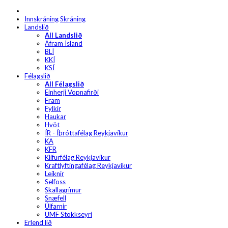
Innskráning
Skráning
Landslið
All Landslið
Áfram Ísland
BLÍ
KKÍ
KSÍ
Félagslið
All Félagslið
Einherji Vopnafirði
Fram
Fylkir
Haukar
Hvöt
ÍR - Íþróttafélag Reykjavíkur
KA
KFR
Klifurfélag Reykjavíkur
Kraftlyftingafélag Reykjavíkur
Leiknir
Selfoss
Skallagrímur
Snæfell
Úlfarnir
UMF Stokkseyri
Erlend lið