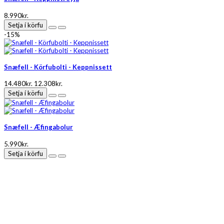
8.990kr.
Setja í körfu
-15%
Snæfell - Körfubolti - Keppnissett
14.480kr.
12.308kr.
Setja í körfu
Snæfell - Æfingabolur
5.990kr.
Setja í körfu