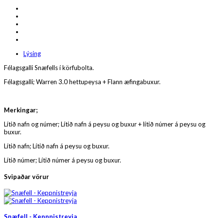
Lýsing
Félagsgalli Snæfells í körfubolta.
Félagsgalli; Warren 3.0 hettupeysa + Flann æfingabuxur.
Merkingar;
Lítið nafn og númer; Lítið nafn á peysu og buxur + lítið númer á peysu og
buxur.
Lítið nafn; Lítið nafn á peysu og buxur.
Lítið númer; Lítið númer á peysu og buxur.
Svipaðar vörur
Snæfell - Keppnistreyja