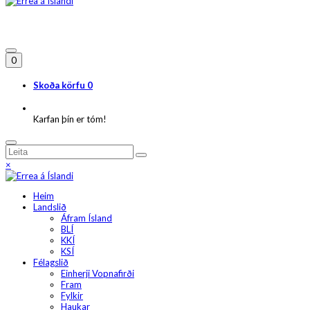
0
Skoða körfu
0
Karfan þín er tóm!
×
Heim
Landslið
Áfram Ísland
BLÍ
KKÍ
KSÍ
Félagslið
Einherji Vopnafirði
Fram
Fylkir
Haukar