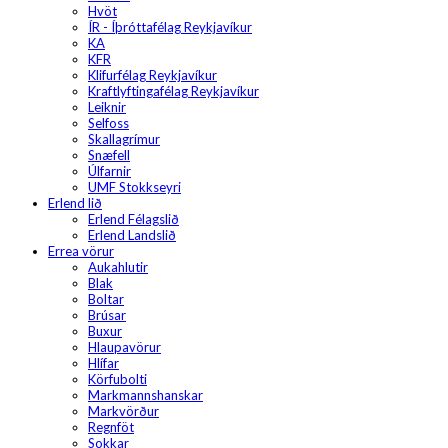
Hvöt
ÍR - Íþróttafélag Reykjavíkur
KA
KFR
Klifurfélag Reykjavíkur
Kraftlyftingafélag Reykjavíkur
Leiknir
Selfoss
Skallagrímur
Snæfell
Úlfarnir
UMF Stokkseyri
Erlend lið
Erlend Félagslið
Erlend Landslið
Errea vörur
Aukahlutir
Blak
Boltar
Brúsar
Buxur
Hlaupavörur
Hlífar
Körfubolti
Markmannshanskar
Markvörður
Regnföt
Sokkar