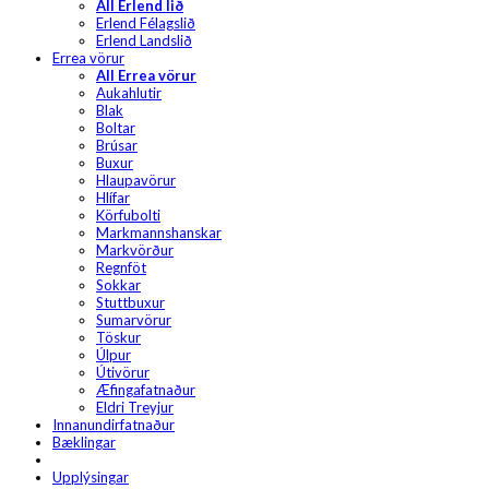
All Erlend lið
Erlend Félagslið
Erlend Landslið
Errea vörur
All Errea vörur
Aukahlutir
Blak
Boltar
Brúsar
Buxur
Hlaupavörur
Hlífar
Körfubolti
Markmannshanskar
Markvörður
Regnföt
Sokkar
Stuttbuxur
Sumarvörur
Töskur
Úlpur
Útivörur
Æfingafatnaður
Eldri Treyjur
Innanundirfatnaður
Bæklingar
Upplýsingar