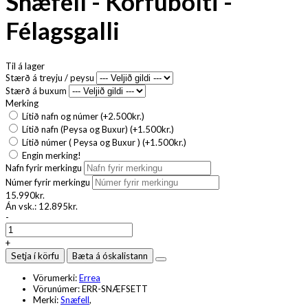
Snæfell - Körfubolti -
Félagsgalli
Til á lager
Stærð á treyju / peysu
Stærð á buxum
Merking
Lítið nafn og númer (+2.500kr.)
Lítið nafn (Peysa og Buxur) (+1.500kr.)
Lítið númer ( Peysa og Buxur ) (+1.500kr.)
Engin merking!
Nafn fyrir merkingu
Númer fyrir merkingu
15.990kr.
Án vsk.:
12.895kr.
-
+
Setja í körfu
Bæta á óskalistann
Vörumerki:
Errea
Vörunúmer:
ERR-SNÆFSETT
Merki:
Snæfell
,