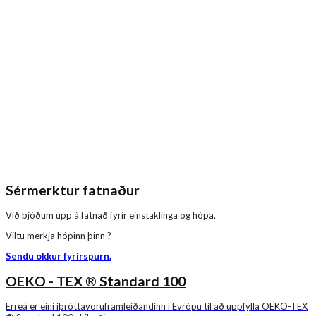
Sérmerktur fatnaður
Við bjóðum upp á fatnað fyrir einstaklinga og hópa.
Viltu merkja hópinn þinn ?
Sendu okkur fyrirspurn.
OEKO - TEX ® Standard 100
Erreà er eini íþróttavöruframleiðandinn í Evrópu til að uppfylla OEKO-TEX