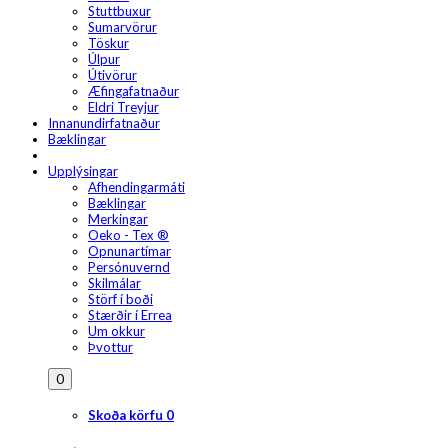
Stuttbuxur
Sumarvörur
Töskur
Úlpur
Útivörur
Æfingafatnaður
Eldri Treyjur
Innanundirfatnaður
Bæklingar
Upplýsingar
Afhendingarmáti
Bæklingar
Merkingar
Oeko - Tex ®
Opnunartímar
Persónuvernd
Skilmálar
Störf í boði
Stærðir í Errea
Um okkur
Þvottur
0
Skoða körfu
0