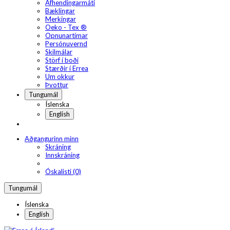
Afhendingarmáti
Bæklingar
Merkingar
Oeko - Tex ®
Opnunartímar
Persónuvernd
Skilmálar
Störf í boði
Stærðir í Errea
Um okkur
Þvottur
Tungumál
Íslenska
English
Aðgangurinn minn
Skráning
Innskráning
Óskalisti (0)
Tungumál
Íslenska
English