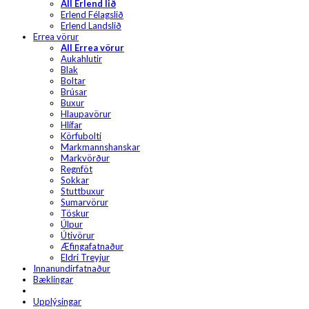
All Erlend lið
Erlend Félagslið
Erlend Landslið
Errea vörur
All Errea vörur
Aukahlutir
Blak
Boltar
Brúsar
Buxur
Hlaupavörur
Hlífar
Körfubolti
Markmannshanskar
Markvörður
Regnföt
Sokkar
Stuttbuxur
Sumarvörur
Töskur
Úlpur
Útivörur
Æfingafatnaður
Eldri Treyjur
Innanundirfatnaður
Bæklingar
Upplýsingar