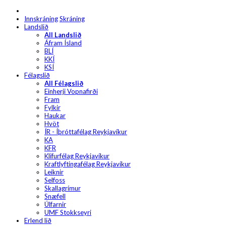
Innskráning
Skráning
Landslið
All Landslið
Áfram Ísland
BLÍ
KKÍ
KSÍ
Félagslið
All Félagslið
Einherji Vopnafirði
Fram
Fylkir
Haukar
Hvöt
ÍR - Íþróttafélag Reykjavíkur
KA
KFR
Klifurfélag Reykjavíkur
Kraftlyftingafélag Reykjavíkur
Leiknir
Selfoss
Skallagrímur
Snæfell
Úlfarnir
UMF Stokkseyri
Erlend lið