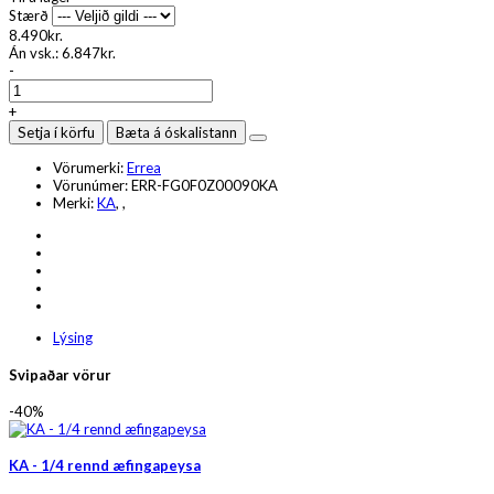
Stærð
8.490kr.
Án vsk.:
6.847kr.
-
+
Setja í körfu
Bæta á óskalistann
Vörumerki:
Errea
Vörunúmer:
ERR-FG0F0Z00090KA
Merki:
KA
,
,
Lýsing
Svipaðar vörur
-40%
KA - 1/4 rennd æfingapeysa