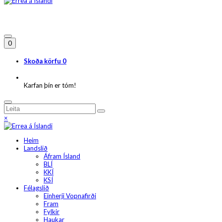
0
Skoða körfu
0
Karfan þín er tóm!
×
Heim
Landslið
Áfram Ísland
BLÍ
KKÍ
KSÍ
Félagslið
Einherji Vopnafirði
Fram
Fylkir
Haukar