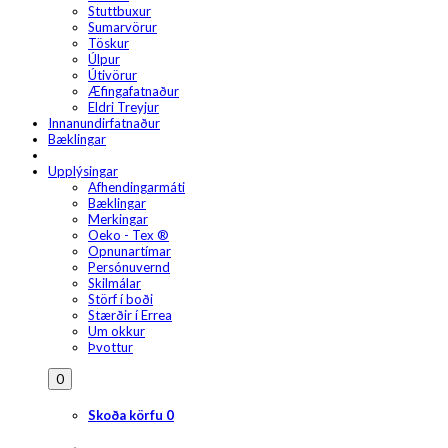
Stuttbuxur
Sumarvörur
Töskur
Úlpur
Útivörur
Æfingafatnaður
Eldri Treyjur
Innanundirfatnaður
Bæklingar
Upplýsingar
Afhendingarmáti
Bæklingar
Merkingar
Oeko - Tex ®
Opnunartímar
Persónuvernd
Skilmálar
Störf í boði
Stærðir í Errea
Um okkur
Þvottur
0
Skoða körfu
0