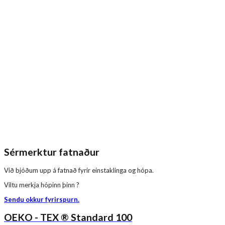
Sérmerktur fatnaður
Við bjóðum upp á fatnað fyrir einstaklinga og hópa.
Viltu merkja hópinn þinn ?
Sendu okkur fyrirspurn.
OEKO - TEX ® Standard 100