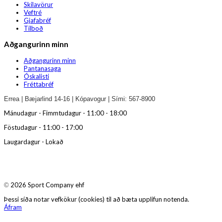
Skilavörur
Veftré
Gjafabréf
Tilboð
Aðgangurinn minn
Aðgangurinn minn
Pantanasaga
Óskalisti
Fréttabréf
Errea | Bæjarlind 14-16 | Kópavogur | Sími: 567-8900
Mánudagur - Fimmtudagur - 11:00 - 18:00
Föstudagur - 11:00 - 17:00
Laugardagur - Lokað
2026 Sport Company ehf
©
Þessi síða notar vefkökur (cookies) til að bæta upplifun notenda.
Áfram