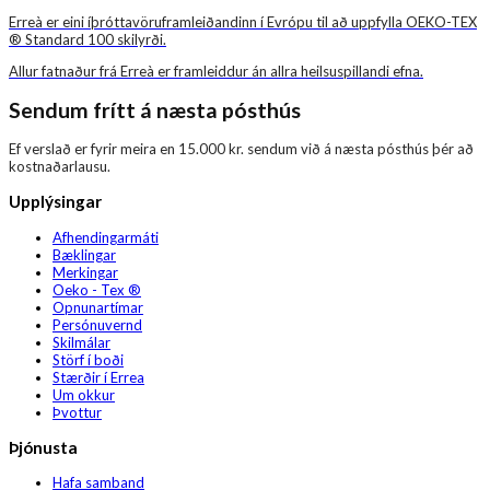
Erreà er eini íþróttavöruframleiðandinn í Evrópu til að uppfylla OEKO-TEX
® Standard 100 skilyrði.
Allur fatnaður frá Erreà er framleiddur án allra heilsuspillandi efna.
Sendum frítt á næsta pósthús
Ef verslað er fyrir meira en 15.000 kr. sendum við á næsta pósthús þér að
kostnaðarlausu.
Upplýsingar
Afhendingarmáti
Bæklingar
Merkingar
Oeko - Tex ®
Opnunartímar
Persónuvernd
Skilmálar
Störf í boði
Stærðir í Errea
Um okkur
Þvottur
Þjónusta
Hafa samband