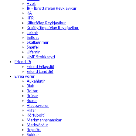
Hvöt
ÍR - Íþróttafélag Reykjavíkur
KA
KFR
Klifurfélag Reykjavíkur
Kraftlyftingafélag Reykjavíkur
Leiknir
Selfoss
Skallagrímur
Snæfell
Úlfarnir
UMF Stokkseyri
Erlend lið
Erlend Félagslið
Erlend Landslið
Errea vörur
Aukahlutir
Blak
Boltar
Brúsar
Buxur
Hlaupavörur
Hlífar
Körfubolti
Markmannshanskar
Markvörður
Regnföt
Sokkar