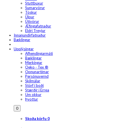
Stuttbuxur
Sumarvörur
Töskur
Úlpur
Útivörur
Æfingafatnaður
Eldri Treyjur
Innanundirfatnaður
Bæklingar
Upplýsingar
Afhendingarmáti
Bæklingar
Merkingar
Oeko - Tex ®
Opnunartímar
Persónuvernd
Skilmálar
Störf í boði
Stærðir í Errea
Um okkur
Þvottur
0
Skoða körfu
0