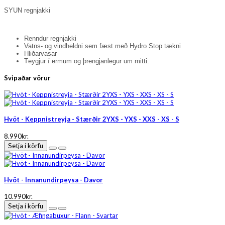
SYUN regnjakki
Renndur regnjakki
Vatns- og vindheldni sem fæst með Hydro Stop tækni
Hliðarvasar
Teygjur í ermum og þrengjanlegur um mitti.
Svipaðar vörur
Hvöt - Keppnistreyja - Stærðir 2YXS - YXS - XXS - XS - S
8.990kr.
Setja í körfu
Hvöt - Innanundirpeysa - Davor
10.990kr.
Setja í körfu