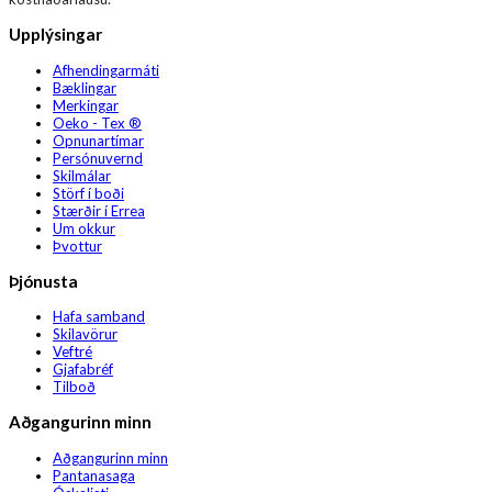
Upplýsingar
Afhendingarmáti
Bæklingar
Merkingar
Oeko - Tex ®
Opnunartímar
Persónuvernd
Skilmálar
Störf í boði
Stærðir í Errea
Um okkur
Þvottur
Þjónusta
Hafa samband
Skilavörur
Veftré
Gjafabréf
Tilboð
Aðgangurinn minn
Aðgangurinn minn
Pantanasaga