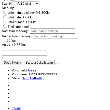
Stærð
Merking
Lítið nafn og númer (+1.500kr.)
Lítið nafn (+750kr.)
Lítið númer (+750kr.)
Engin merking!
Nafn fyrir merkingu
Númer fyrir merkingu
11.990kr.
Án vsk.:
9.669kr.
-
+
Setja í körfu
Bæta á óskalistann
Vörumerki:
Errea
Vörunúmer:
ERR-FJ0K0Z00020
Merki:
Hvöt
,
Fótbolti
,
,
Lýsing