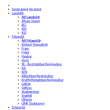
Innskráning
Skráning
Landslið
All Landslið
Áfram Ísland
BLÍ
KKÍ
KSÍ
Félagslið
All Félagslið
Einherji Vopnafirði
Fram
Fylkir
Haukar
Hvöt
ÍR - Íþróttafélag Reykjavíkur
KA
KFR
Klifurfélag Reykjavíkur
Kraftlyftingafélag Reykjavíkur
Leiknir
Selfoss
Skallagrímur
Snæfell
Úlfarnir
UMF Stokkseyri
Erlend lið