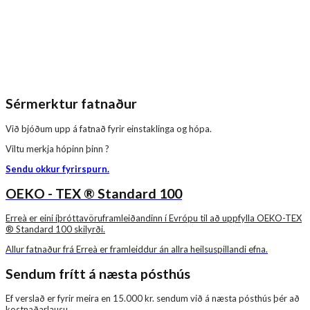
Sérmerktur fatnaður
Við bjóðum upp á fatnað fyrir einstaklinga og hópa.
Viltu merkja hópinn þinn ?
Sendu okkur fyrirspurn.
OEKO - TEX ® Standard 100
Erreà er eini íþróttavöruframleiðandinn í Evrópu til að uppfylla OEKO-TEX
® Standard 100 skilyrði.
Allur fatnaður frá Erreà er framleiddur án allra heilsuspillandi efna.
Sendum frítt á næsta pósthús
Ef verslað er fyrir meira en 15.000 kr. sendum við á næsta pósthús þér að
kostnaðarlausu.