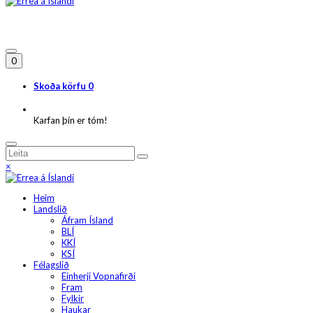
0
Skoða körfu
0
Karfan þín er tóm!
×
Heim
Landslið
Áfram Ísland
BLÍ
KKÍ
KSÍ
Félagslið
Einherji Vopnafirði
Fram
Fylkir
Haukar