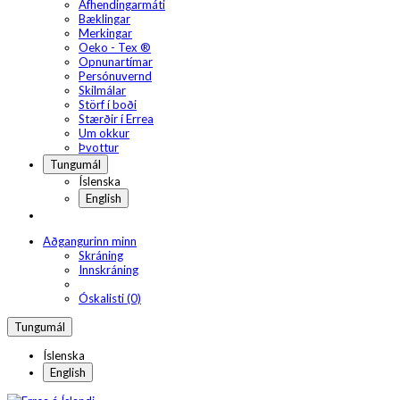
Afhendingarmáti
Bæklingar
Merkingar
Oeko - Tex ®
Opnunartímar
Persónuvernd
Skilmálar
Störf í boði
Stærðir í Errea
Um okkur
Þvottur
Tungumál
Íslenska
English
Aðgangurinn minn
Skráning
Innskráning
Óskalisti (0)
Tungumál
Íslenska
English