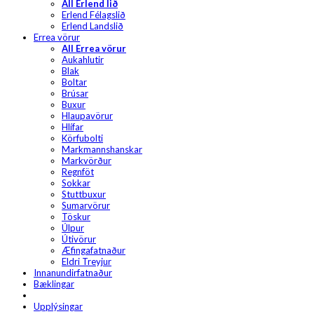
All Erlend lið
Erlend Félagslið
Erlend Landslið
Errea vörur
All Errea vörur
Aukahlutir
Blak
Boltar
Brúsar
Buxur
Hlaupavörur
Hlífar
Körfubolti
Markmannshanskar
Markvörður
Regnföt
Sokkar
Stuttbuxur
Sumarvörur
Töskur
Úlpur
Útivörur
Æfingafatnaður
Eldri Treyjur
Innanundirfatnaður
Bæklingar
Upplýsingar