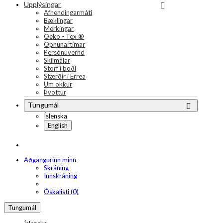
Upplýsingar
Afhendingarmáti
Bæklingar
Merkingar
Oeko - Tex ®
Opnunartímar
Persónuvernd
Skilmálar
Störf í boði
Stærðir í Errea
Um okkur
Þvottur
Tungumál
Íslenska
English
Aðgangurinn minn
Skráning
Innskráning
Óskalisti (0)
Tungumál