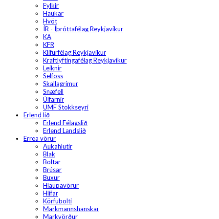
Fylkir
Haukar
Hvöt
ÍR - Íþróttafélag Reykjavíkur
KA
KFR
Klifurfélag Reykjavíkur
Kraftlyftingafélag Reykjavíkur
Leiknir
Selfoss
Skallagrímur
Snæfell
Úlfarnir
UMF Stokkseyri
Erlend lið
Erlend Félagslið
Erlend Landslið
Errea vörur
Aukahlutir
Blak
Boltar
Brúsar
Buxur
Hlaupavörur
Hlífar
Körfubolti
Markmannshanskar
Markvörður