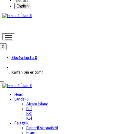
Íslenska
English
0
Skoða körfu
0
Karfan þín er tóm!
Heim
Landslið
Áfram Ísland
BLÍ
KKÍ
KSÍ
Félagslið
Einherji Vopnafirði
Fram