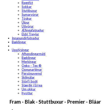
Regnföt
Sokkar
Stuttbuxur
Sumarvörur
Töskur
Úlpur
Útivörur
Æfingafatnaður
Eldri Treyjur
Innanundirfatnaður
Bæklingar
Upplýsingar
Afhendingarmáti
Bæklingar
Merkingar
Oeko - Tex ®
Opnunartímar
Persónuvernd
Skilmálar
Störf í boði
Stærðir í Errea
Um okkur
Þvottur
Fram - Blak - Stuttbuxur - Premier - Bláar