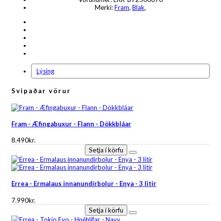
Merki:
Fram
,
Blak
,
Lýsing
Svipaðar vörur
Fram - Æfingabuxur - Flann - Dökkbláar
8.490kr.
Setja í körfu
Errea - Ermalaus innanundirbolur - Enya - 3 litir
7.990kr.
Setja í körfu