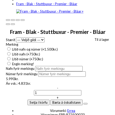
Fram - Blak - Stuttbuxur - Premier - Bláar
+
Fram - Blak - Stuttbuxur - Premier - Bláar
Til á lager
Stærð
Merking
Lítið nafn og númer (+1.500kr.)
Lítið nafn (+750kr.)
Lítið númer (+750kr.)
Engin merking!
Nafn fyrir merkingu
Númer fyrir merkingu
5.990kr.
Án vsk.:
4.831kr.
-
+
Setja í körfu
Bæta á óskalistann
Vörumerki:
Errea
Vörunúmer:
ERR-B72500070