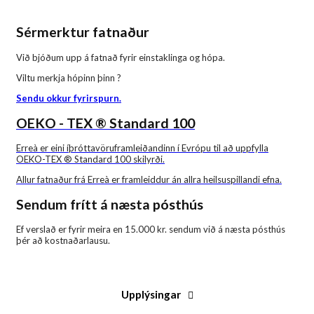
Sérmerktur fatnaður
Við bjóðum upp á fatnað fyrir einstaklinga og hópa.
Viltu merkja hópinn þinn ?
Sendu okkur fyrirspurn.
OEKO - TEX ® Standard 100
Erreà er eini íþróttavöruframleiðandinn í Evrópu til að uppfylla
OEKO-TEX ® Standard 100 skilyrði.
Allur fatnaður frá Erreà er framleiddur án allra heilsuspillandi efna.
Sendum frítt á næsta pósthús
Ef verslað er fyrir meira en 15.000 kr. sendum við á næsta pósthús
þér að kostnaðarlausu.
Upplýsingar