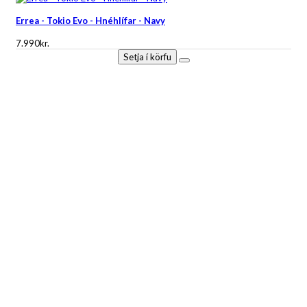
Errea - Tokio Evo - Hnéhlífar - Navy
7.990kr.
Setja í körfu