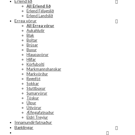
Erlend lið
All Erlend lið
Erlend Félagslið
Erlend Landslið
Errea vörur
All Errea vörur
Aukahlutir
Blak
Boltar
Brúsar
Buxur
Hlaupavörur
Hlífar
Körfubolti
Markmannshanskar
Markvörður
Regnföt
Sokkar
Stuttbuxur
Sumarvörur
Töskur
Úlpur
Útivörur
Æfingafatnaður
Eldri Treyjur
Innanundirfatnaður
Bæklingar