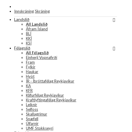
Innskráning
Skráning
Landslið
All Landslið
Áfram Ísland
BLÍ
KKÍ
KSÍ
Félagslið
All Félagslið
Einherji Vopnafirði
Fram
Fylkir
Haukar
Hvöt
ÍR - Íþróttafélag Reykjavíkur
KA
KFR
Klifurfélag Reykjavíkur
Kraftlyftingafélag Reykjavíkur
Leiknir
Selfoss
Skallagrímur
Snæfell
Úlfarnir
UMF Stokkseyri