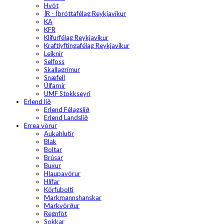
Hvöt
ÍR - Íþróttafélag Reykjavíkur
KA
KFR
Klifurfélag Reykjavíkur
Kraftlyftingafélag Reykjavíkur
Leiknir
Selfoss
Skallagrímur
Snæfell
Úlfarnir
UMF Stokkseyri
Erlend lið
Erlend Félagslið
Erlend Landslið
Errea vörur
Aukahlutir
Blak
Boltar
Brúsar
Buxur
Hlaupavörur
Hlífar
Körfubolti
Markmannshanskar
Markvörður
Regnföt
Sokkar