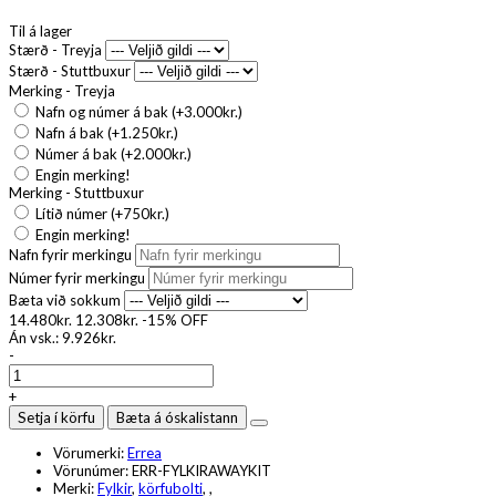
Til á lager
Stærð - Treyja
Stærð - Stuttbuxur
Merking - Treyja
Nafn og númer á bak (+3.000kr.)
Nafn á bak (+1.250kr.)
Númer á bak (+2.000kr.)
Engin merking!
Merking - Stuttbuxur
Lítið númer (+750kr.)
Engin merking!
Nafn fyrir merkingu
Númer fyrir merkingu
Bæta við sokkum
14.480kr.
12.308kr.
-15%
OFF
Án vsk.:
9.926kr.
-
+
Setja í körfu
Bæta á óskalistann
Vörumerki:
Errea
Vörunúmer:
ERR-FYLKIRAWAYKIT
Merki:
Fylkir
,
körfubolti
,
,