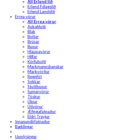
All Erlend lið
Erlend Félagslið
Erlend Landslið
Errea vörur
All Errea vörur
Aukahlutir
Blak
Boltar
Brúsar
Buxur
Hlaupavörur
Hlífar
Körfubolti
Markmannshanskar
Markvörður
Regnföt
Sokkar
Stuttbuxur
Sumarvörur
Töskur
Úlpur
Útivörur
Æfingafatnaður
Eldri Treyjur
Innanundirfatnaður
Bæklingar
Upplýsingar