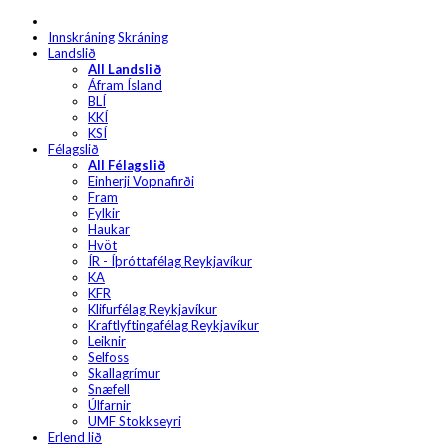
Innskráning
Skráning
Landslið
All Landslið
Áfram Ísland
BLÍ
KKÍ
KSÍ
Félagslið
All Félagslið
Einherji Vopnafirði
Fram
Fylkir
Haukar
Hvöt
ÍR - Íþróttafélag Reykjavíkur
KA
KFR
Klifurfélag Reykjavíkur
Kraftlyftingafélag Reykjavíkur
Leiknir
Selfoss
Skallagrímur
Snæfell
Úlfarnir
UMF Stokkseyri
Erlend lið