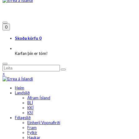
0
Skoða körfu
0
Karfan þín er tóm!
×
Heim
Landslið
Áfram Ísland
BLÍ
KKÍ
KSÍ
Félagslið
Einherji Vopnafirði
Fram
Fylkir
Haukar