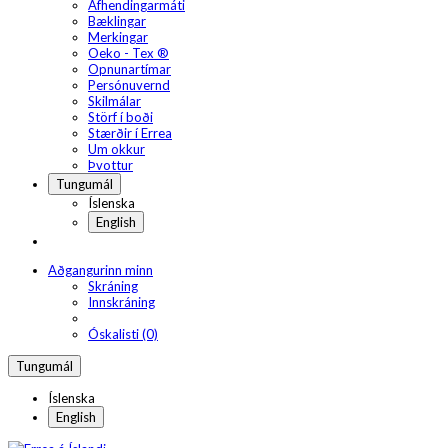
Afhendingarmáti
Bæklingar
Merkingar
Oeko - Tex ®
Opnunartímar
Persónuvernd
Skilmálar
Störf í boði
Stærðir í Errea
Um okkur
Þvottur
Tungumál
Íslenska
English
Aðgangurinn minn
Skráning
Innskráning
Óskalisti (0)
Tungumál
Íslenska
English