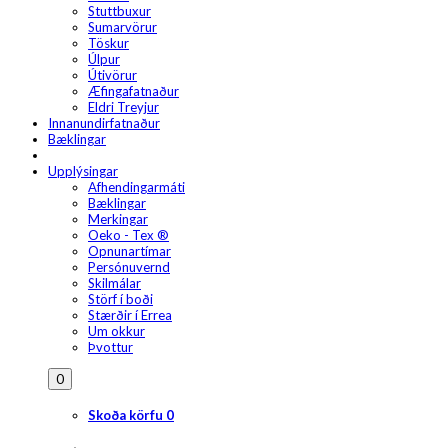
Stuttbuxur
Sumarvörur
Töskur
Úlpur
Útivörur
Æfingafatnaður
Eldri Treyjur
Innanundirfatnaður
Bæklingar
Upplýsingar
Afhendingarmáti
Bæklingar
Merkingar
Oeko - Tex ®
Opnunartímar
Persónuvernd
Skilmálar
Störf í boði
Stærðir í Errea
Um okkur
Þvottur
0
Skoða körfu
0