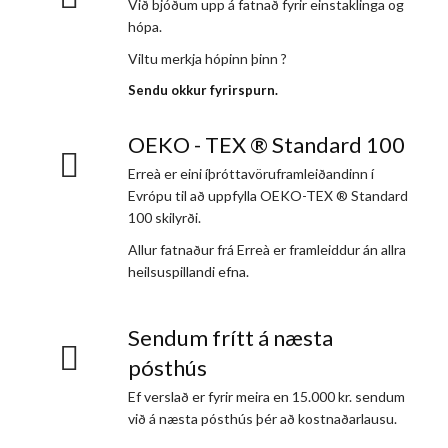
Við bjóðum upp á fatnað fyrir einstaklinga og
hópa.
Viltu merkja hópinn þinn ?
Sendu okkur fyrirspurn.
OEKO - TEX ® Standard 100
Erreà er eini íþróttavöruframleiðandinn í
Evrópu til að uppfylla OEKO-TEX ® Standard
100 skilyrði.
Allur fatnaður frá Erreà er framleiddur án allra
heilsuspillandi efna.
Sendum frítt á næsta
pósthús
Ef verslað er fyrir meira en 15.000 kr. sendum
við á næsta pósthús þér að kostnaðarlausu.