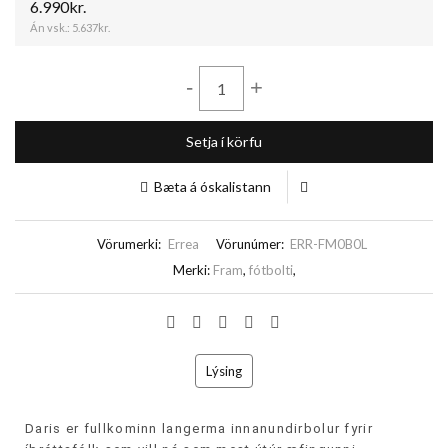
6.990kr.
Án vsk.:
5.637kr.
-
+
Setja í körfu
Bæta á óskalistann
Vörumerki:
Errea
Vörunúmer:
ERR-FM0B0L
Merki:
Fram
,
fótbolti
,
Lýsing
Daris er fullkominn langerma innanundirbolur fyrir