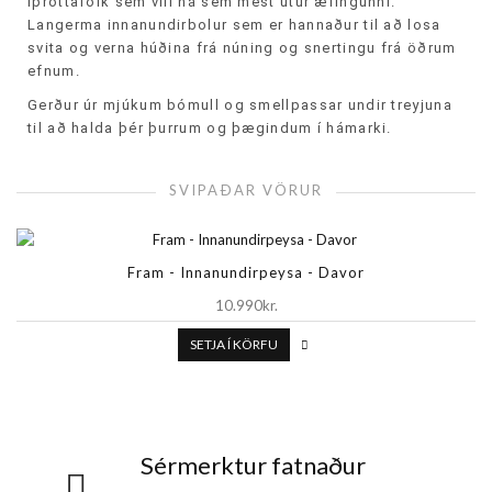
íþróttafólk sem vill ná sem mest útúr æfingunni.
Langerma innanundirbolur sem er hannaður til að losa
svita og verna húðina frá núning og snertingu frá öðrum
efnum.
Gerður úr mjúkum bómull og smellpassar undir treyjuna
til að halda þér þurrum og þægindum í hámarki.
SVIPAÐAR VÖRUR
Fram - Innanundirpeysa - Davor
10.990kr.
SETJA Í KÖRFU
Sérmerktur fatnaður