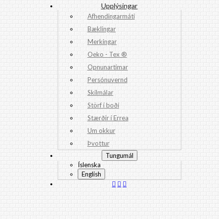
Upplýsingar
Afhendingarmáti
Bæklingar
Merkingar
Oeko - Tex ®
Opnunartímar
Persónuvernd
Skilmálar
Störf í boði
Stærðir í Errea
Um okkur
Þvottur
Tungumál
Íslenska
English