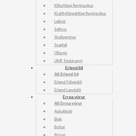
Klifurfélag Reykjavíkur
Kraftlyftingafélag Reykjavíkur
Leiknir
Selfoss
Skallagrímur
Snæfell
Úlfarnir
UMF Stokkseyri
Erlend lið
All Erlend lið
Erlend Félagslið
Erlend Landslið
Errea vörur
All Errea vörur
Aukahlutir
Blak
Boltar
Brúsar