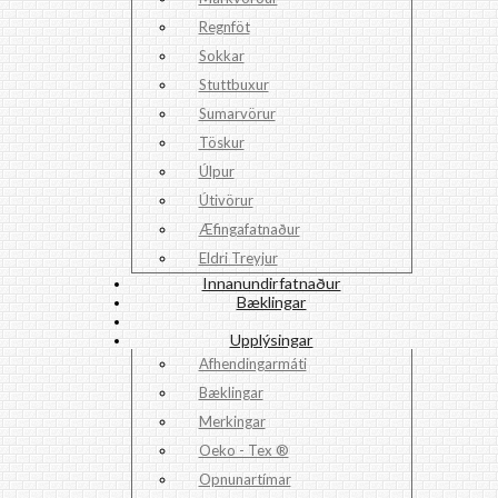
Regnföt
Sokkar
Stuttbuxur
Sumarvörur
Töskur
Úlpur
Útivörur
Æfingafatnaður
Eldri Treyjur
Innanundirfatnaður
Bæklingar
Upplýsingar
Afhendingarmáti
Bæklingar
Merkingar
Oeko - Tex ®
Opnunartímar