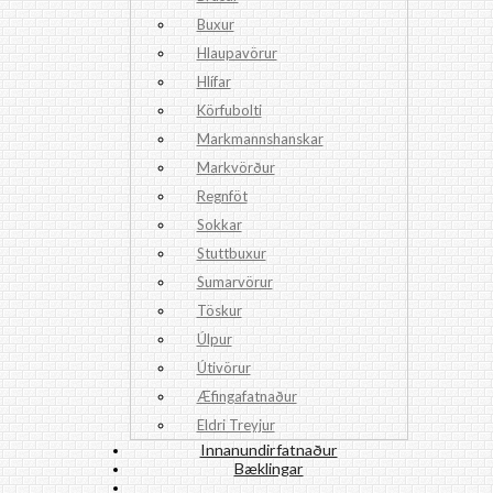
Buxur
Hlaupavörur
Hlífar
Körfubolti
Markmannshanskar
Markvörður
Regnföt
Sokkar
Stuttbuxur
Sumarvörur
Töskur
Úlpur
Útivörur
Æfingafatnaður
Eldri Treyjur
Innanundirfatnaður
Bæklingar