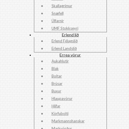
Skallagrímur
Snæfell
Úlfarnir
UMF Stokkseyri
Erlend lið
Erlend Félagslið
Erlend Landslið
Errea vörur
Aukahlutir
Blak
Boltar
Brúsar
Buxur
Hlaupavörur
Hlífar
Körfubolti
Markmannshanskar
Markvörður