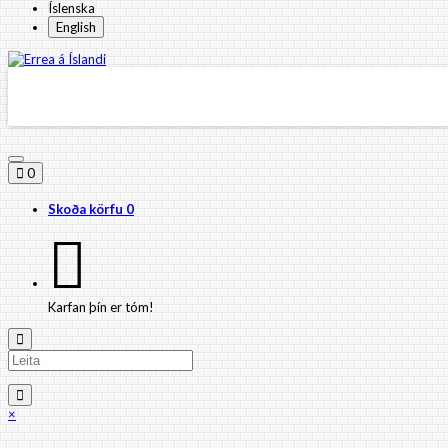
Íslenska
English
0
Skoða körfu
0
Karfan þín er tóm!
×