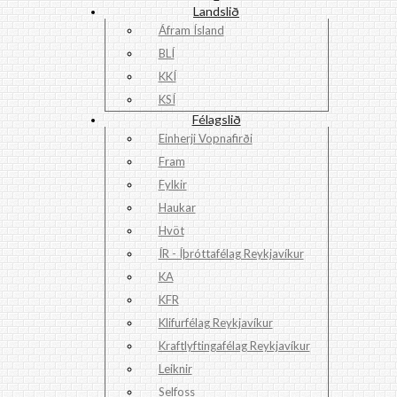
Landslið
Áfram Ísland
BLÍ
KKÍ
KSÍ
Félagslið
Einherji Vopnafirði
Fram
Fylkir
Haukar
Hvöt
ÍR - Íþróttafélag Reykjavíkur
KA
KFR
Klifurfélag Reykjavíkur
Kraftlyftingafélag Reykjavíkur
Leiknir
Selfoss