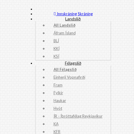
Innskráning
Skráning
Landslið
All Landslið
Áfram Ísland
BLÍ
KKÍ
KSÍ
Félagslið
All Félagslið
Einherji Vopnafirði
Fram
Fylkir
Haukar
Hvöt
ÍR - Íþróttafélag Reykjavíkur
KA
KFR