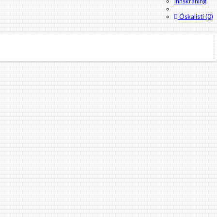
Innskráning
Óskalisti (0)