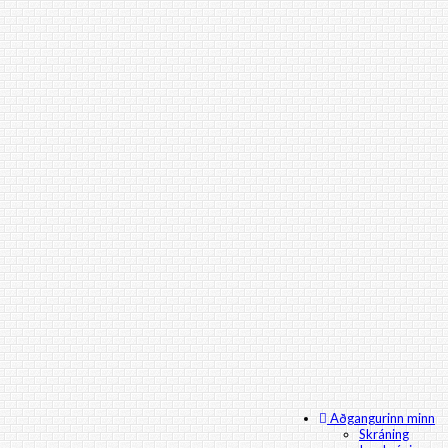
Aðgangurinn minn
Skráning