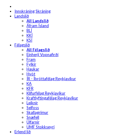
Innskráning
Skráning
Landslið
All Landslið
Áfram Ísland
BLÍ
KKÍ
KSÍ
Félagslið
All Félagslið
Einherji Vopnafirði
Fram
Fylkir
Haukar
Hvöt
ÍR - Íþróttafélag Reykjavíkur
KA
KFR
Klifurfélag Reykjavíkur
Kraftlyftingafélag Reykjavíkur
Leiknir
Selfoss
Skallagrímur
Snæfell
Úlfarnir
UMF Stokkseyri
Erlend lið