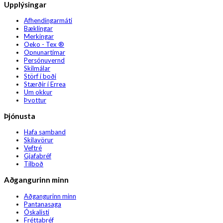
Upplýsingar
Afhendingarmáti
Bæklingar
Merkingar
Oeko - Tex ®
Opnunartímar
Persónuvernd
Skilmálar
Störf í boði
Stærðir í Errea
Um okkur
Þvottur
Þjónusta
Hafa samband
Skilavörur
Veftré
Gjafabréf
Tilboð
Aðgangurinn minn
Aðgangurinn minn
Pantanasaga
Óskalisti
Fréttabréf