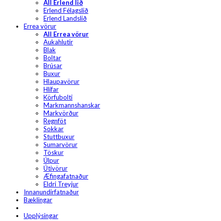
All Erlend lið
Erlend Félagslið
Erlend Landslið
Errea vörur
All Errea vörur
Aukahlutir
Blak
Boltar
Brúsar
Buxur
Hlaupavörur
Hlífar
Körfubolti
Markmannshanskar
Markvörður
Regnföt
Sokkar
Stuttbuxur
Sumarvörur
Töskur
Úlpur
Útivörur
Æfingafatnaður
Eldri Treyjur
Innanundirfatnaður
Bæklingar
Upplýsingar