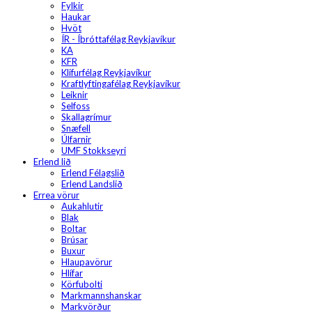
Fylkir
Haukar
Hvöt
ÍR - Íþróttafélag Reykjavíkur
KA
KFR
Klifurfélag Reykjavíkur
Kraftlyftingafélag Reykjavíkur
Leiknir
Selfoss
Skallagrímur
Snæfell
Úlfarnir
UMF Stokkseyri
Erlend lið
Erlend Félagslið
Erlend Landslið
Errea vörur
Aukahlutir
Blak
Boltar
Brúsar
Buxur
Hlaupavörur
Hlífar
Körfubolti
Markmannshanskar
Markvörður