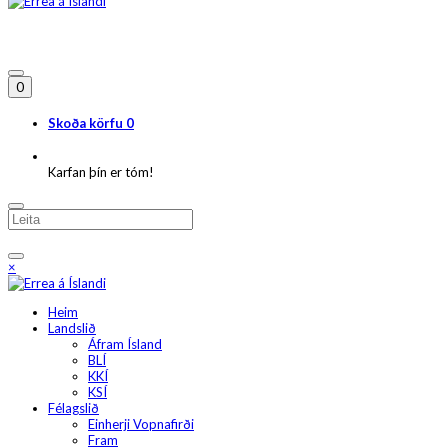
0
Skoða körfu
0
Karfan þín er tóm!
×
Heim
Landslið
Áfram Ísland
BLÍ
KKÍ
KSÍ
Félagslið
Einherji Vopnafirði
Fram