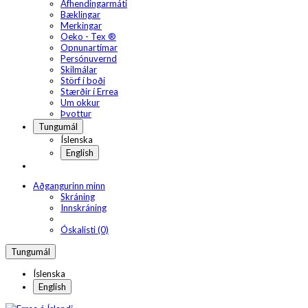
Afhendingarmáti
Bæklingar
Merkingar
Oeko - Tex ®
Opnunartímar
Persónuvernd
Skilmálar
Störf í boði
Stærðir í Errea
Um okkur
Þvottur
Tungumál
Íslenska
English
Aðgangurinn minn
Skráning
Innskráning
Óskalisti (0)
Tungumál
Íslenska
English