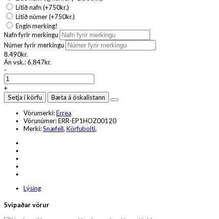
Lítið nafn (+750kr.)
Lítið númer (+750kr.)
Engin merking!
Nafn fyrir merkingu
Númer fyrir merkingu
8.490kr.
Án vsk.:
6.847kr.
-
+
Setja í körfu
Bæta á óskalistann
Vörumerki:
Errea
Vörunúmer:
ERR-EP1HOZ00120
Merki:
Snæfell
,
Körfubolti
,
Lýsing
Svipaðar vörur