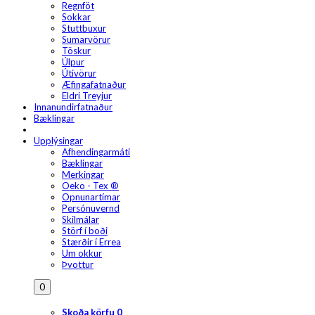
Regnföt
Sokkar
Stuttbuxur
Sumarvörur
Töskur
Úlpur
Útivörur
Æfingafatnaður
Eldri Treyjur
Innanundirfatnaður
Bæklingar
Upplýsingar
Afhendingarmáti
Bæklingar
Merkingar
Oeko - Tex ®
Opnunartímar
Persónuvernd
Skilmálar
Störf í boði
Stærðir í Errea
Um okkur
Þvottur
0
Skoða körfu
0