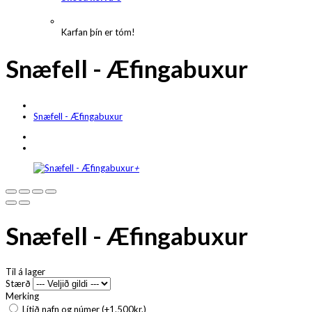
Karfan þín er tóm!
Snæfell - Æfingabuxur
Snæfell - Æfingabuxur
+
Snæfell - Æfingabuxur
Til á lager
Stærð
Merking
Lítið nafn og númer (+1.500kr.)