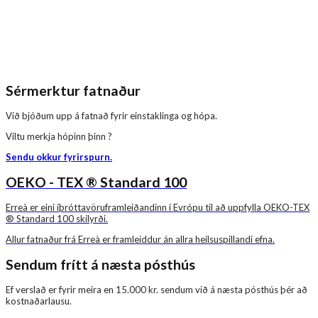
Sérmerktur fatnaður
Við bjóðum upp á fatnað fyrir einstaklinga og hópa.
Viltu merkja hópinn þinn ?
Sendu okkur fyrirspurn.
OEKO - TEX ® Standard 100
Erreà er eini íþróttavöruframleiðandinn í Evrópu til að uppfylla OEKO-TEX
® Standard 100 skilyrði.
Allur fatnaður frá Erreà er framleiddur án allra heilsuspillandi efna.
Sendum frítt á næsta pósthús
Ef verslað er fyrir meira en 15.000 kr. sendum við á næsta pósthús þér að
kostnaðarlausu.