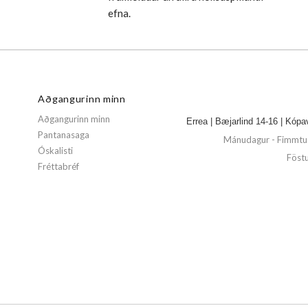
efna.
Aðgangurinn minn
Aðgangurinn minn
Errea | Bæjarlind 14-16 | Kópa
Pantanasaga
Mánudagur - Fimmtud
Óskalisti
Föstu
Fréttabréf