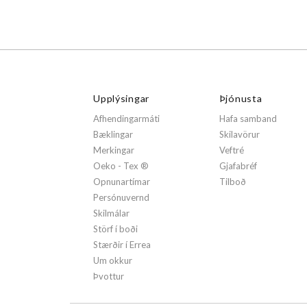
Upplýsingar
Þjónusta
Afhendingarmáti
Hafa samband
Bæklingar
Skilavörur
Merkingar
Veftré
Oeko - Tex ®
Gjafabréf
Opnunartímar
Tilboð
Persónuvernd
Skilmálar
Störf í boði
Stærðir í Errea
Um okkur
Þvottur