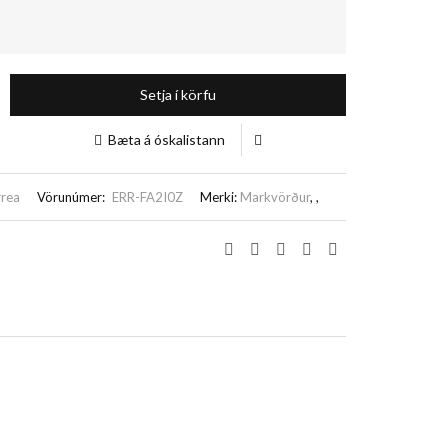
Setja í körfu
Bæta á óskalistann
rrea
Vörunúmer:
ERR-FA2I0Z
Merki:
Markvörður
,
,