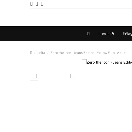
Landslið
Félag
Leita
Zero the Icon - Jeans Edition - Yellow Fluo - Adult