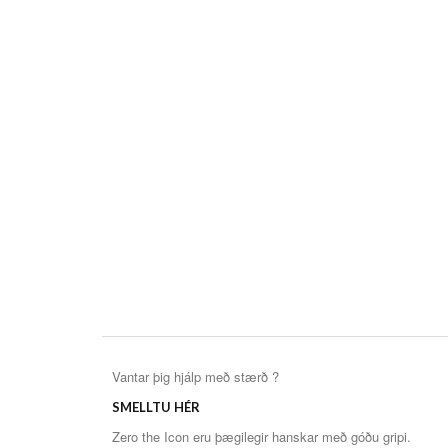
Vantar þig hjálp með stærð ?
SMELLTU HÉR
Zero the Icon eru þægilegir hanskar með góðu gripi.