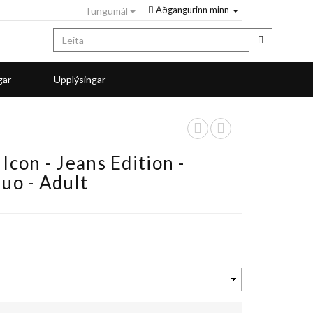
Aðgangurinn minn
Tungumál
0
gar
Upplýsingar
Icon - Jeans Edition -
luo - Adult