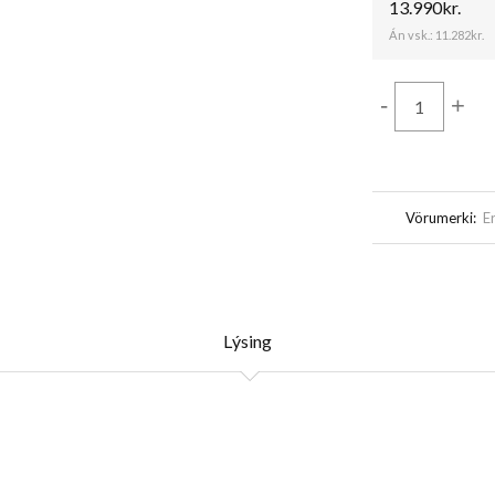
13.990kr.
Án vsk.:
11.282kr.
-
+
Vörumerki:
E
Lýsing