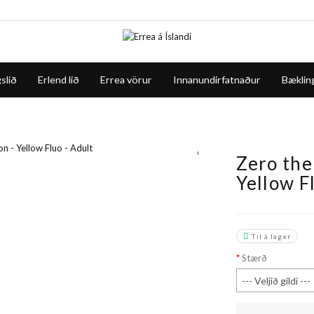
slið
Erlend lið
Errea vörur
Innanundirfatnaður
Bæklin
+
Zero the 
Yellow F
Til á lager
Stærð