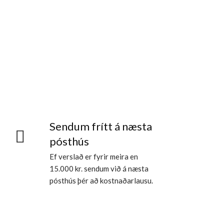
Sendum frítt á næsta
pósthús
Ef verslað er fyrir meira en
15.000 kr. sendum við á næsta
pósthús þér að kostnaðarlausu.