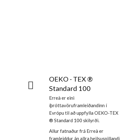
OEKO - TEX ®
Standard 100
Erreà er eini
íþróttavöruframleiðandinn í
Evrópu til að uppfylla OEKO-TEX
® Standard 100 skilyrði.
Allur fatnaður frá Erreà er
framleiddur án allra heilsuspillandi