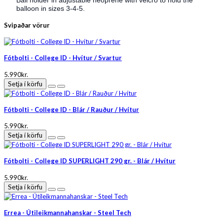
Ball holder in adjustable neoprene with velcro to hold the
balloon in sizes 3-4-5.
Svipaðar vörur
Fótbolti - College ID - Hvítur / Svartur
5.990kr.
Setja í körfu
Fótbolti - College ID - Blár / Rauður / Hvítur
5.990kr.
Setja í körfu
Fótbolti - College ID SUPERLIGHT 290 gr. - Blár / Hvítur
5.990kr.
Setja í körfu
Errea - Útileikmannahanskar - Steel Tech