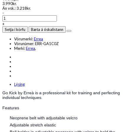
3.990kr.
Án vsk.:
3.218kr.
-
+
Setja í körfu
Bæta á óskalistann
Vörumerki:
Errea
Vörunúmer:
ERR-GA1C0Z
Merki:
Errea
,
Lýsing
Go Kick by Erreà is a professional kit for training and perfecting
individual techniques.
Features
Neoprene belt with adjustable velcro
Adjustable stretch elastic