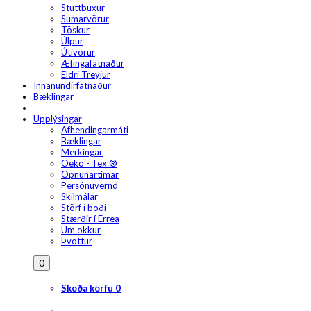
Stuttbuxur
Sumarvörur
Töskur
Úlpur
Útivörur
Æfingafatnaður
Eldri Treyjur
Innanundirfatnaður
Bæklingar
Upplýsingar
Afhendingarmáti
Bæklingar
Merkingar
Oeko - Tex ®
Opnunartímar
Persónuvernd
Skilmálar
Störf í boði
Stærðir í Errea
Um okkur
Þvottur
0
Skoða körfu
0