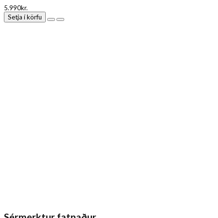
5.990kr.
Setja í körfu
Sérmerktur fatnaður