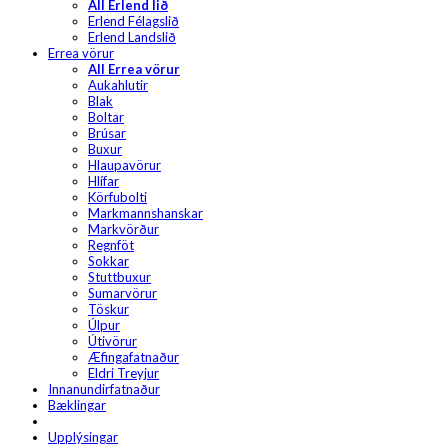
All Erlend lið
Erlend Félagslið
Erlend Landslið
Errea vörur
All Errea vörur
Aukahlutir
Blak
Boltar
Brúsar
Buxur
Hlaupavörur
Hlífar
Körfubolti
Markmannshanskar
Markvörður
Regnföt
Sokkar
Stuttbuxur
Sumarvörur
Töskur
Úlpur
Útivörur
Æfingafatnaður
Eldri Treyjur
Innanundirfatnaður
Bæklingar
Upplýsingar