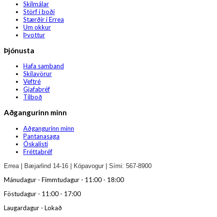
Skilmálar
Störf í boði
Stærðir í Errea
Um okkur
Þvottur
Þjónusta
Hafa samband
Skilavörur
Veftré
Gjafabréf
Tilboð
Aðgangurinn minn
Aðgangurinn minn
Pantanasaga
Óskalisti
Fréttabréf
Errea | Bæjarlind 14-16 | Kópavogur | Sími: 567-8900
Mánudagur - Fimmtudagur - 11:00 - 18:00
Föstudagur - 11:00 - 17:00
Laugardagur - Lokað