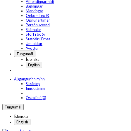
Afhendingarmáti
Bæklingar
Merkingar
Oeko - Tex ®
Opnunartímar
Persónuvernd
Skilmálar
Störf í boði
Stærðir í Errea
Um okkur
Þvottur
Tungumál
Íslenska
English
Aðgangurinn minn
Skráning
Innskráning
Óskalisti (0)
Tungumál
Íslenska
English