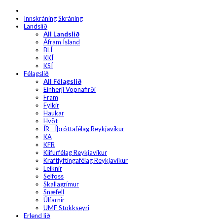
Innskráning
Skráning
Landslið
All Landslið
Áfram Ísland
BLÍ
KKÍ
KSÍ
Félagslið
All Félagslið
Einherji Vopnafirði
Fram
Fylkir
Haukar
Hvöt
ÍR - Íþróttafélag Reykjavíkur
KA
KFR
Klifurfélag Reykjavíkur
Kraftlyftingafélag Reykjavíkur
Leiknir
Selfoss
Skallagrímur
Snæfell
Úlfarnir
UMF Stokkseyri
Erlend lið