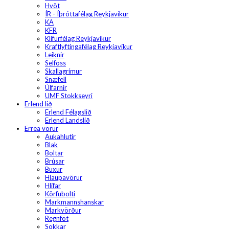
Hvöt
ÍR - Íþróttafélag Reykjavíkur
KA
KFR
Klifurfélag Reykjavíkur
Kraftlyftingafélag Reykjavíkur
Leiknir
Selfoss
Skallagrímur
Snæfell
Úlfarnir
UMF Stokkseyri
Erlend lið
Erlend Félagslið
Erlend Landslið
Errea vörur
Aukahlutir
Blak
Boltar
Brúsar
Buxur
Hlaupavörur
Hlífar
Körfubolti
Markmannshanskar
Markvörður
Regnföt
Sokkar