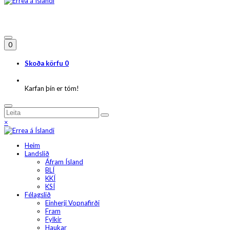
0
Skoða körfu
0
Karfan þín er tóm!
×
Heim
Landslið
Áfram Ísland
BLÍ
KKÍ
KSÍ
Félagslið
Einherji Vopnafirði
Fram
Fylkir
Haukar