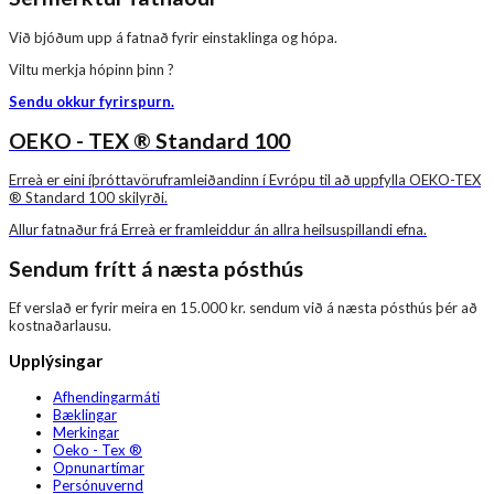
Við bjóðum upp á fatnað fyrir einstaklinga og hópa.
Viltu merkja hópinn þinn ?
Sendu okkur fyrirspurn.
OEKO - TEX ® Standard 100
Erreà er eini íþróttavöruframleiðandinn í Evrópu til að uppfylla OEKO-TEX
® Standard 100 skilyrði.
Allur fatnaður frá Erreà er framleiddur án allra heilsuspillandi efna.
Sendum frítt á næsta pósthús
Ef verslað er fyrir meira en 15.000 kr. sendum við á næsta pósthús þér að
kostnaðarlausu.
Upplýsingar
Afhendingarmáti
Bæklingar
Merkingar
Oeko - Tex ®
Opnunartímar
Persónuvernd