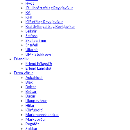
Hvöt
ÍR - Íþróttafélag Reykjavíkur
KA
KFR
Klifurfélag Reykjavíkur
Kraftlyftingafélag Reykjavíkur
Leiknir
Selfoss
Skallagrímur
Snæfell
Úlfarnir
UMF Stokkseyri
Erlend lið
Erlend Félagslið
Erlend Landslið
Errea vörur
Aukahlutir
Blak
Boltar
Brúsar
Buxur
Hlaupavörur
Hlífar
Körfubolti
Markmannshanskar
Markvörður
Regnföt
Sokkar