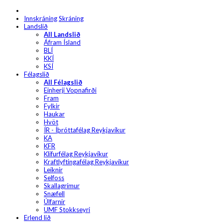
Innskráning
Skráning
Landslið
All Landslið
Áfram Ísland
BLÍ
KKÍ
KSÍ
Félagslið
All Félagslið
Einherji Vopnafirði
Fram
Fylkir
Haukar
Hvöt
ÍR - Íþróttafélag Reykjavíkur
KA
KFR
Klifurfélag Reykjavíkur
Kraftlyftingafélag Reykjavíkur
Leiknir
Selfoss
Skallagrímur
Snæfell
Úlfarnir
UMF Stokkseyri
Erlend lið