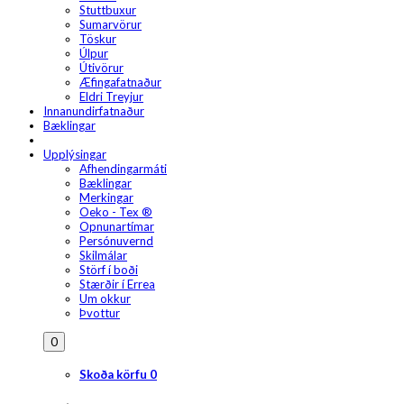
Stuttbuxur
Sumarvörur
Töskur
Úlpur
Útivörur
Æfingafatnaður
Eldri Treyjur
Innanundirfatnaður
Bæklingar
Upplýsingar
Afhendingarmáti
Bæklingar
Merkingar
Oeko - Tex ®
Opnunartímar
Persónuvernd
Skilmálar
Störf í boði
Stærðir í Errea
Um okkur
Þvottur
0
Skoða körfu
0