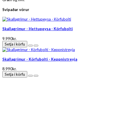
Svipaðar vörur
Skallagrímur - Hettupeysa - Körfubolti
9.990kr.
Setja í körfu
Skallagrímur - Körfubolti - Keppnistreyja
8.990kr.
Setja í körfu