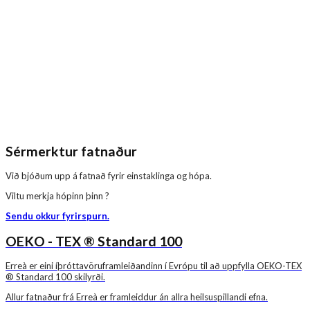
Sérmerktur fatnaður
Við bjóðum upp á fatnað fyrir einstaklinga og hópa.
Viltu merkja hópinn þinn ?
Sendu okkur fyrirspurn.
OEKO - TEX ® Standard 100
Erreà er eini íþróttavöruframleiðandinn í Evrópu til að uppfylla OEKO-TEX
® Standard 100 skilyrði.
Allur fatnaður frá Erreà er framleiddur án allra heilsuspillandi efna.