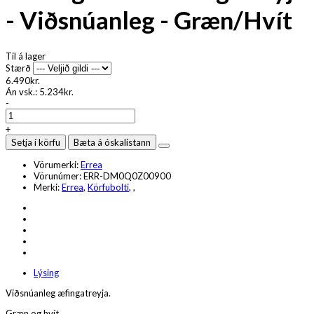
- Viðsnúanleg - Græn/Hvít
Til á lager
Stærð
6.490kr.
Án vsk.:
5.234kr.
-
+
Setja í körfu
Bæta á óskalistann
Vörumerki:
Errea
Vörunúmer:
ERR-DM0Q0Z00900
Merki:
Errea
,
Körfubolti
,
,
Lýsing
Viðsnúanleg æfingatreyja.
Græn og hvít