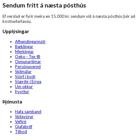
Sendum frítt á næsta pósthús
Ef verslað er fyrir meira en 15.000 kr. sendum við á næsta pósthús þér að
kostnaðarlausu.
Upplýsingar
Afhendingarmáti
Bæklingar
Merkingar
Oeko - Tex ®
Opnunartímar
Persónuvernd
Skilmálar
Störf í boði
Stærðir í Errea
Um okkur
Þvottur
Þjónusta
Hafa samband
Skilavörur
Veftré
Gjafabréf
Tilboð