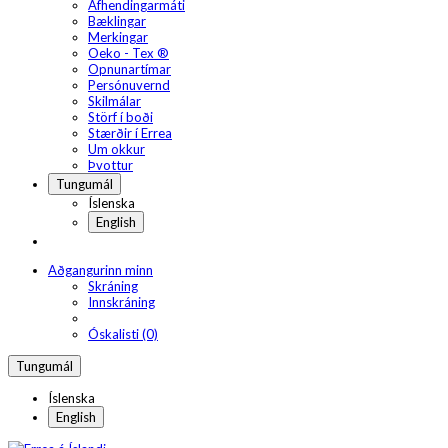
Afhendingarmáti
Bæklingar
Merkingar
Oeko - Tex ®
Opnunartímar
Persónuvernd
Skilmálar
Störf í boði
Stærðir í Errea
Um okkur
Þvottur
Tungumál
Íslenska
English
Aðgangurinn minn
Skráning
Innskráning
Óskalisti (0)
Tungumál
Íslenska
English