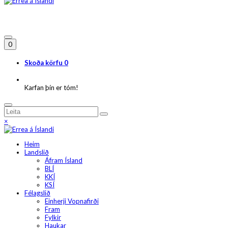
0
Skoða körfu
0
Karfan þín er tóm!
×
Heim
Landslið
Áfram Ísland
BLÍ
KKÍ
KSÍ
Félagslið
Einherji Vopnafirði
Fram
Fylkir
Haukar