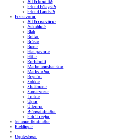
All Erlend lið
Erlend Félagslið
Erlend Landslið
Errea vörur
All Errea vörur
Aukahlutir
Blak
Boltar
Brúsar
Buxur
Hlaupavörur
Hlífar
Körfubolti
Markmannshanskar
Markvörður
Regnföt
Sokkar
Stuttbuxur
Sumarvörur
Töskur
Úlpur
Útivörur
Æfingafatnaður
Eldri Treyjur
Innanundirfatnaður
Bæklingar
Upplýsingar