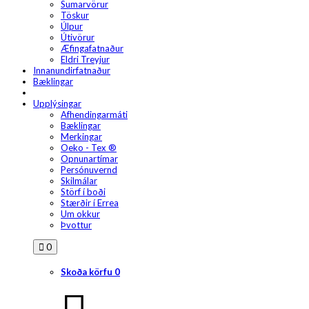
Sumarvörur
Töskur
Úlpur
Útivörur
Æfingafatnaður
Eldri Treyjur
Innanundirfatnaður
Bæklingar
Upplýsingar
Afhendingarmáti
Bæklingar
Merkingar
Oeko - Tex ®
Opnunartímar
Persónuvernd
Skilmálar
Störf í boði
Stærðir í Errea
Um okkur
Þvottur
0
Skoða körfu
0