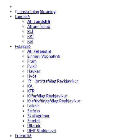
Innskráning
Skráning
Landslið
All Landslið
Áfram Ísland
BLÍ
KKÍ
KSÍ
Félagslið
All Félagslið
Einherji Vopnafirði
Fram
Fylkir
Haukar
Hvöt
ÍR - Íþróttafélag Reykjavíkur
KA
KFR
Klifurfélag Reykjavíkur
Kraftlyftingafélag Reykjavíkur
Leiknir
Selfoss
Skallagrímur
Snæfell
Úlfarnir
UMF Stokkseyri
Erlend lið