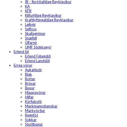
ÍR - Íþróttafélag Reykjavíkur
KA
KFR
Klifurfélag Reykjavíkur
Kraftlyftingafélag Reykjavíkur
Leiknir
Selfoss
Skallagrímur
Snæfell
Úlfarnir
UMF Stokkseyri
Erlend lið
Erlend Félagslið
Erlend Landslið
Errea vörur
Aukahlutir
Blak
Boltar
Brúsar
Buxur
Hlaupavörur
Hlífar
Körfubolti
Markmannshanskar
Markvörður
Regnföt
Sokkar
Stuttbuxur