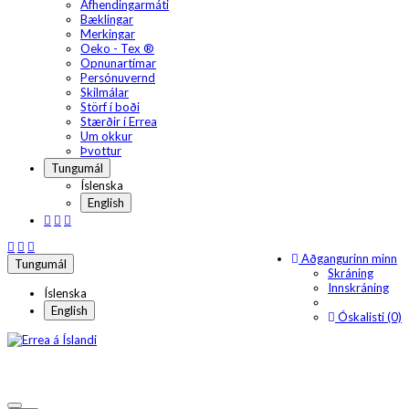
Afhendingarmáti
Bæklingar
Merkingar
Oeko - Tex ®
Opnunartímar
Persónuvernd
Skilmálar
Störf í boði
Stærðir í Errea
Um okkur
Þvottur
Tungumál
Íslenska
English
Aðgangurinn minn
Tungumál
Skráning
Innskráning
Íslenska
English
Óskalisti (0)