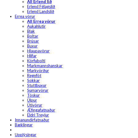
All Erlend lið
Erlend Félagslið
Erlend Landslið
Errea vörur
All Errea vörur
Aukahlutir
Blak
Boltar
Brúsar
Buxur
Hlaupavörur
Hlífar
Körfubolti
Markmannshanskar
Markvörður
Regnföt
Sokkar
Stuttbuxur
Sumarvörur
Töskur
Úlpur
Útivörur
Æfingafatnaður
Eldri Treyjur
Innanundirfatnaður
Bæklingar
Upplýsingar