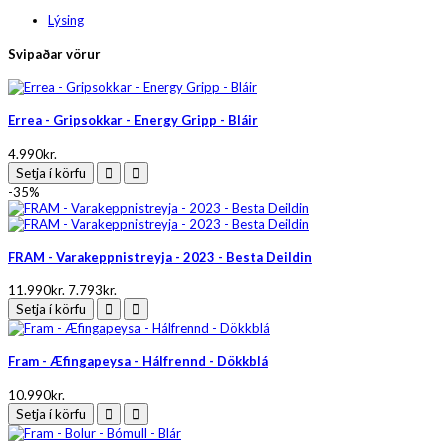
Lýsing
Svipaðar vörur
Errea - Gripsokkar - Energy Gripp - Bláir
4.990kr.
Setja í körfu
-35%
FRAM - Varakeppnistreyja - 2023 - Besta Deildin
11.990kr.
7.793kr.
Setja í körfu
Fram - Æfingapeysa - Hálfrennd - Dökkblá
10.990kr.
Setja í körfu