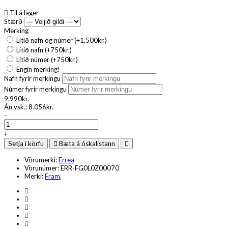
Til á lager
Stærð
Merking
Lítið nafn og númer (+1.500kr.)
Lítið nafn (+750kr.)
Lítið númer (+750kr.)
Engin merking!
Nafn fyrir merkingu
Númer fyrir merkingu
9.990kr.
Án vsk.:
8.056kr.
-
+
Setja í körfu
Bæta á óskalistann
Vörumerki:
Errea
Vörunúmer:
ERR-FG0L0Z00070
Merki:
Fram
,