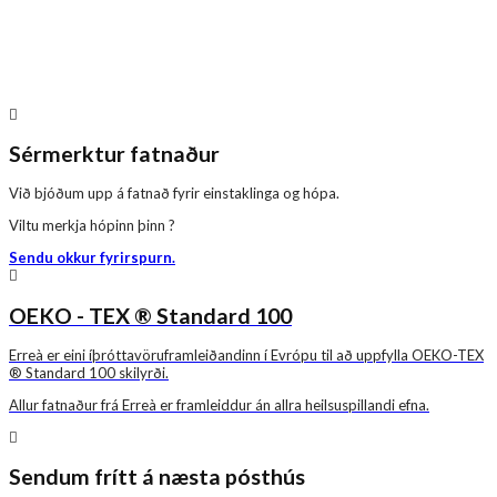
Sérmerktur fatnaður
Við bjóðum upp á fatnað fyrir einstaklinga og hópa.
Viltu merkja hópinn þinn ?
Sendu okkur fyrirspurn.
OEKO - TEX ® Standard 100
Erreà er eini íþróttavöruframleiðandinn í Evrópu til að uppfylla OEKO-TEX
® Standard 100 skilyrði.
Allur fatnaður frá Erreà er framleiddur án allra heilsuspillandi efna.
Sendum frítt á næsta pósthús