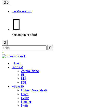
0
Skoða körfu
0
Karfan þín er tóm!
×
Heim
Landslið
Áfram Ísland
BLÍ
KKÍ
KSÍ
Félagslið
Einherji Vopnafirði
Fram
Fylkir
Haukar
Hvöt