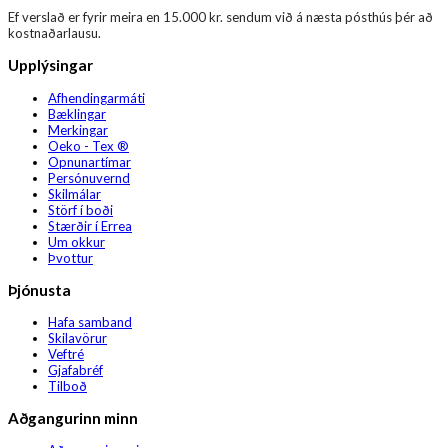
Ef verslað er fyrir meira en 15.000 kr. sendum við á næsta pósthús þér að
kostnaðarlausu.
Upplýsingar
Afhendingarmáti
Bæklingar
Merkingar
Oeko - Tex ®
Opnunartímar
Persónuvernd
Skilmálar
Störf í boði
Stærðir í Errea
Um okkur
Þvottur
Þjónusta
Hafa samband
Skilavörur
Veftré
Gjafabréf
Tilboð
Aðgangurinn minn