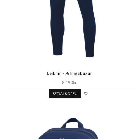
Leiknir - Æfingabuxur
8.490kr.
SETJA Í KÖRFU