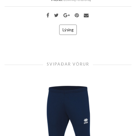
Lýsing
SVIPAÐAR VÖRUR