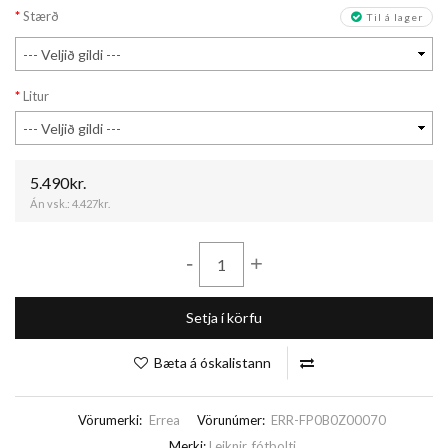
Stærð
Til á lager
Litur
5.490kr.
Án vsk.:
4.427kr.
-
+
Setja í körfu
Bæta á óskalistann
Vörumerki:
Errea
Vörunúmer:
ERR-FP0B0Z00070
Merki:
Leiknir
,
fótbolti
,