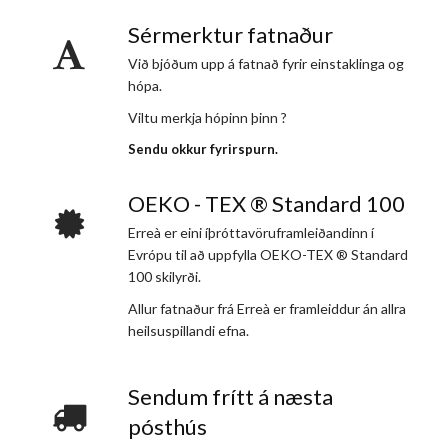
Sérmerktur fatnaður
Við bjóðum upp á fatnað fyrir einstaklinga og
hópa.
Viltu merkja hópinn þinn ?
Sendu okkur fyrirspurn.
OEKO - TEX ® Standard 100
Erreà er eini íþróttavöruframleiðandinn í
Evrópu til að uppfylla OEKO-TEX ® Standard
100 skilyrði.
Allur fatnaður frá Erreà er framleiddur án allra
heilsuspillandi efna.
Sendum frítt á næsta
pósthús