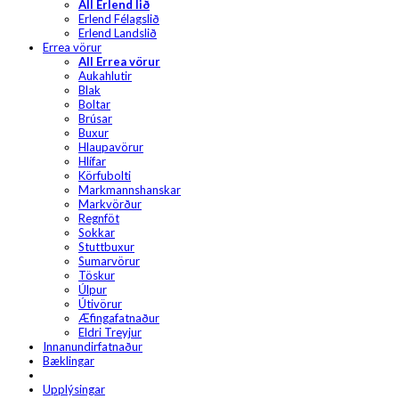
All Erlend lið
Erlend Félagslið
Erlend Landslið
Errea vörur
All Errea vörur
Aukahlutir
Blak
Boltar
Brúsar
Buxur
Hlaupavörur
Hlífar
Körfubolti
Markmannshanskar
Markvörður
Regnföt
Sokkar
Stuttbuxur
Sumarvörur
Töskur
Úlpur
Útivörur
Æfingafatnaður
Eldri Treyjur
Innanundirfatnaður
Bæklingar
Upplýsingar