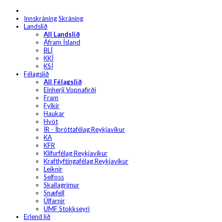
Innskráning
Skráning
Landslið
All Landslið
Áfram Ísland
BLÍ
KKÍ
KSÍ
Félagslið
All Félagslið
Einherji Vopnafirði
Fram
Fylkir
Haukar
Hvöt
ÍR - Íþróttafélag Reykjavíkur
KA
KFR
Klifurfélag Reykjavíkur
Kraftlyftingafélag Reykjavíkur
Leiknir
Selfoss
Skallagrímur
Snæfell
Úlfarnir
UMF Stokkseyri
Erlend lið