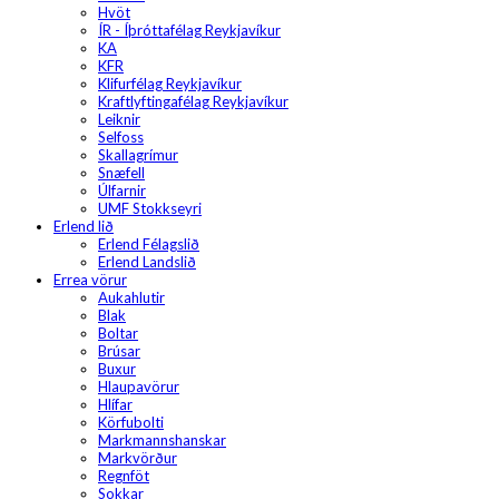
Hvöt
ÍR - Íþróttafélag Reykjavíkur
KA
KFR
Klifurfélag Reykjavíkur
Kraftlyftingafélag Reykjavíkur
Leiknir
Selfoss
Skallagrímur
Snæfell
Úlfarnir
UMF Stokkseyri
Erlend lið
Erlend Félagslið
Erlend Landslið
Errea vörur
Aukahlutir
Blak
Boltar
Brúsar
Buxur
Hlaupavörur
Hlífar
Körfubolti
Markmannshanskar
Markvörður
Regnföt
Sokkar