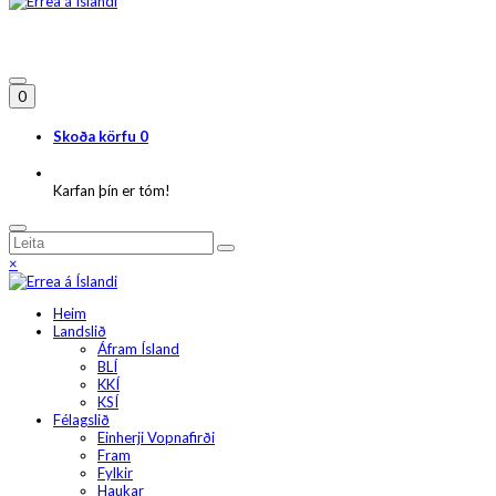
0
Skoða körfu
0
Karfan þín er tóm!
×
Heim
Landslið
Áfram Ísland
BLÍ
KKÍ
KSÍ
Félagslið
Einherji Vopnafirði
Fram
Fylkir
Haukar