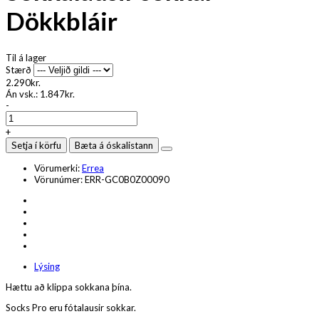
Dökkbláir
Til á lager
Stærð
2.290kr.
Án vsk.:
1.847kr.
-
+
Setja í körfu
Bæta á óskalistann
Vörumerki:
Errea
Vörunúmer:
ERR-GC0B0Z00090
Lýsing
Hættu að klippa sokkana þína.
Socks Pro eru fótalausir sokkar.