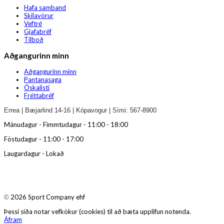
Hafa samband
Skilavörur
Veftré
Gjafabréf
Tilboð
Aðgangurinn minn
Aðgangurinn minn
Pantanasaga
Óskalisti
Fréttabréf
Errea | Bæjarlind 14-16 | Kópavogur | Sími: 567-8900
Mánudagur - Fimmtudagur - 11:00 - 18:00
Föstudagur - 11:00 - 17:00
Laugardagur - Lokað
2026 Sport Company ehf
©
Þessi síða notar vefkökur (cookies) til að bæta upplifun notenda.
Áfram