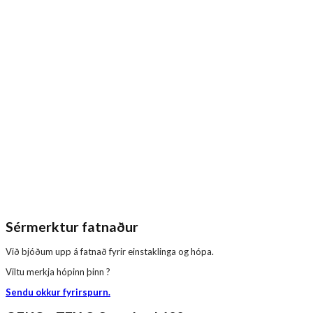
Sérmerktur fatnaður
Við bjóðum upp á fatnað fyrir einstaklinga og hópa.
Viltu merkja hópinn þinn ?
Sendu okkur fyrirspurn.