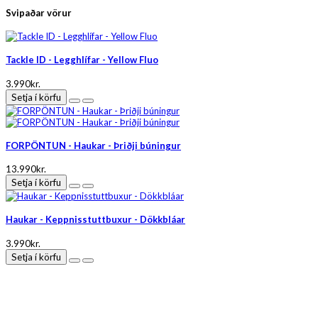
Svipaðar vörur
Tackle ID - Legghlífar - Yellow Fluo
3.990kr.
Setja í körfu
FORPÖNTUN - Haukar - Þriðji búningur
13.990kr.
Setja í körfu
Haukar - Keppnisstuttbuxur - Dökkbláar
3.990kr.
Setja í körfu