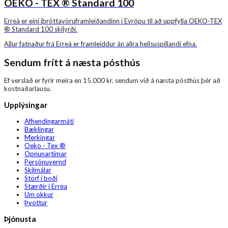
OEKO - TEX ® Standard 100
Erreà er eini íþróttavöruframleiðandinn í Evrópu til að uppfylla OEKO-TEX
® Standard 100 skilyrði.
Allur fatnaður frá Erreà er framleiddur án allra heilsuspillandi efna.
Sendum frítt á næsta pósthús
Ef verslað er fyrir meira en 15.000 kr. sendum við á næsta pósthús þér að
kostnaðarlausu.
Upplýsingar
Afhendingarmáti
Bæklingar
Merkingar
Oeko - Tex ®
Opnunartímar
Persónuvernd
Skilmálar
Störf í boði
Stærðir í Errea
Um okkur
Þvottur
Þjónusta