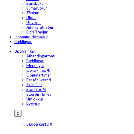
Stuttbuxur
Sumarvörur
Töskur
Úlpur
Útivörur
Æfingafatnaður
Eldri Treyjur
Innanundirfatnaður
Bæklingar
Upplýsingar
Afhendingarmáti
Bæklingar
Merkingar
Oeko - Tex ®
Opnunartímar
Persónuvernd
Skilmálar
Störf í boði
Stærðir í Errea
Um okkur
Þvottur
0
Skoða körfu
0