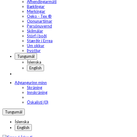
Afhendingarmáti
Bæklingar
Merkingar
Oeko - Tex ®
Opnunartímar
Persónuvernd
Skilmálar
Störf í boði
Stærðir í Errea
Um okkur
Þvottur
Tungumál
Íslenska
English
Aðgangurinn minn
Skráning
Innskráning
Óskalisti (0)
Tungumál
Íslenska
English