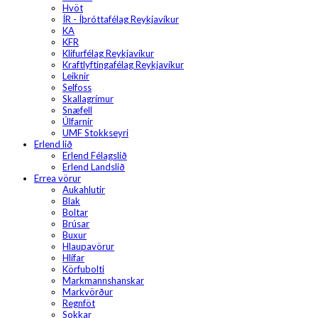
Hvöt
ÍR - Íþróttafélag Reykjavíkur
KA
KFR
Klifurfélag Reykjavíkur
Kraftlyftingafélag Reykjavíkur
Leiknir
Selfoss
Skallagrímur
Snæfell
Úlfarnir
UMF Stokkseyri
Erlend lið
Erlend Félagslið
Erlend Landslið
Errea vörur
Aukahlutir
Blak
Boltar
Brúsar
Buxur
Hlaupavörur
Hlífar
Körfubolti
Markmannshanskar
Markvörður
Regnföt
Sokkar