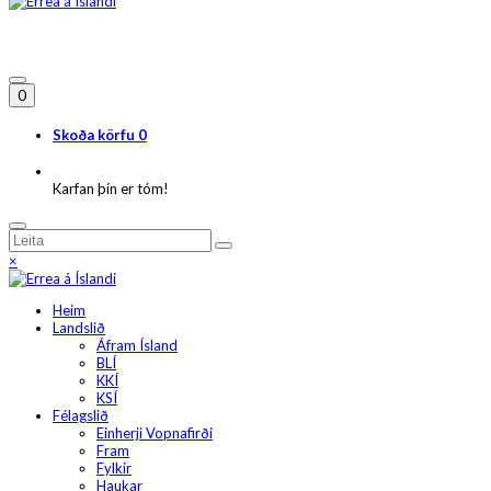
0
Skoða körfu
0
Karfan þín er tóm!
×
Heim
Landslið
Áfram Ísland
BLÍ
KKÍ
KSÍ
Félagslið
Einherji Vopnafirði
Fram
Fylkir
Haukar