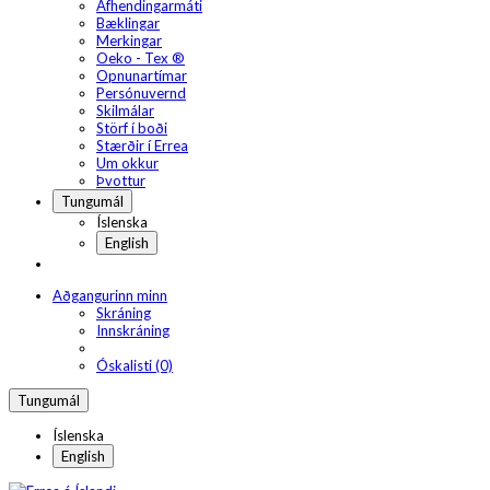
Afhendingarmáti
Bæklingar
Merkingar
Oeko - Tex ®
Opnunartímar
Persónuvernd
Skilmálar
Störf í boði
Stærðir í Errea
Um okkur
Þvottur
Tungumál
Íslenska
English
Aðgangurinn minn
Skráning
Innskráning
Óskalisti (0)
Tungumál
Íslenska
English