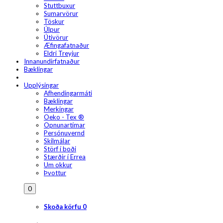
Stuttbuxur
Sumarvörur
Töskur
Úlpur
Útivörur
Æfingafatnaður
Eldri Treyjur
Innanundirfatnaður
Bæklingar
Upplýsingar
Afhendingarmáti
Bæklingar
Merkingar
Oeko - Tex ®
Opnunartímar
Persónuvernd
Skilmálar
Störf í boði
Stærðir í Errea
Um okkur
Þvottur
0
Skoða körfu
0