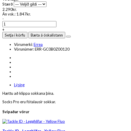
Stærð
2.290kr.
Án vsk.:
1.847kr.
-
+
Setja í körfu
Bæta á óskalistann
Vörumerki:
Errea
Vörunúmer:
ERR-GC0B0Z00120
Lýsing
Hættu að klippa sokkana þína.
Socks Pro eru fótalausir sokkar.
Svipaðar vörur