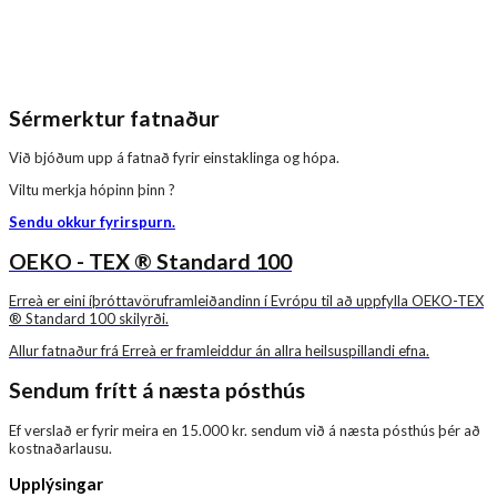
Sérmerktur fatnaður
Við bjóðum upp á fatnað fyrir einstaklinga og hópa.
Viltu merkja hópinn þinn ?
Sendu okkur fyrirspurn.
OEKO - TEX ® Standard 100
Erreà er eini íþróttavöruframleiðandinn í Evrópu til að uppfylla OEKO-TEX
® Standard 100 skilyrði.
Allur fatnaður frá Erreà er framleiddur án allra heilsuspillandi efna.
Sendum frítt á næsta pósthús
Ef verslað er fyrir meira en 15.000 kr. sendum við á næsta pósthús þér að
kostnaðarlausu.
Upplýsingar