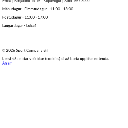
Errea | Bæjarlind 14-16 | Kópavogur | Sími: 567-8900
Mánudagur - Fimmtudagur - 11:00 - 18:00
Föstudagur - 11:00 - 17:00
Laugardagur - Lokað
2026 Sport Company ehf
©
Þessi síða notar vefkökur (cookies) til að bæta upplifun notenda.
Áfram