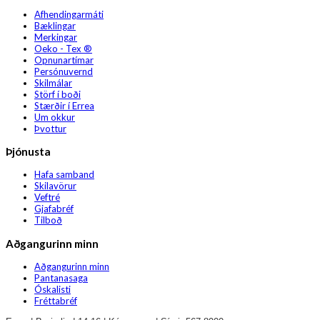
Afhendingarmáti
Bæklingar
Merkingar
Oeko - Tex ®
Opnunartímar
Persónuvernd
Skilmálar
Störf í boði
Stærðir í Errea
Um okkur
Þvottur
Þjónusta
Hafa samband
Skilavörur
Veftré
Gjafabréf
Tilboð
Aðgangurinn minn
Aðgangurinn minn
Pantanasaga
Óskalisti
Fréttabréf