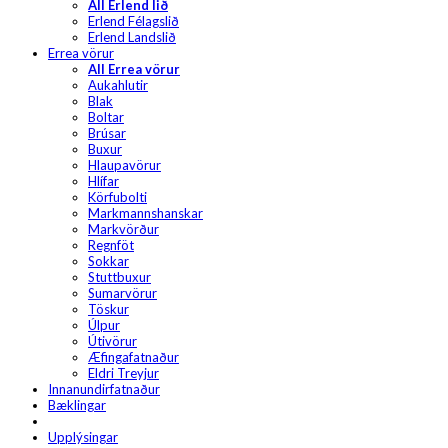
All Erlend lið
Erlend Félagslið
Erlend Landslið
Errea vörur
All Errea vörur
Aukahlutir
Blak
Boltar
Brúsar
Buxur
Hlaupavörur
Hlífar
Körfubolti
Markmannshanskar
Markvörður
Regnföt
Sokkar
Stuttbuxur
Sumarvörur
Töskur
Úlpur
Útivörur
Æfingafatnaður
Eldri Treyjur
Innanundirfatnaður
Bæklingar
Upplýsingar