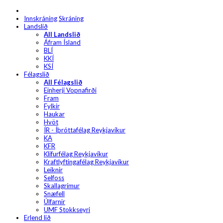
Innskráning
Skráning
Landslið
All Landslið
Áfram Ísland
BLÍ
KKÍ
KSÍ
Félagslið
All Félagslið
Einherji Vopnafirði
Fram
Fylkir
Haukar
Hvöt
ÍR - Íþróttafélag Reykjavíkur
KA
KFR
Klifurfélag Reykjavíkur
Kraftlyftingafélag Reykjavíkur
Leiknir
Selfoss
Skallagrímur
Snæfell
Úlfarnir
UMF Stokkseyri
Erlend lið