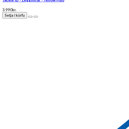
Tackle ID - Legghlífar - Yellow Fluo
3.990kr.
Setja í körfu