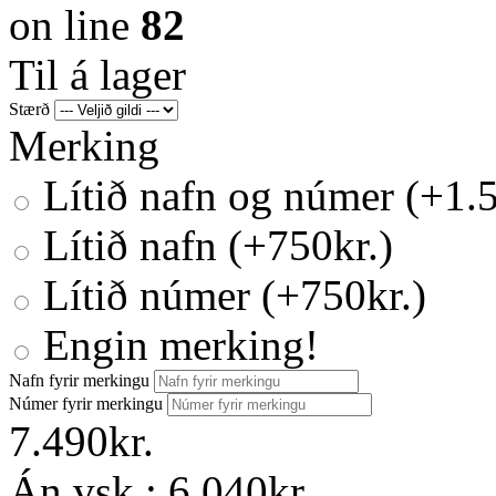
on line
82
Til á lager
Stærð
Merking
Lítið nafn og númer (+1.5
Lítið nafn (+750kr.)
Lítið númer (+750kr.)
Engin merking!
Nafn fyrir merkingu
Númer fyrir merkingu
7.490kr.
Án vsk.:
6.040kr.