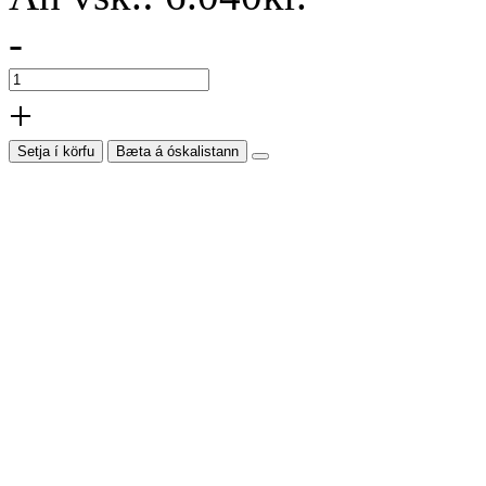
-
+
Setja í körfu
Bæta á óskalistann