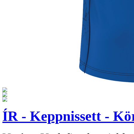
ÍR - Keppnissett - Kö