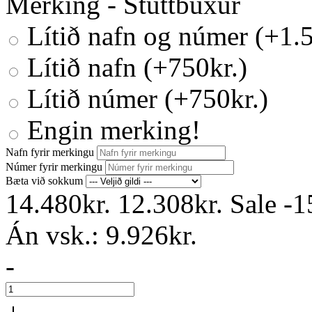
Merking - Stuttbuxur
Lítið nafn og númer (+1.5
Lítið nafn (+750kr.)
Lítið númer (+750kr.)
Engin merking!
Nafn fyrir merkingu
Númer fyrir merkingu
Bæta við sokkum
14.480kr.
12.308kr.
Sale
-
Án vsk.:
9.926kr.
-