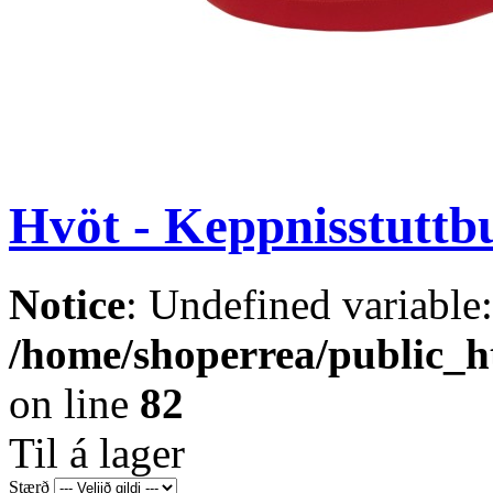
Hvöt - Keppnisstuttb
Notice
: Undefined variable
/home/shoperrea/public_ht
on line
82
Til á lager
Stærð