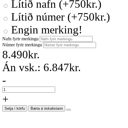
Lítið nafn (+750kr.)
Lítið númer (+750kr.)
Engin merking!
Nafn fyrir merkingu
Númer fyrir merkingu
8.490kr.
Án vsk.:
6.847kr.
-
+
Setja í körfu
Bæta á óskalistann