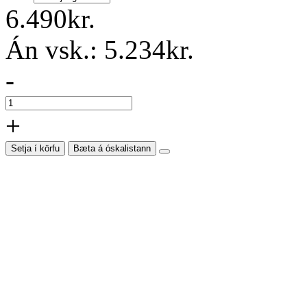
6.490kr.
Án vsk.:
5.234kr.
-
+
Setja í körfu
Bæta á óskalistann