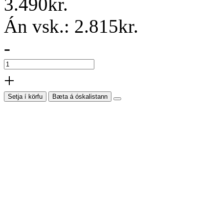
3.490kr.
Án vsk.:
2.815kr.
-
+
Setja í körfu
Bæta á óskalistann