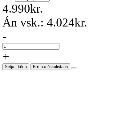
4.990kr.
Án vsk.:
4.024kr.
-
+
Setja í körfu
Bæta á óskalistann