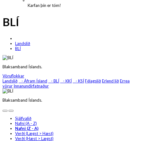
Karfan þín er tóm!
BLÍ
Landslið
BLÍ
Blaksamband Íslands.
Vöruflokkar
Landslið
- Áfram Ísland
- BLÍ
- KKÍ
- KSÍ
Félagslið
Erlend lið
Errea
vörur
Innanundirfatnaður
Blaksamband Íslands.
Sjálfvalið
Nafni (A - Z)
Nafni (Z - A)
Verði (Lægst > Hæst)
Verði (Hæst > Lægst)