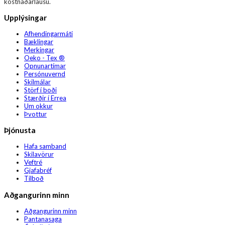
kostnaðarlausu.
Upplýsingar
Afhendingarmáti
Bæklingar
Merkingar
Oeko - Tex ®
Opnunartímar
Persónuvernd
Skilmálar
Störf í boði
Stærðir í Errea
Um okkur
Þvottur
Þjónusta
Hafa samband
Skilavörur
Veftré
Gjafabréf
Tilboð
Aðgangurinn minn
Aðgangurinn minn
Pantanasaga