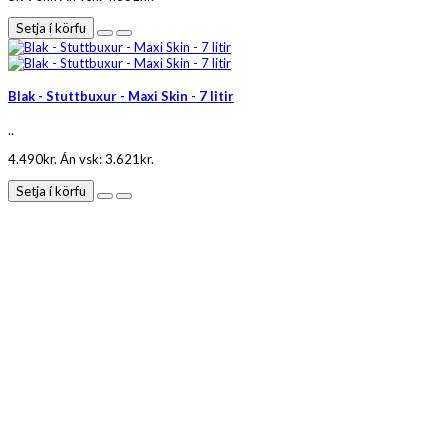
Setja í körfu
Blak - Stuttbuxur - Maxi Skin - 7 litir
..
4.490kr.
Án vsk: 3.621kr.
Setja í körfu