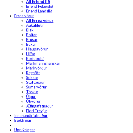
All Erlend lið
Erlend Félagslið
Erlend Landslið
Errea vörur
All Errea vörur
Aukahlutir
Blak
Boltar
Brúsar
Buxur
Hlaupavörur
Hlífar
Körfubolti
Markmannshanskar
Markvörður
Regnföt
Sokkar
Stuttbuxur
Sumarvörur
Töskur
Úlpur
Útivörur
Æfingafatnaður
Eldri Treyjur
Innanundirfatnaður
Bæklingar
Upplýsingar