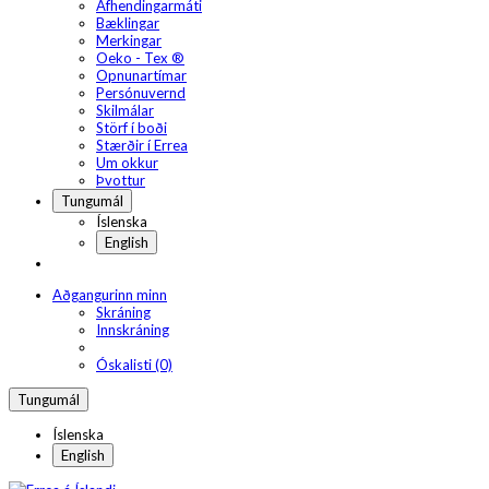
Afhendingarmáti
Bæklingar
Merkingar
Oeko - Tex ®
Opnunartímar
Persónuvernd
Skilmálar
Störf í boði
Stærðir í Errea
Um okkur
Þvottur
Tungumál
Íslenska
English
Aðgangurinn minn
Skráning
Innskráning
Óskalisti (0)
Tungumál
Íslenska
English