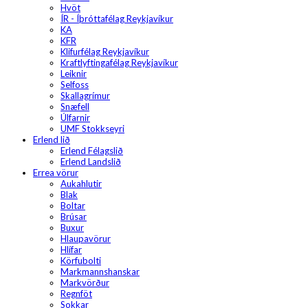
Hvöt
ÍR - Íþróttafélag Reykjavíkur
KA
KFR
Klifurfélag Reykjavíkur
Kraftlyftingafélag Reykjavíkur
Leiknir
Selfoss
Skallagrímur
Snæfell
Úlfarnir
UMF Stokkseyri
Erlend lið
Erlend Félagslið
Erlend Landslið
Errea vörur
Aukahlutir
Blak
Boltar
Brúsar
Buxur
Hlaupavörur
Hlífar
Körfubolti
Markmannshanskar
Markvörður
Regnföt
Sokkar