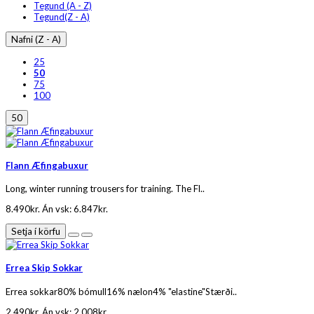
Tegund (A - Z)
Tegund(Z - A)
Nafni (Z - A)
25
50
75
100
50
Flann Æfingabuxur
Long, winter running trousers for training. The Fl..
8.490kr.
Án vsk: 6.847kr.
Setja í körfu
Errea Skip Sokkar
Errea sokkar80% bómull16% nælon4% "elastine"Stærði..
2.490kr.
Án vsk: 2.008kr.