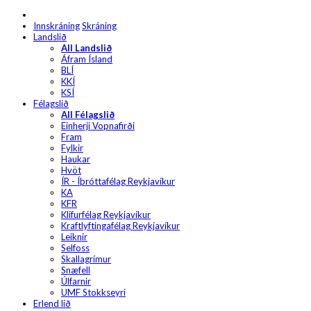
Innskráning
Skráning
Landslið
All Landslið
Áfram Ísland
BLÍ
KKÍ
KSÍ
Félagslið
All Félagslið
Einherji Vopnafirði
Fram
Fylkir
Haukar
Hvöt
ÍR - Íþróttafélag Reykjavíkur
KA
KFR
Klifurfélag Reykjavíkur
Kraftlyftingafélag Reykjavíkur
Leiknir
Selfoss
Skallagrímur
Snæfell
Úlfarnir
UMF Stokkseyri
Erlend lið