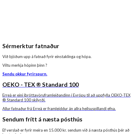
Sérmerktur fatnaður
Við bjóðum upp á fatnað fyrir einstaklinga og hópa.
Viltu merkja hópinn þinn ?
Sendu okkur fyrirspurn.
OEKO - TEX ® Standard 100
Erreà er eini íþróttavöruframleiðandinn í Evrópu til að uppfylla OEKO-TEX
® Standard 100 skilyrði.
Allur fatnaður frá Erreà er framleiddur án allra heilsuspillandi efna.
Sendum frítt á næsta pósthús
Ef verslað er fyrir meira en 15.000 kr. sendum við á næsta pósthús þér að