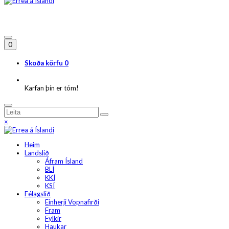
0
Skoða körfu
0
Karfan þín er tóm!
×
Heim
Landslið
Áfram Ísland
BLÍ
KKÍ
KSÍ
Félagslið
Einherji Vopnafirði
Fram
Fylkir
Haukar