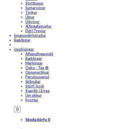
Stuttbuxur
Sumarvörur
Töskur
Úlpur
Útivörur
Æfingafatnaður
Eldri Treyjur
Innanundirfatnaður
Bæklingar
Upplýsingar
Afhendingarmáti
Bæklingar
Merkingar
Oeko - Tex ®
Opnunartímar
Persónuvernd
Skilmálar
Störf í boði
Stærðir í Errea
Um okkur
Þvottur
0
Skoða körfu
0