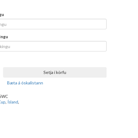
gu
ingu
Setja í körfu
Bæta á óskalistann
ASWC
Cup
,
Ísland
,