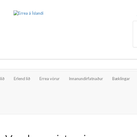
lið
Erlend lið
Errea vörur
Innanundirfatnaður
Bæklingar