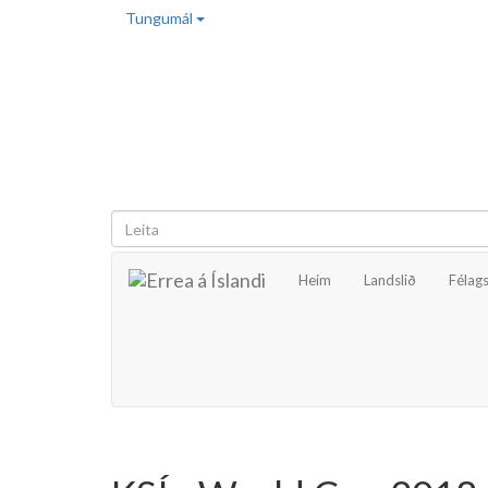
Tungumál
Heim
Landslið
Félags