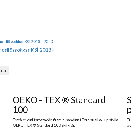
ndsliðssokkar KSÍ 2018 -
körfu
OEKO - TEX ® Standard
S
100
Erreà er eini íþróttavöruframleiðandinn í Evrópu til að uppfylla
Ef
OEKO-TEX ® Standard 100 skilyrði.
pó