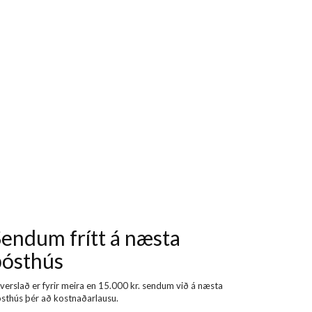
endum frítt á næsta
pósthús
 verslað er fyrir meira en 15.000 kr. sendum við á næsta
sthús þér að kostnaðarlausu.