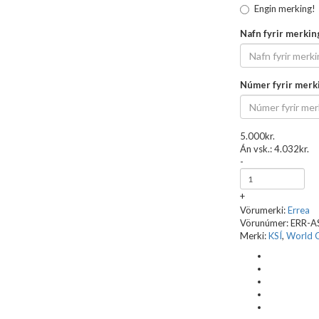
Engin merking!
Nafn fyrir merkin
Númer fyrir merk
5.000kr.
Án vsk.:
4.032kr.
-
+
Vörumerki:
Errea
Vörunúmer:
ERR-
Merki:
KSÍ
,
World 