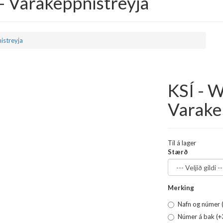
- Varakeppnistreyja
istreyja
KSÍ - 
Varake
Til á lager
Stærð
Merking
Nafn og númer (
Númer á bak (+