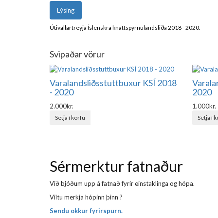
Lýsing
Útivallartreyja Íslenskra knattspyrnulandsliða 2018 - 2020.
Svipaðar vörur
Varalandsliðsstuttbuxur KSÍ 2018
Varala
- 2020
2020
2.000kr.
1.000kr.
Setja í körfu
Setja í 
Sérmerktur fatnaður
Við bjóðum upp á fatnað fyrir einstaklinga og hópa.
Viltu merkja hópinn þinn ?
Sendu okkur fyrirspurn.