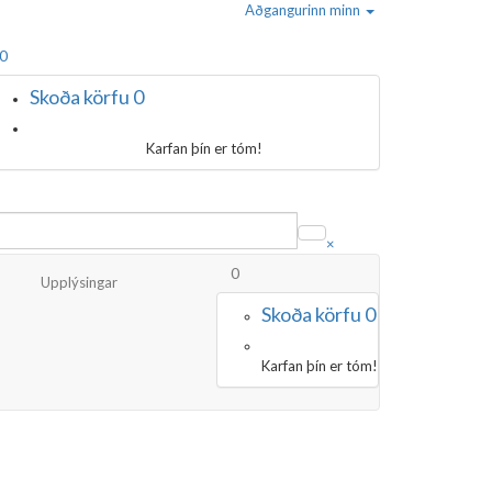
Aðgangurinn minn
0
Skoða körfu
0
Karfan þín er tóm!
×
0
Upplýsingar
Skoða körfu
0
Karfan þín er tóm!