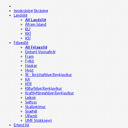
Innskráning
Skráning
Landslið
All Landslið
Áfram Ísland
BLÍ
KKÍ
KSÍ
Félagslið
All Félagslið
Einherji Vopnafirði
Fram
Fylkir
Haukar
Hvöt
ÍR - Íþróttafélag Reykjavíkur
KA
KFR
Klifurfélag Reykjavíkur
Kraftlyftingafélag Reykjavíkur
Leiknir
Selfoss
Skallagrímur
Snæfell
Úlfarnir
UMF Stokkseyri
Erlend lið