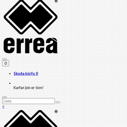
0
Skoða körfu
0
Karfan þín er tóm!
×