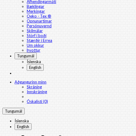
Afhendingarmáti
Bæklingar
Merkingar
Oeko - Tex ®
Opnunartímar
Persónuvernd
Skilmálar
Störf í boði
Stærðir í Errea
Um okkur
Þvottur
Tungumál
Íslenska
English
Aðgangurinn minn
Skráning
Innskráning
Óskalisti (0)
Tungumál
Íslenska
English