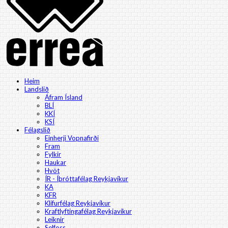
Heim
Landslið
Áfram Ísland
BLÍ
KKÍ
KSÍ
Félagslið
Einherji Vopnafirði
Fram
Fylkir
Haukar
Hvöt
ÍR - Íþróttafélag Reykjavíkur
KA
KFR
Klifurfélag Reykjavíkur
Kraftlyftingafélag Reykjavíkur
Leiknir
Selfoss