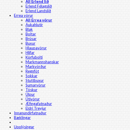
All Erlend lið
Erlend Félagslið
Erlend Landslið
Errea vörur
All Errea vörur
Aukahlutir
Blak
Boltar
Brúsar
Buxur
Hlaupavörur
Hlífar
Körfubolti
Markmannshanskar
Markvörður
Regnföt
Sokkar
Stuttbuxur
Sumarvörur
Töskur
Úlpur
Útivörur
Æfingafatnaður
Eldri Treyjur
Innanundirfatnaður
Bæklingar
Upplýsingar