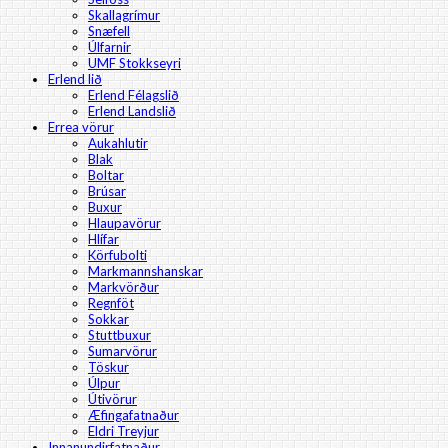
Skallagrímur
Snæfell
Úlfarnir
UMF Stokkseyri
Erlend lið
Erlend Félagslið
Erlend Landslið
Errea vörur
Aukahlutir
Blak
Boltar
Brúsar
Buxur
Hlaupavörur
Hlífar
Körfubolti
Markmannshanskar
Markvörður
Regnföt
Sokkar
Stuttbuxur
Sumarvörur
Töskur
Úlpur
Útivörur
Æfingafatnaður
Eldri Treyjur
Innanundirfatnaður