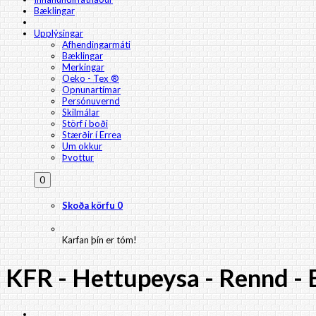
Bæklingar
Upplýsingar
Afhendingarmáti
Bæklingar
Merkingar
Oeko - Tex ®
Opnunartímar
Persónuvernd
Skilmálar
Störf í boði
Stærðir í Errea
Um okkur
Þvottur
0
Skoða körfu
0
Karfan þín er tóm!
KFR - Hettupeysa - Rennd - 