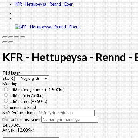
KFR - Hettupeysa - Rennd - Eber
+
KFR - Hettupeysa - Rennd - 
Til á lager
Stærð
Merking
Lítið nafn og númer (+1.500kr.)
Lítið nafn (+750kr.)
Lítið númer (+750kr.)
Engin merking!
Nafn fyrir merkingu
Númer fyrir merkingu
14.990kr.
Án vsk.:
12.089kr.
-