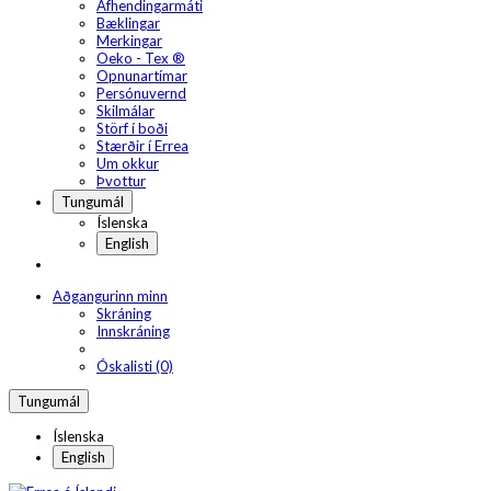
Afhendingarmáti
Bæklingar
Merkingar
Oeko - Tex ®
Opnunartímar
Persónuvernd
Skilmálar
Störf í boði
Stærðir í Errea
Um okkur
Þvottur
Tungumál
Íslenska
English
Aðgangurinn minn
Skráning
Innskráning
Óskalisti (0)
Tungumál
Íslenska
English