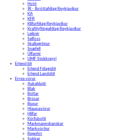
Hvöt
ÍR - Íþróttafélag Reykjavíkur
KA
KFR
Klifurfélag Reykjavíkur
Kraftlyftingafélag Reykjavíkur
Leiknir
Selfoss
Skallagrímur
Snæfell
Úlfarnir
UMF Stokkseyri
Erlend lið
Erlend Félagslið
Erlend Landslið
Errea vörur
Aukahlutir
Blak
Boltar
Brúsar
Buxur
Hlaupavörur
Hlífar
Körfubolti
Markmannshanskar
Markvörður
Regnföt
Sokkar