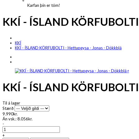
Karfan þín er tóm!
KKÍ - ÍSLAND KÖRFUBOLTI -
KKÍ
KKÍ - ÍSLAND KÖRFUBOLTI - Hettupeysa - Jonas - Dökkblá
+
KKÍ - ÍSLAND KÖRFUBOLTI -
Til á lager
Stærð
9.990kr.
Án vsk.:
8.056kr.
-
+