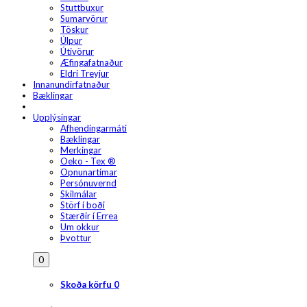
Stuttbuxur
Sumarvörur
Töskur
Úlpur
Útivörur
Æfingafatnaður
Eldri Treyjur
Innanundirfatnaður
Bæklingar
Upplýsingar
Afhendingarmáti
Bæklingar
Merkingar
Oeko - Tex ®
Opnunartímar
Persónuvernd
Skilmálar
Störf í boði
Stærðir í Errea
Um okkur
Þvottur
0
Skoða körfu
0