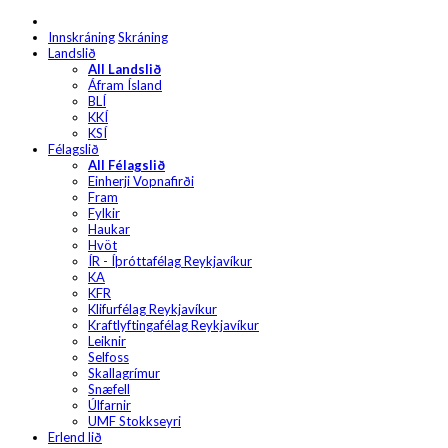
Innskráning
Skráning
Landslið
All Landslið
Áfram Ísland
BLÍ
KKÍ
KSÍ
Félagslið
All Félagslið
Einherji Vopnafirði
Fram
Fylkir
Haukar
Hvöt
ÍR - Íþróttafélag Reykjavíkur
KA
KFR
Klifurfélag Reykjavíkur
Kraftlyftingafélag Reykjavíkur
Leiknir
Selfoss
Skallagrímur
Snæfell
Úlfarnir
UMF Stokkseyri
Erlend lið