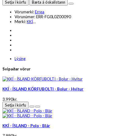
Setja í körfu
Bæta á óskalistann
Vörumerki:
Errea
Vörunúmer:
ERR-FG0L0Z00090
Merki:
KKÍ
,
,
Lýsing
Svipaðar vörur
KKÍ - ÍSLAND KÖRFUBOLTI - Bolur - Hvítur
3.990kr.
Setja í körfu
KKÍ - ÍSLAND - Polo - Blár
7.990kr.