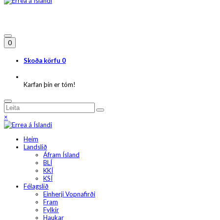
0
Skoða körfu
0
Karfan þín er tóm!
×
Heim
Landslið
Áfram Ísland
BLÍ
KKÍ
KSÍ
Félagslið
Einherji Vopnafirði
Fram
Fylkir
Haukar