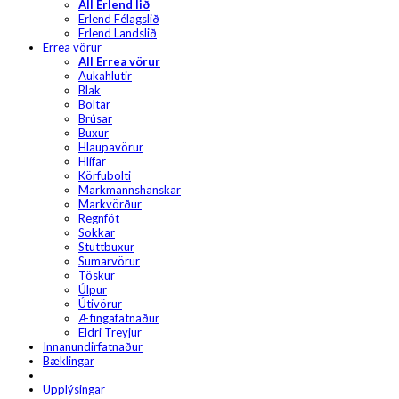
All Erlend lið
Erlend Félagslið
Erlend Landslið
Errea vörur
All Errea vörur
Aukahlutir
Blak
Boltar
Brúsar
Buxur
Hlaupavörur
Hlífar
Körfubolti
Markmannshanskar
Markvörður
Regnföt
Sokkar
Stuttbuxur
Sumarvörur
Töskur
Úlpur
Útivörur
Æfingafatnaður
Eldri Treyjur
Innanundirfatnaður
Bæklingar
Upplýsingar