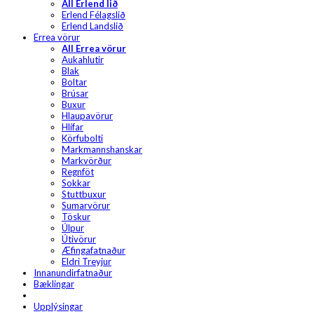
All Erlend lið
Erlend Félagslið
Erlend Landslið
Errea vörur
All Errea vörur
Aukahlutir
Blak
Boltar
Brúsar
Buxur
Hlaupavörur
Hlífar
Körfubolti
Markmannshanskar
Markvörður
Regnföt
Sokkar
Stuttbuxur
Sumarvörur
Töskur
Úlpur
Útivörur
Æfingafatnaður
Eldri Treyjur
Innanundirfatnaður
Bæklingar
Upplýsingar