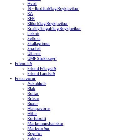
Hvöt
ÍR - Íþróttafélag Reykjavíkur
KA
KFR
Klifurfélag Reykjavíkur
Kraftlyftingafélag Reykjavíkur
Leiknir
Selfoss
Skallagrímur
Snæfell
Úlfarnir
UMF Stokkseyri
Erlend lið
Erlend Félagslið
Erlend Landslið
Errea vörur
Aukahlutir
Blak
Boltar
Brúsar
Buxur
Hlaupavörur
Hlífar
Körfubolti
Markmannshanskar
Markvörður
Regnföt
Sokkar