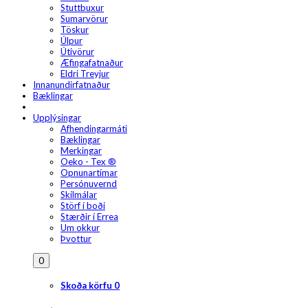
Stuttbuxur
Sumarvörur
Töskur
Úlpur
Útivörur
Æfingafatnaður
Eldri Treyjur
Innanundirfatnaður
Bæklingar
Upplýsingar
Afhendingarmáti
Bæklingar
Merkingar
Oeko - Tex ®
Opnunartímar
Persónuvernd
Skilmálar
Störf í boði
Stærðir í Errea
Um okkur
Þvottur
0
Skoða körfu
0