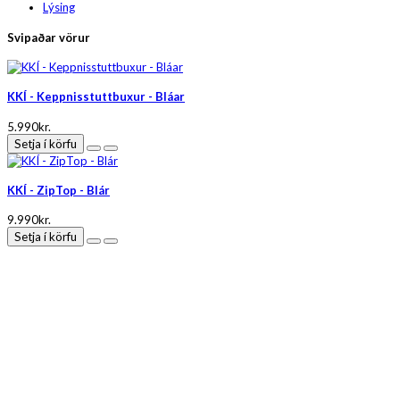
Lýsing
Svipaðar vörur
KKÍ - Keppnisstuttbuxur - Bláar
5.990kr.
Setja í körfu
KKÍ - ZipTop - Blár
9.990kr.
Setja í körfu