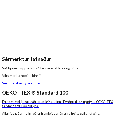
Sérmerktur fatnaður
Við bjóðum upp á fatnað fyrir einstaklinga og hópa.
Viltu merkja hópinn þinn ?
Sendu okkur fyrirspurn.
OEKO - TEX ® Standard 100
Erreà er eini íþróttavöruframleiðandinn í Evrópu til að uppfylla OEKO-TEX
® Standard 100 skilyrði.
Allur fatnaður frá Erreà er framleiddur án allra heilsuspillandi efna.