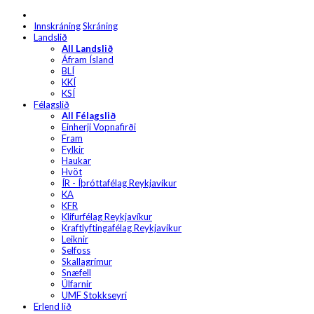
Innskráning
Skráning
Landslið
All Landslið
Áfram Ísland
BLÍ
KKÍ
KSÍ
Félagslið
All Félagslið
Einherji Vopnafirði
Fram
Fylkir
Haukar
Hvöt
ÍR - Íþróttafélag Reykjavíkur
KA
KFR
Klifurfélag Reykjavíkur
Kraftlyftingafélag Reykjavíkur
Leiknir
Selfoss
Skallagrímur
Snæfell
Úlfarnir
UMF Stokkseyri
Erlend lið