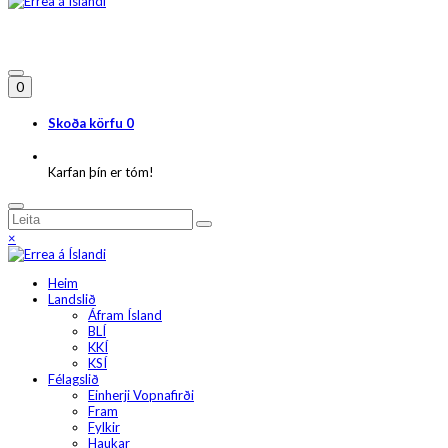
0
Skoða körfu
0
Karfan þín er tóm!
×
Heim
Landslið
Áfram Ísland
BLÍ
KKÍ
KSÍ
Félagslið
Einherji Vopnafirði
Fram
Fylkir
Haukar