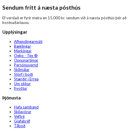
Sendum frítt á næsta pósthús
Ef verslað er fyrir meira en 15.000 kr. sendum við á næsta pósthús þér að
kostnaðarlausu.
Upplýsingar
Afhendingarmáti
Bæklingar
Merkingar
Oeko - Tex ®
Opnunartímar
Persónuvernd
Skilmálar
Störf í boði
Stærðir í Errea
Um okkur
Þvottur
Þjónusta
Hafa samband
Skilavörur
Veftré
Gjafabréf
Tilboð