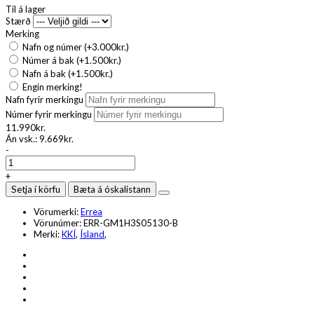
Til á lager
Stærð
Merking
Nafn og númer (+3.000kr.)
Númer á bak (+1.500kr.)
Nafn á bak (+1.500kr.)
Engin merking!
Nafn fyrir merkingu
Númer fyrir merkingu
11.990kr.
Án vsk.:
9.669kr.
-
+
Setja í körfu
Bæta á óskalistann
Vörumerki:
Errea
Vörunúmer:
ERR-GM1H3S05130-B
Merki:
KKÍ
,
Ísland
,