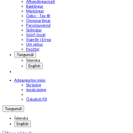
Afhendingarmáti
Bæklingar
Merkingar
Oeko - Tex ®
Opnunartímar
Persónuvernd
Skilmálar
Störf í boði
Stærðir í Errea
Um okkur
Þvottur
Tungumál
Íslenska
English
Aðgangurinn minn
Skráning
Innskráning
Óskalisti (0)
Tungumál
Íslenska
English