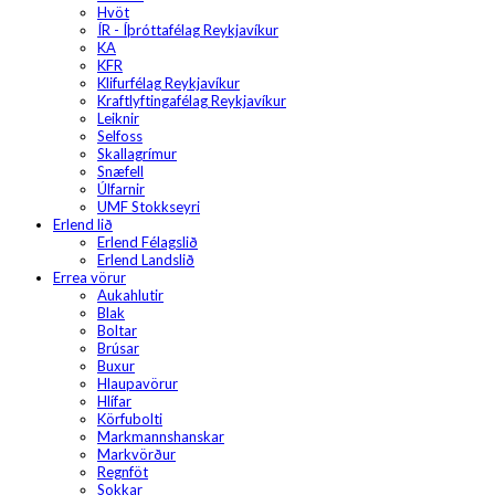
Hvöt
ÍR - Íþróttafélag Reykjavíkur
KA
KFR
Klifurfélag Reykjavíkur
Kraftlyftingafélag Reykjavíkur
Leiknir
Selfoss
Skallagrímur
Snæfell
Úlfarnir
UMF Stokkseyri
Erlend lið
Erlend Félagslið
Erlend Landslið
Errea vörur
Aukahlutir
Blak
Boltar
Brúsar
Buxur
Hlaupavörur
Hlífar
Körfubolti
Markmannshanskar
Markvörður
Regnföt
Sokkar