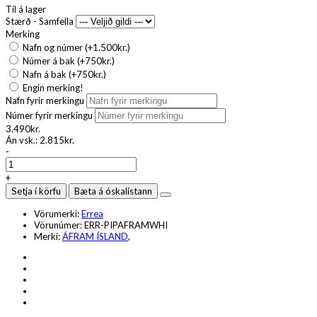
Til á lager
Stærð - Samfella
Merking
Nafn og númer (+1.500kr.)
Númer á bak (+750kr.)
Nafn á bak (+750kr.)
Engin merking!
Nafn fyrir merkingu
Númer fyrir merkingu
3.490kr.
Án vsk.:
2.815kr.
-
+
Setja í körfu
Bæta á óskalistann
Vörumerki:
Errea
Vörunúmer:
ERR-PIPAFRAMWHI
Merki:
ÁFRAM ÍSLAND
,