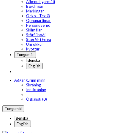
Afhendingarmáti
Bæklingar
Merkingar
Oeko - Tex ®
Opnunartímar
Persónuvernd
Skilmálar
Störf í boði
Stærðir í Errea
Um okkur
Þvottur
Tungumál
Íslenska
English
Aðgangurinn minn
Skráning
Innskráning
Óskalisti (0)
Tungumál
Íslenska
English