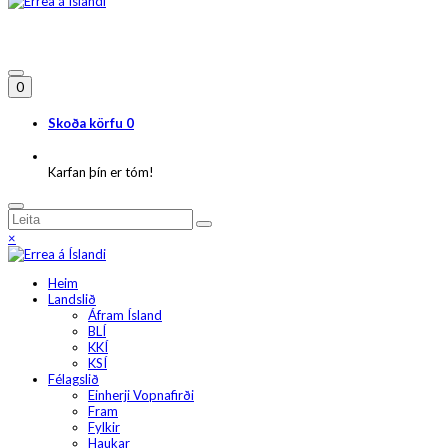
0
Skoða körfu
0
Karfan þín er tóm!
×
Heim
Landslið
Áfram Ísland
BLÍ
KKÍ
KSÍ
Félagslið
Einherji Vopnafirði
Fram
Fylkir
Haukar