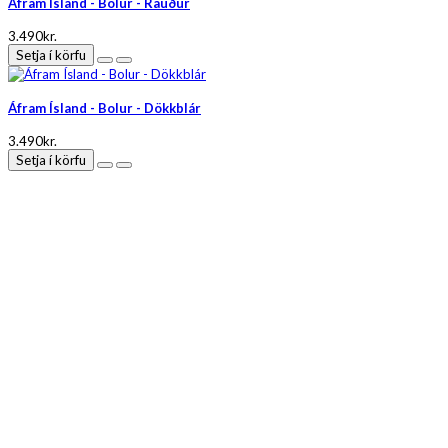
Áfram Ísland - Bolur - Rauður
3.490kr.
Setja í körfu
Áfram Ísland - Bolur - Dökkblár
3.490kr.
Setja í körfu