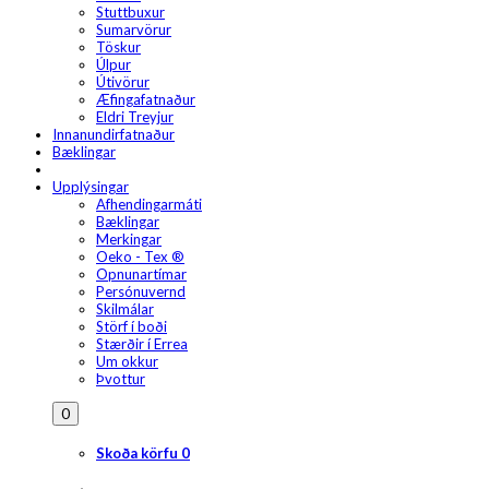
Stuttbuxur
Sumarvörur
Töskur
Úlpur
Útivörur
Æfingafatnaður
Eldri Treyjur
Innanundirfatnaður
Bæklingar
Upplýsingar
Afhendingarmáti
Bæklingar
Merkingar
Oeko - Tex ®
Opnunartímar
Persónuvernd
Skilmálar
Störf í boði
Stærðir í Errea
Um okkur
Þvottur
0
Skoða körfu
0