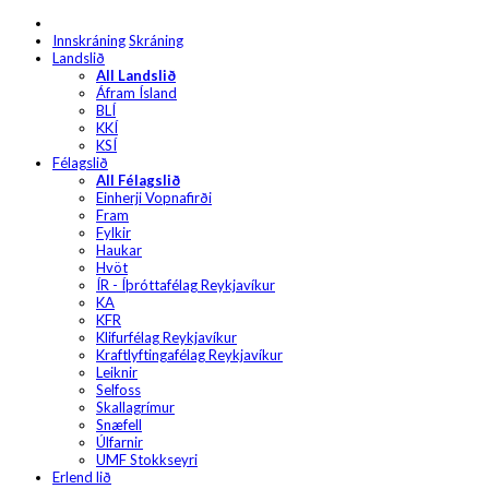
Innskráning
Skráning
Landslið
All Landslið
Áfram Ísland
BLÍ
KKÍ
KSÍ
Félagslið
All Félagslið
Einherji Vopnafirði
Fram
Fylkir
Haukar
Hvöt
ÍR - Íþróttafélag Reykjavíkur
KA
KFR
Klifurfélag Reykjavíkur
Kraftlyftingafélag Reykjavíkur
Leiknir
Selfoss
Skallagrímur
Snæfell
Úlfarnir
UMF Stokkseyri
Erlend lið