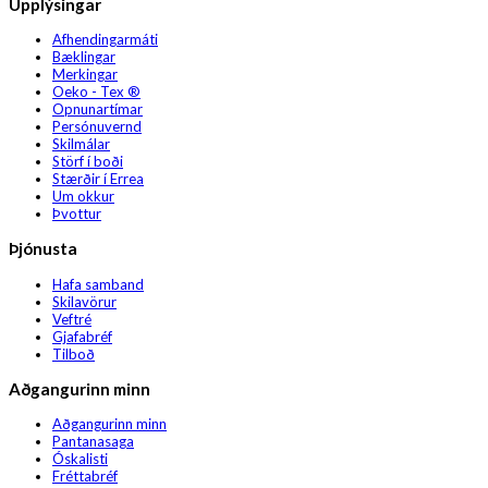
Upplýsingar
Afhendingarmáti
Bæklingar
Merkingar
Oeko - Tex ®
Opnunartímar
Persónuvernd
Skilmálar
Störf í boði
Stærðir í Errea
Um okkur
Þvottur
Þjónusta
Hafa samband
Skilavörur
Veftré
Gjafabréf
Tilboð
Aðgangurinn minn
Aðgangurinn minn
Pantanasaga
Óskalisti
Fréttabréf