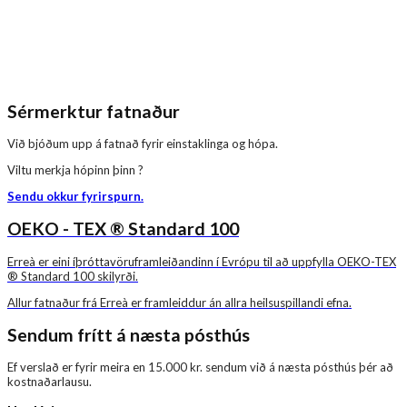
Sérmerktur fatnaður
Við bjóðum upp á fatnað fyrir einstaklinga og hópa.
Viltu merkja hópinn þinn ?
Sendu okkur fyrirspurn.
OEKO - TEX ® Standard 100
Erreà er eini íþróttavöruframleiðandinn í Evrópu til að uppfylla OEKO-TEX
® Standard 100 skilyrði.
Allur fatnaður frá Erreà er framleiddur án allra heilsuspillandi efna.
Sendum frítt á næsta pósthús
Ef verslað er fyrir meira en 15.000 kr. sendum við á næsta pósthús þér að
kostnaðarlausu.