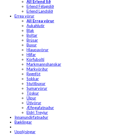
All Erlend lið
Erlend Félagslið
Erlend Landslið
Errea vörur
All Errea vörur
Aukahlutir
Blak
Boltar
Brúsar
Buxur
Hlaupavörur
Hlífar
Körfubolti
Markmannshanskar
Markvörður
Regnföt
Sokkar
Stuttbuxur
Sumarvörur
Töskur
Úlpur
Útivörur
Æfingafatnaður
Eldri Treyjur
Innanundirfatnaður
Bæklingar
Upplýsingar