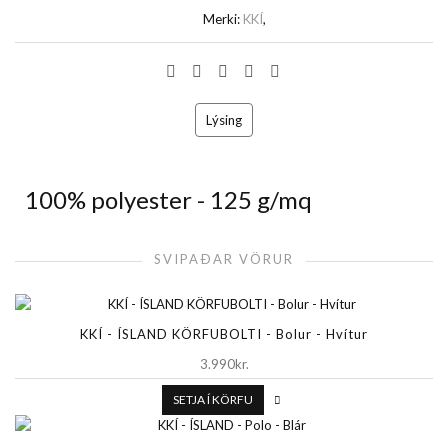
Merki:
KKÍ
,
Lýsing
100% polyester - 125 g/mq
SVIPAÐAR VÖRUR
KKÍ - ÍSLAND KÖRFUBOLTI - Bolur - Hvítur
3.990kr.
SETJA Í KÖRFU