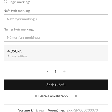
Engin merking!
Nafn fyrir merkingu
Númer fyrir merkingu
4.990kr.
Án vsk.:
4.024kr.
-
+
Setja í körfu
Bæta á óskalistann
Vörumerki:
Errea
Vörunúmer:
ERR-GM0C0C00070