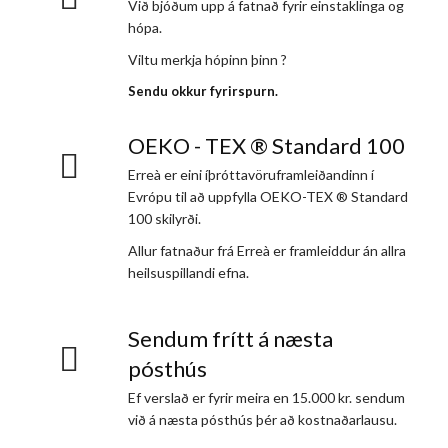
Við bjóðum upp á fatnað fyrir einstaklinga og
hópa.
Viltu merkja hópinn þinn ?
Sendu okkur fyrirspurn.
OEKO - TEX ® Standard 100
Erreà er eini íþróttavöruframleiðandinn í
Evrópu til að uppfylla OEKO-TEX ® Standard
100 skilyrði.
Allur fatnaður frá Erreà er framleiddur án allra
heilsuspillandi efna.
Sendum frítt á næsta
pósthús
Ef verslað er fyrir meira en 15.000 kr. sendum
við á næsta pósthús þér að kostnaðarlausu.