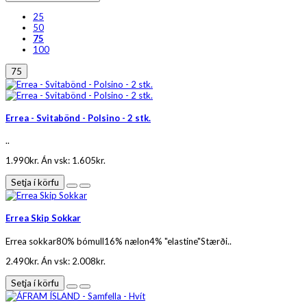
25
50
75
100
75
Errea - Svitabönd - Polsino - 2 stk.
..
1.990kr.
Án vsk: 1.605kr.
Setja í körfu
Errea Skip Sokkar
Errea sokkar80% bómull16% nælon4% "elastine"Stærði..
2.490kr.
Án vsk: 2.008kr.
Setja í körfu