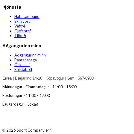
Þjónusta
Hafa samband
Skilavörur
Veftré
Gjafabréf
Tilboð
Aðgangurinn minn
Aðgangurinn minn
Pantanasaga
Óskalisti
Fréttabréf
Errea | Bæjarlind 14-16 | Kópavogur | Sími: 567-8900
Mánudagur - Fimmtudagur - 11:00 - 18:00
Föstudagur - 11:00 - 17:00
Laugardagur - Lokað
2026 Sport Company ehf
©