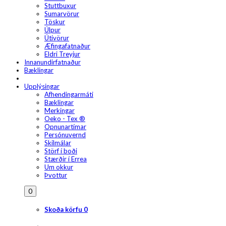
Stuttbuxur
Sumarvörur
Töskur
Úlpur
Útivörur
Æfingafatnaður
Eldri Treyjur
Innanundirfatnaður
Bæklingar
Upplýsingar
Afhendingarmáti
Bæklingar
Merkingar
Oeko - Tex ®
Opnunartímar
Persónuvernd
Skilmálar
Störf í boði
Stærðir í Errea
Um okkur
Þvottur
0
Skoða körfu
0