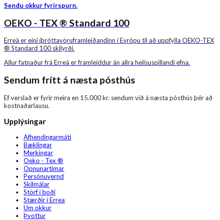
Sendu okkur fyrirspurn.
OEKO - TEX ® Standard 100
Erreà er eini íþróttavöruframleiðandinn í Evrópu til að uppfylla OEKO-TEX
® Standard 100 skilyrði.
Allur fatnaður frá Erreà er framleiddur án allra heilsuspillandi efna.
Sendum frítt á næsta pósthús
Ef verslað er fyrir meira en 15.000 kr. sendum við á næsta pósthús þér að
kostnaðarlausu.
Upplýsingar
Afhendingarmáti
Bæklingar
Merkingar
Oeko - Tex ®
Opnunartímar
Persónuvernd
Skilmálar
Störf í boði
Stærðir í Errea
Um okkur
Þvottur