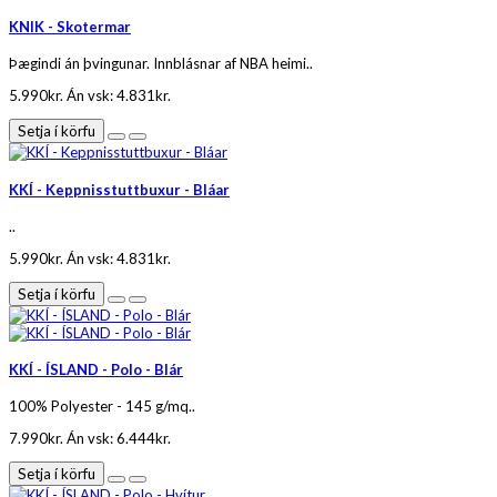
KNIK - Skotermar
Þægindi án þvingunar. Innblásnar af NBA heimi..
5.990kr.
Án vsk: 4.831kr.
Setja í körfu
KKÍ - Keppnisstuttbuxur - Bláar
..
5.990kr.
Án vsk: 4.831kr.
Setja í körfu
KKÍ - ÍSLAND - Polo - Blár
100% Polyester - 145 g/mq..
7.990kr.
Án vsk: 6.444kr.
Setja í körfu