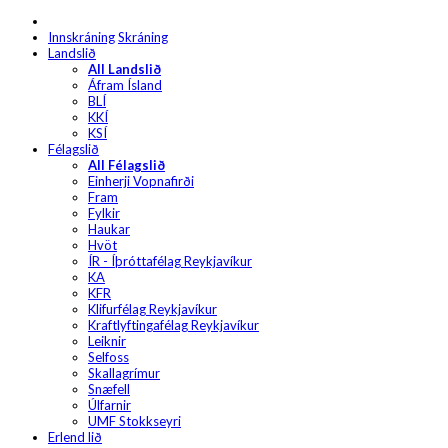
Innskráning
Skráning
Landslið
All Landslið
Áfram Ísland
BLÍ
KKÍ
KSÍ
Félagslið
All Félagslið
Einherji Vopnafirði
Fram
Fylkir
Haukar
Hvöt
ÍR - Íþróttafélag Reykjavíkur
KA
KFR
Klifurfélag Reykjavíkur
Kraftlyftingafélag Reykjavíkur
Leiknir
Selfoss
Skallagrímur
Snæfell
Úlfarnir
UMF Stokkseyri
Erlend lið