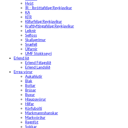
Hvöt
ÍR - Íþróttafélag Reykjavíkur
KA
KFR
Klifurfélag Reykjavíkur
Kraftlyftingafélag Reykjavíkur
Leiknir
Selfoss
Skallagrímur
Snæfell
Úlfarnir
UMF Stokkseyri
Erlend lið
Erlend Félagslið
Erlend Landslið
Errea vörur
Aukahlutir
Blak
Boltar
Brúsar
Buxur
Hlaupavörur
Hlífar
Körfubolti
Markmannshanskar
Markvörður
Regnföt
Sokkar