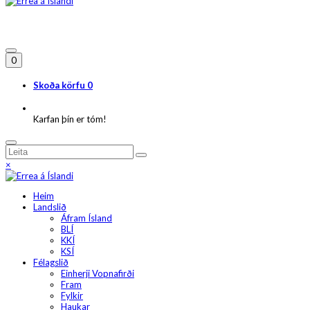
0
Skoða körfu
0
Karfan þín er tóm!
×
Heim
Landslið
Áfram Ísland
BLÍ
KKÍ
KSÍ
Félagslið
Einherji Vopnafirði
Fram
Fylkir
Haukar