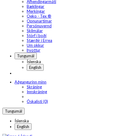
Afhendingarmáti
Bæklingar
Merkingar
Oeko - Tex ®
Opnunartímar
Persónuvernd
Skilmálar
Störf í boði
Stærðir í Errea
Um okkur
Þvottur
Tungumál
Íslenska
English
Aðgangurinn minn
Skráning
Innskráning
Óskalisti (0)
Tungumál
Íslenska
English