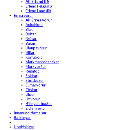
All Erlend lið
Erlend Félagslið
Erlend Landslið
Errea vörur
All Errea vörur
Aukahlutir
Blak
Boltar
Brúsar
Buxur
Hlaupavörur
Hlífar
Körfubolti
Markmannshanskar
Markvörður
Regnföt
Sokkar
Stuttbuxur
Sumarvörur
Töskur
Úlpur
Útivörur
Æfingafatnaður
Eldri Treyjur
Innanundirfatnaður
Bæklingar
Upplýsingar