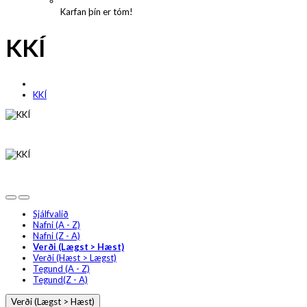
Karfan þín er tóm!
KKÍ
KKÍ
Sjálfvalið
Nafni (A - Z)
Nafni (Z - A)
Verði (Lægst > Hæst)
Verði (Hæst > Lægst)
Tegund (A - Z)
Tegund(Z - A)
Verði (Lægst > Hæst)