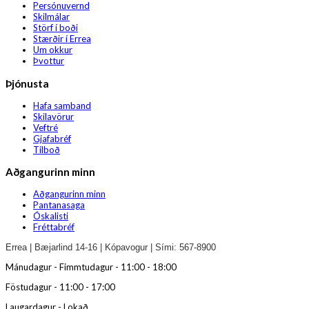
Persónuvernd
Skilmálar
Störf í boði
Stærðir í Errea
Um okkur
Þvottur
Þjónusta
Hafa samband
Skilavörur
Veftré
Gjafabréf
Tilboð
Aðgangurinn minn
Aðgangurinn minn
Pantanasaga
Óskalisti
Fréttabréf
Errea | Bæjarlind 14-16 | Kópavogur | Sími: 567-8900
Mánudagur - Fimmtudagur - 11:00 - 18:00
Föstudagur - 11:00 - 17:00
Laugardagur - Lokað