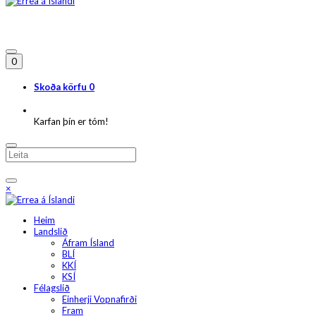
0
Skoða körfu
0
Karfan þín er tóm!
×
Heim
Landslið
Áfram Ísland
BLÍ
KKÍ
KSÍ
Félagslið
Einherji Vopnafirði
Fram