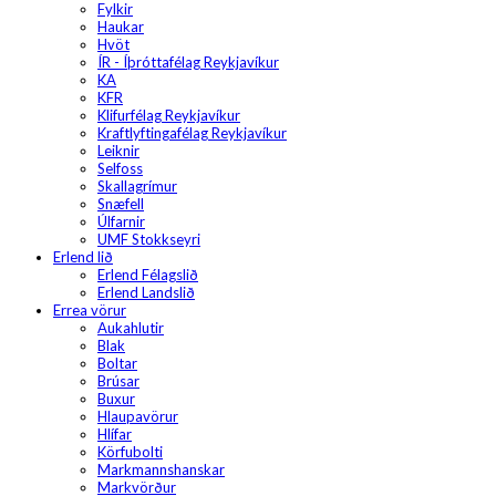
Fylkir
Haukar
Hvöt
ÍR - Íþróttafélag Reykjavíkur
KA
KFR
Klifurfélag Reykjavíkur
Kraftlyftingafélag Reykjavíkur
Leiknir
Selfoss
Skallagrímur
Snæfell
Úlfarnir
UMF Stokkseyri
Erlend lið
Erlend Félagslið
Erlend Landslið
Errea vörur
Aukahlutir
Blak
Boltar
Brúsar
Buxur
Hlaupavörur
Hlífar
Körfubolti
Markmannshanskar
Markvörður