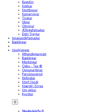
Regnföt
Sokkar
Stuttbuxur
Sumarvörur
Töskur
Úlpur
Útivörur
Æfingafatnaður
Eldri Treyjur
Innanundirfatnaður
Bæklingar
Upplýsingar
Afhendingarmáti
Bæklingar
Merkingar
Oeko - Tex ®
Opnunartímar
Persónuvernd
Skilmálar
Störf í boði
Stærðir í Errea
Um okkur
Þvottur
0
Skoða körfu
0