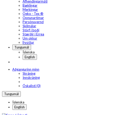
Afhendingarmáti
Bæklingar
Merkingar
Oeko - Tex ®
Opnunartímar
Persónuvernd
Skilmálar
Störf í boði
Stærðir í Errea
Um okkur
Þvottur
Tungumál
Íslenska
English
Aðgangurinn minn
Skráning
Innskráning
Óskalisti (0)
Tungumál
Íslenska
English