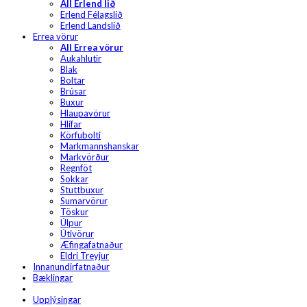
All Erlend lið
Erlend Félagslið
Erlend Landslið
Errea vörur
All Errea vörur
Aukahlutir
Blak
Boltar
Brúsar
Buxur
Hlaupavörur
Hlífar
Körfubolti
Markmannshanskar
Markvörður
Regnföt
Sokkar
Stuttbuxur
Sumarvörur
Töskur
Úlpur
Útivörur
Æfingafatnaður
Eldri Treyjur
Innanundirfatnaður
Bæklingar
Upplýsingar