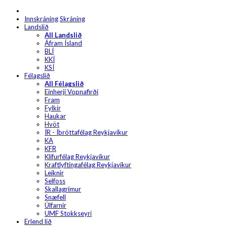
Innskráning
Skráning
Landslið
All Landslið
Áfram Ísland
BLÍ
KKÍ
KSÍ
Félagslið
All Félagslið
Einherji Vopnafirði
Fram
Fylkir
Haukar
Hvöt
ÍR - Íþróttafélag Reykjavíkur
KA
KFR
Klifurfélag Reykjavíkur
Kraftlyftingafélag Reykjavíkur
Leiknir
Selfoss
Skallagrímur
Snæfell
Úlfarnir
UMF Stokkseyri
Erlend lið