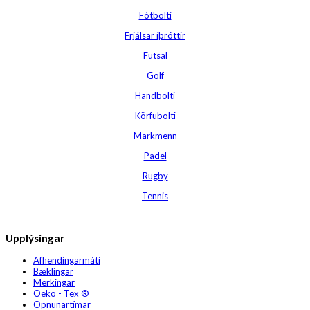
Fótbolti
Frjálsar íþróttir
Futsal
Golf
Handbolti
Körfubolti
Markmenn
Padel
Rugby
Tennis
Upplýsingar
Afhendingarmáti
Bæklingar
Merkingar
Oeko - Tex ®
Opnunartímar