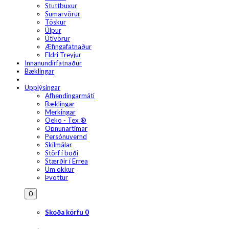
Stuttbuxur
Sumarvörur
Töskur
Úlpur
Útivörur
Æfingafatnaður
Eldri Treyjur
Innanundirfatnaður
Bæklingar
Upplýsingar
Afhendingarmáti
Bæklingar
Merkingar
Oeko - Tex ®
Opnunartímar
Persónuvernd
Skilmálar
Störf í boði
Stærðir í Errea
Um okkur
Þvottur
0
Skoða körfu
0