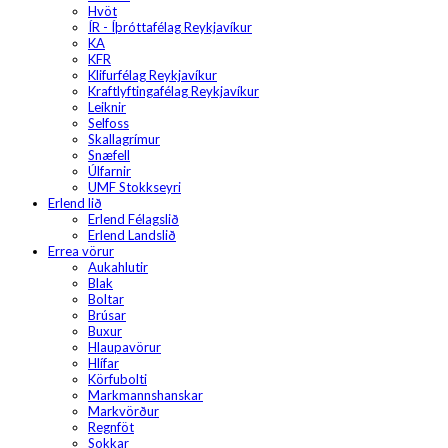
Hvöt
ÍR - Íþróttafélag Reykjavíkur
KA
KFR
Klifurfélag Reykjavíkur
Kraftlyftingafélag Reykjavíkur
Leiknir
Selfoss
Skallagrímur
Snæfell
Úlfarnir
UMF Stokkseyri
Erlend lið
Erlend Félagslið
Erlend Landslið
Errea vörur
Aukahlutir
Blak
Boltar
Brúsar
Buxur
Hlaupavörur
Hlífar
Körfubolti
Markmannshanskar
Markvörður
Regnföt
Sokkar