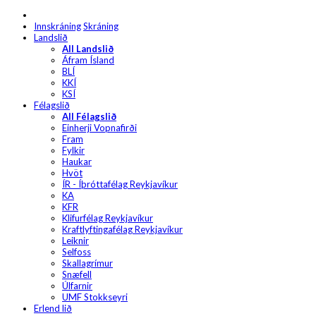
Innskráning
Skráning
Landslið
All Landslið
Áfram Ísland
BLÍ
KKÍ
KSÍ
Félagslið
All Félagslið
Einherji Vopnafirði
Fram
Fylkir
Haukar
Hvöt
ÍR - Íþróttafélag Reykjavíkur
KA
KFR
Klifurfélag Reykjavíkur
Kraftlyftingafélag Reykjavíkur
Leiknir
Selfoss
Skallagrímur
Snæfell
Úlfarnir
UMF Stokkseyri
Erlend lið