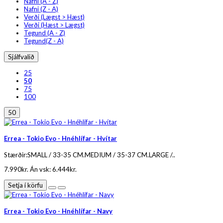
Nafni (A - Z)
Nafni (Z - A)
Verði (Lægst > Hæst)
Verði (Hæst > Lægst)
Tegund (A - Z)
Tegund(Z - A)
Sjálfvalið
25
50
75
100
50
Errea - Tokio Evo - Hnéhlífar - Hvítar
Stærðir:SMALL / 33-35 CM.MEDIUM / 35-37 CM.LARGE /..
7.990kr.
Án vsk: 6.444kr.
Setja í körfu
Errea - Tokio Evo - Hnéhlífar - Navy