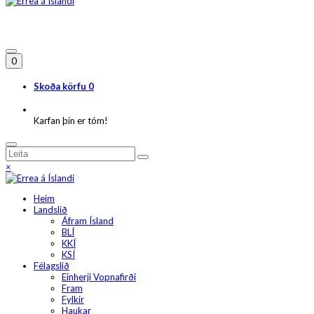
0
Skoða körfu
0
Karfan þín er tóm!
×
Heim
Landslið
Áfram Ísland
BLÍ
KKÍ
KSÍ
Félagslið
Einherji Vopnafirði
Fram
Fylkir
Haukar