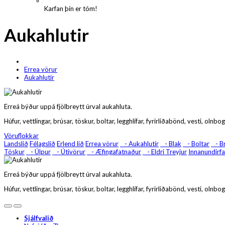
Karfan þín er tóm!
Aukahlutir
Errea vörur
Aukahlutir
Erreá býður uppá fjölbreytt úrval aukahluta.
Húfur, vettlingar, brúsar, töskur, boltar, legghlífar, fyrirliðabönd, vesti, olnbog
Vöruflokkar
Landslið
Félagslið
Erlend lið
Errea vörur
- Aukahlutir
- Blak
- Boltar
- Br
Töskur
- Úlpur
- Útivörur
- Æfingafatnaður
- Eldri Treyjur
Innanundirf
Erreá býður uppá fjölbreytt úrval aukahluta.
Húfur, vettlingar, brúsar, töskur, boltar, legghlífar, fyrirliðabönd, vesti, olnbog
Sjálfvalið