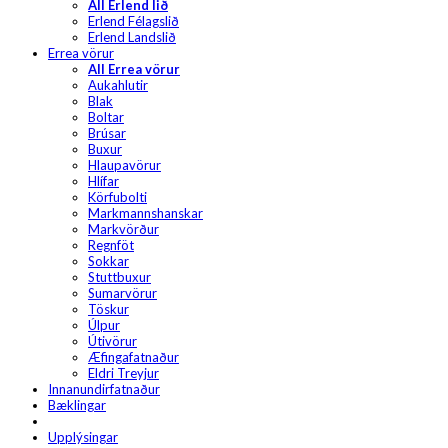
All Erlend lið
Erlend Félagslið
Erlend Landslið
Errea vörur
All Errea vörur
Aukahlutir
Blak
Boltar
Brúsar
Buxur
Hlaupavörur
Hlífar
Körfubolti
Markmannshanskar
Markvörður
Regnföt
Sokkar
Stuttbuxur
Sumarvörur
Töskur
Úlpur
Útivörur
Æfingafatnaður
Eldri Treyjur
Innanundirfatnaður
Bæklingar
Upplýsingar