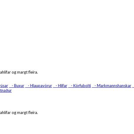
ahlífar og margt fleira.
úsar
- Buxur
- Hlaupavörur
- Hlífar
- Körfubolti
- Markmannshanskar
atnaður
ahlífar og margt fleira.