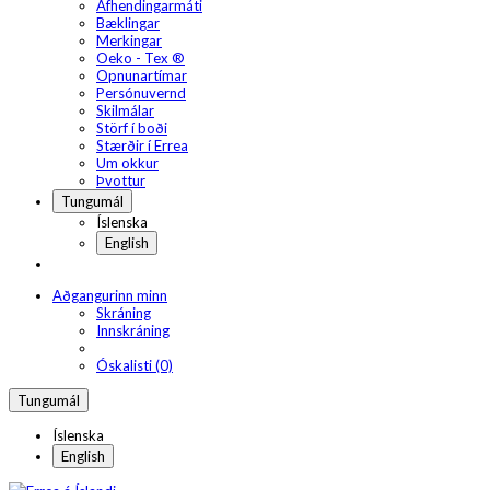
Afhendingarmáti
Bæklingar
Merkingar
Oeko - Tex ®
Opnunartímar
Persónuvernd
Skilmálar
Störf í boði
Stærðir í Errea
Um okkur
Þvottur
Tungumál
Íslenska
English
Aðgangurinn minn
Skráning
Innskráning
Óskalisti (0)
Tungumál
Íslenska
English