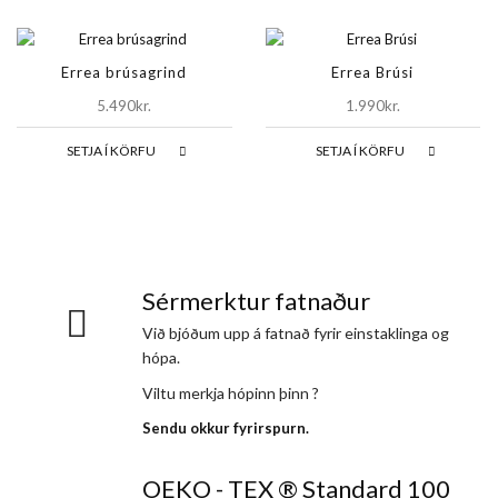
Errea brúsagrind
Errea Brúsi
5.490kr.
1.990kr.
SETJA Í KÖRFU
SETJA Í KÖRFU
Sérmerktur fatnaður
Við bjóðum upp á fatnað fyrir einstaklinga og
hópa.
Viltu merkja hópinn þinn ?
Sendu okkur fyrirspurn.
OEKO - TEX ® Standard 100