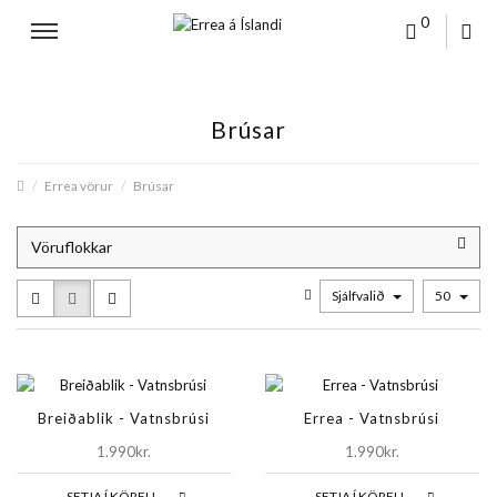
0
Brúsar
Errea vörur
Brúsar
Vöruflokkar
Sjálfvalið
50
Breiðablik - Vatnsbrúsi
Errea - Vatnsbrúsi
1.990kr.
1.990kr.
SETJA Í KÖRFU
SETJA Í KÖRFU