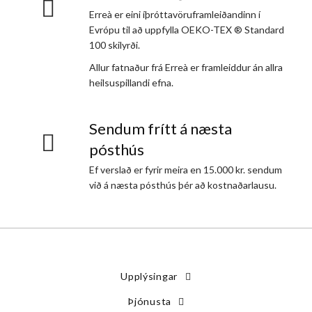
Erreà er eini íþróttavöruframleiðandinn í
Evrópu til að uppfylla OEKO-TEX ® Standard
100 skilyrði.
Allur fatnaður frá Erreà er framleiddur án allra
heilsuspillandi efna.
Sendum frítt á næsta
pósthús
Ef verslað er fyrir meira en 15.000 kr. sendum
við á næsta pósthús þér að kostnaðarlausu.
Upplýsingar
Þjónusta