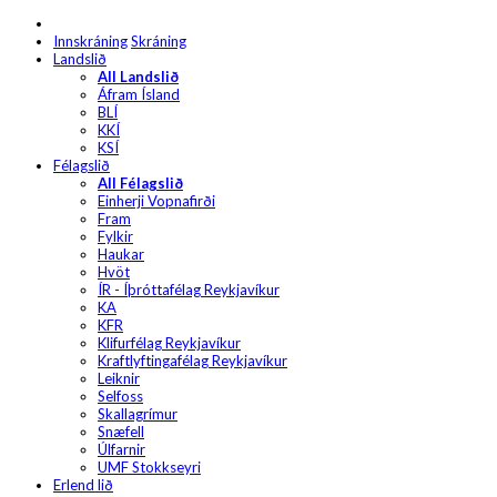
Innskráning
Skráning
Landslið
All Landslið
Áfram Ísland
BLÍ
KKÍ
KSÍ
Félagslið
All Félagslið
Einherji Vopnafirði
Fram
Fylkir
Haukar
Hvöt
ÍR - Íþróttafélag Reykjavíkur
KA
KFR
Klifurfélag Reykjavíkur
Kraftlyftingafélag Reykjavíkur
Leiknir
Selfoss
Skallagrímur
Snæfell
Úlfarnir
UMF Stokkseyri
Erlend lið