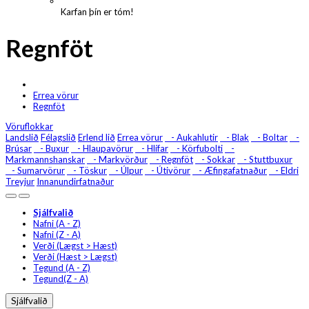
Karfan þín er tóm!
Regnföt
Errea vörur
Regnföt
Vöruflokkar
Landslið
Félagslið
Erlend lið
Errea vörur
- Aukahlutir
- Blak
- Boltar
-
Brúsar
- Buxur
- Hlaupavörur
- Hlífar
- Körfubolti
-
Markmannshanskar
- Markvörður
- Regnföt
- Sokkar
- Stuttbuxur
- Sumarvörur
- Töskur
- Úlpur
- Útivörur
- Æfingafatnaður
- Eldri
Treyjur
Innanundirfatnaður
Sjálfvalið
Nafni (A - Z)
Nafni (Z - A)
Verði (Lægst > Hæst)
Verði (Hæst > Lægst)
Tegund (A - Z)
Tegund(Z - A)
Sjálfvalið