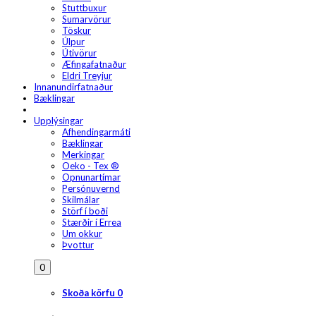
Stuttbuxur
Sumarvörur
Töskur
Úlpur
Útivörur
Æfingafatnaður
Eldri Treyjur
Innanundirfatnaður
Bæklingar
Upplýsingar
Afhendingarmáti
Bæklingar
Merkingar
Oeko - Tex ®
Opnunartímar
Persónuvernd
Skilmálar
Störf í boði
Stærðir í Errea
Um okkur
Þvottur
0
Skoða körfu
0