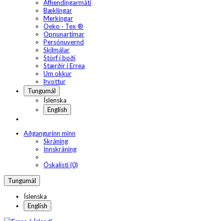
Afhendingarmáti
Bæklingar
Merkingar
Oeko - Tex ®
Opnunartímar
Persónuvernd
Skilmálar
Störf í boði
Stærðir í Errea
Um okkur
Þvottur
Tungumál
Íslenska
English
Aðgangurinn minn
Skráning
Innskráning
Óskalisti (0)
Tungumál
Íslenska
English