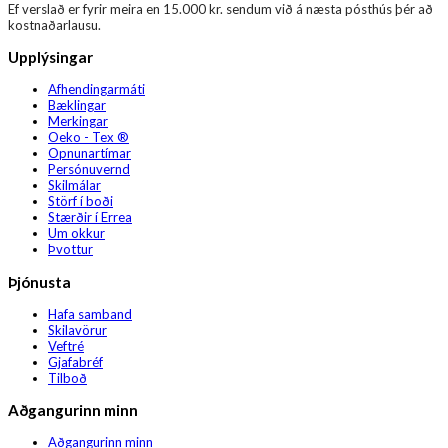
Ef verslað er fyrir meira en 15.000 kr. sendum við á næsta pósthús þér að
kostnaðarlausu.
Upplýsingar
Afhendingarmáti
Bæklingar
Merkingar
Oeko - Tex ®
Opnunartímar
Persónuvernd
Skilmálar
Störf í boði
Stærðir í Errea
Um okkur
Þvottur
Þjónusta
Hafa samband
Skilavörur
Veftré
Gjafabréf
Tilboð
Aðgangurinn minn
Aðgangurinn minn