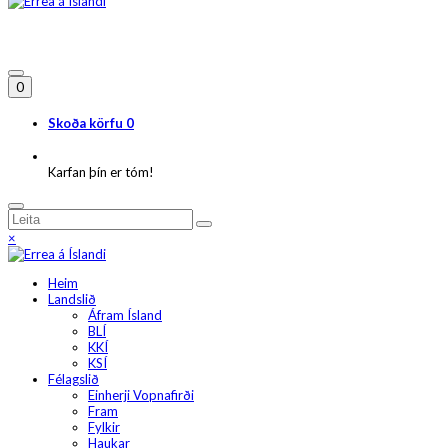
0
Skoða körfu
0
Karfan þín er tóm!
×
Heim
Landslið
Áfram Ísland
BLÍ
KKÍ
KSÍ
Félagslið
Einherji Vopnafirði
Fram
Fylkir
Haukar