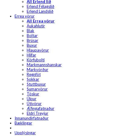
All Erlend lið
Erlend Félagslið
Erlend Landslið
Errea vörur
All Errea vörur
Aukahlutir
Blak
Boltar
Brúsar
Buxur
Hlaupavörur
Hlífar
Körfubolti
Markmannshanskar
Markvörður
Regnföt
Sokkar
Stuttbuxur
Sumarvörur
Töskur
Úlpur
Útivörur
Æfingafatnaður
Eldri Treyjur
Innanundirfatnaður
Bæklingar
Upplýsingar