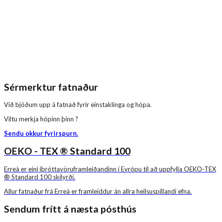
Sérmerktur fatnaður
Við bjóðum upp á fatnað fyrir einstaklinga og hópa.
Viltu merkja hópinn þinn ?
Sendu okkur fyrirspurn.
OEKO - TEX ® Standard 100
Erreà er eini íþróttavöruframleiðandinn í Evrópu til að uppfylla OEKO-TEX
® Standard 100 skilyrði.
Allur fatnaður frá Erreà er framleiddur án allra heilsuspillandi efna.
Sendum frítt á næsta pósthús