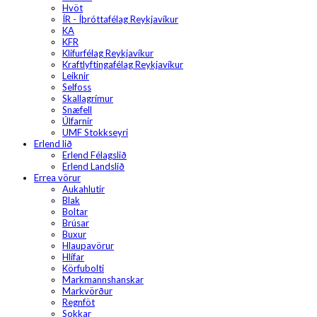
Hvöt
ÍR - Íþróttafélag Reykjavíkur
KA
KFR
Klifurfélag Reykjavíkur
Kraftlyftingafélag Reykjavíkur
Leiknir
Selfoss
Skallagrímur
Snæfell
Úlfarnir
UMF Stokkseyri
Erlend lið
Erlend Félagslið
Erlend Landslið
Errea vörur
Aukahlutir
Blak
Boltar
Brúsar
Buxur
Hlaupavörur
Hlífar
Körfubolti
Markmannshanskar
Markvörður
Regnföt
Sokkar