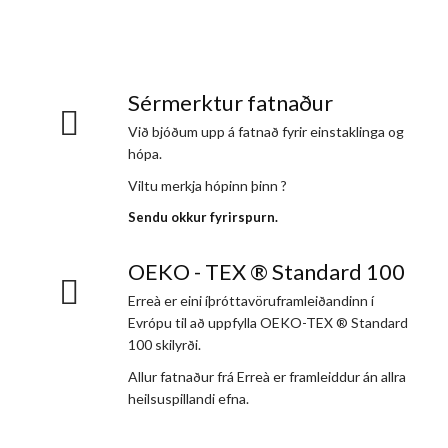
Sérmerktur fatnaður
Við bjóðum upp á fatnað fyrir einstaklinga og
hópa.
Viltu merkja hópinn þinn ?
Sendu okkur fyrirspurn.
OEKO - TEX ® Standard 100
Erreà er eini íþróttavöruframleiðandinn í
Evrópu til að uppfylla OEKO-TEX ® Standard
100 skilyrði.
Allur fatnaður frá Erreà er framleiddur án allra
heilsuspillandi efna.