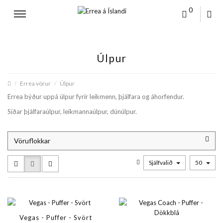
0
Úlpur
Errea vörur
Úlpur
Errea býður uppá úlpur fyrir leikmenn, þjálfara og áhorfendur.
Síðar þjálfaraúlpur, leikmannaúlpur, dúnúlpur.
Vöruflokkar
Sjálfvalið
50
Vegas - Puffer - Svört