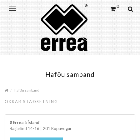
0
Hafðu samband
Hafðu samband
OKKAR STAÐSETNING
Errea á Íslandi
Bæjarlind 14-16 | 201 Kópavogur