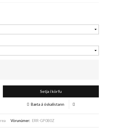
Setja í körfu
Bæta á óskalistann
rrea
Vörunúmer:
ERR-GP0B0Z