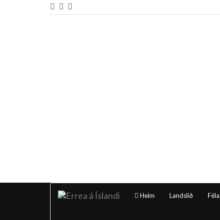
Heim
Landslið
Féla