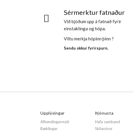
Sérmerktur fatnaður
Við bjóðum upp á fatnað fyrir
einstaklinga og hópa.
Viltu merkja hópinn þinn ?
Sendu okkur fyrirspurn.
Upplýsingar
Þjónusta
Afhendingarmáti
Hafa samband
Bæklingar
Skilavörur