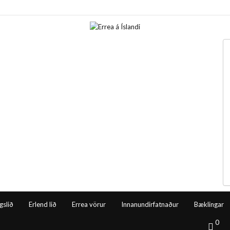
gslið
Erlend lið
Errea vörur
Innanundirfatnaður
Bæklingar
0