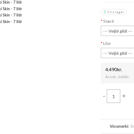
Til á lager
Stærð
Litur
4.490kr.
Án vsk.:
3.621kr.
-
+
Vörumerki:
E