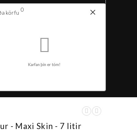
0
ða körfu
Karfan þín er tóm!
r - Maxi Skin - 7 litir