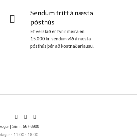
Sendum frítt á næsta
pósthús
Ef verslað er fyrir meira en
15.000 kr. sendum við á næsta
pósthús þér að kostnaðarlausu.
vogur | Sími: 567-8900
agur - 11:00 - 18:00