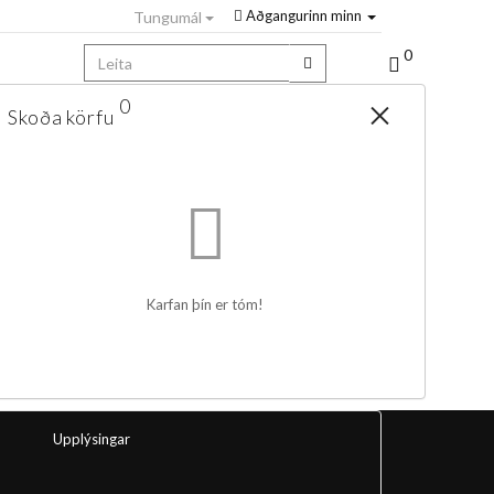
Aðgangurinn minn
Tungumál
0
0
Skoða körfu
Karfan þín er tóm!
Upplýsingar