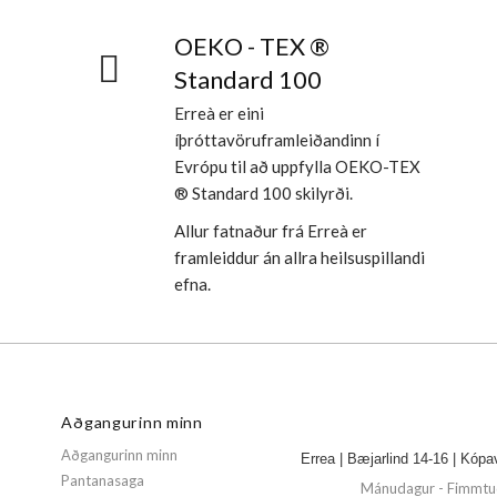
OEKO - TEX ®
Standard 100
Erreà er eini
íþróttavöruframleiðandinn í
Evrópu til að uppfylla OEKO-TEX
® Standard 100 skilyrði.
Allur fatnaður frá Erreà er
framleiddur án allra heilsuspillandi
efna.
Aðgangurinn minn
Aðgangurinn minn
Errea | Bæjarlind 14-16 | Kópa
Pantanasaga
Mánudagur - Fimmtud