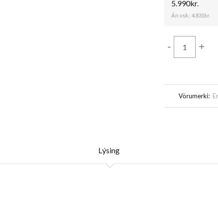
5.990kr.
Án vsk.:
4.831kr.
-
+
Vörumerki:
E
Lýsing