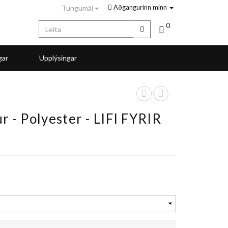
Aðgangurinn minn
Tungumál
0
gar
Upplýsingar
r - Polyester - LIFI FYRIR