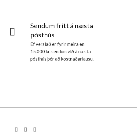
Sendum frítt á næsta
pósthús
Ef verslað er fyrir meira en
15.000 kr. sendum við á næsta
pósthús þér að kostnaðarlausu.