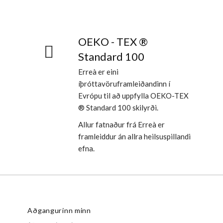
OEKO - TEX ®
Standard 100
Erreà er eini
íþróttavöruframleiðandinn í
Evrópu til að uppfylla OEKO-TEX
® Standard 100 skilyrði.
Allur fatnaður frá Erreà er
framleiddur án allra heilsuspillandi
efna.
Aðgangurinn minn