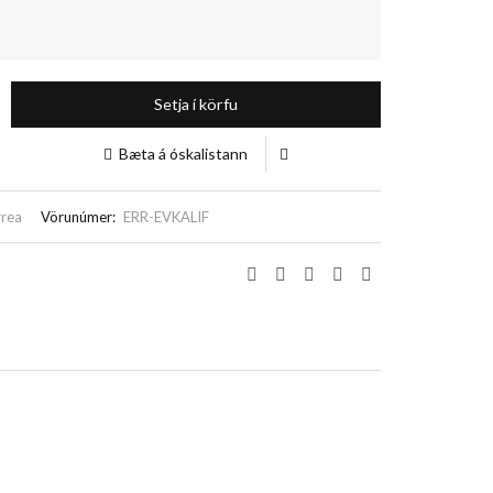
Setja í körfu
Bæta á óskalistann
rrea
Vörunúmer:
ERR-EVKALIF