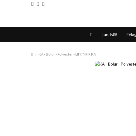
Landslið
Félag
KA - Bolur - Polyester - LIFI FYRIR KA