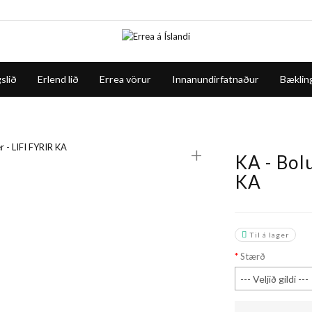
slið
Erlend lið
Errea vörur
Innanundirfatnaður
Bæklin
+
KA - Bolu
KA
Til á lager
Stærð